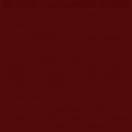
人生中最大的敵人，不是難為我們的別人，而
是不冷靜的自己。
打敗我們的同樣不是坎坷，而是自己低能量的
心態。
曾經無人問津也好，曾經技不如人也罷，我們
都要試著讓自己安靜下來，去做我們該做的事情、
想做的事情，而不是讓我們內心的焦慮和煩躁毀掉
我們本就不多的激情和動力。
沒有誰能阻止我們成功，除了我們自己。
生活可能不像你想像的那麼好，但是也沒你想
像的那麼糟。沒有暗無天日的絕境，只有甘願認輸
的自己。懷有絕地反擊的勇氣，才能衝破迷霧，迎