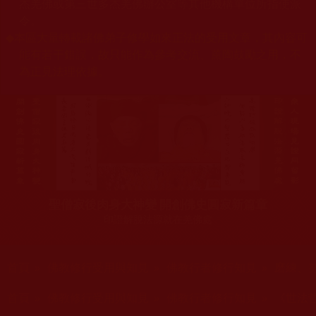
杰羌佛或第三世多杰羌佛辦公室等其他機構單位所指使派
令。
◆
本區大量轉載諸佛弟子修學如來正法的受用文章，其內容可
能有若干錯誤，故只能作為參考交流、薰陶鼓勵之用，不
為正見法理依據。
聖僧寂後肉身大神變 開創佛史圓寂新篇章
印證解脫法源就在羌佛處
您在這裡
首頁
»
佛教修行受用與知見
»
佛教行者修行知見
»
磨練、
您在這裡
首頁
»
佛教修行受用與知見
»
佛教行者修行知見
»
《世法