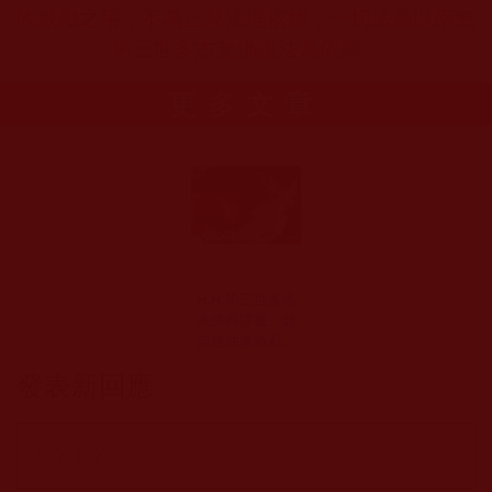
陶鼓勵之用，不為正見法理依據，一切法義以南無
第三世多杰羌佛說法為依歸。
更多文章
H.H.第三世多杰
羌佛西洋畫、超
自然抽象色彩作
品：飛旋的力量
發表新回應