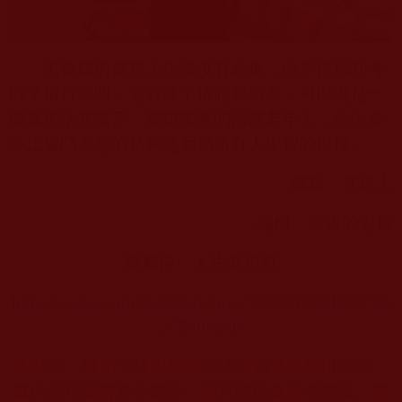
王德順的傳奇人生還沒有結束，他不僅順利考
取了飛行駕照，還簽署了遺體捐贈書，可以說是一
個真正活在當下、展望未來的活潑老年人，他生命
不止奮鬥不息的精神是我們所有人學習的楷模。
撰稿：在路上
編輯：西邊的彩虹
轉載自：人生新視野
https://weibo.com/ttarticle/p/show?id=2309404880753
275306338
本站註：佛弟子修學如來正法的知見與受用文章，
其內容可能有若干錯誤，故只能作為參考交流、薰