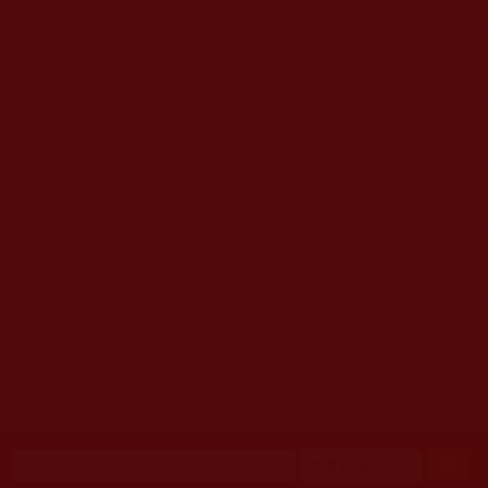
移至主內容
首頁
佛教文告通知 (370)
第三世多杰羌佛簡介與相關資訊 (423)
佛菩薩尊者高僧大德們 (421)
佛教各單位資訊與法會活動 (417)
佛教經藏法義論著 (776)
佛教法會聖蹟證量 (149)
佛教鑑師之道 (292)
佛教聞法點 (792)
佛教修行受用與知見 (3823)
菩提行德 (494)
理諦護法 (726)
文學藝術工巧 (691)
娑婆有溫情 (107)
科學眼 (110)
線上學院 (11)