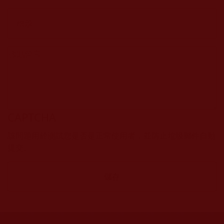
CAPTCHA
該問題用於測試您是否是正常使用者，並防止垃圾郵件自動
提交。