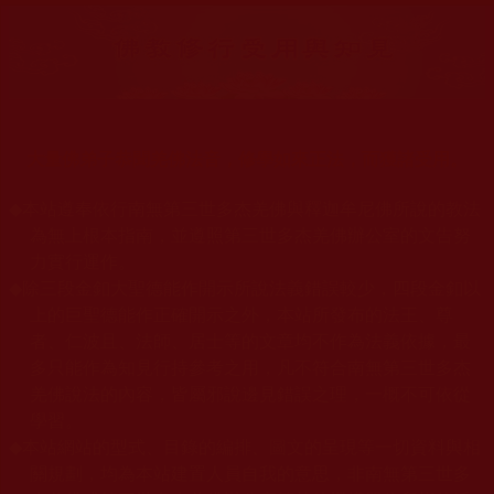
大量佛弟子恭聞羌佛法音，修學如來正法，而獲諸受用。
◆
本站遵奉依行南無第三世多杰羌佛與釋迦牟尼佛所說的教法
為無上根本指南，並遵照第三世多杰羌佛辦公室的文告努
力實行運作。
◆
除三段金釦大聖德能作開示所說法義錯誤較少，四段金釦以
上的巨聖德能作正確開示之外，本站所發布的法王、尊
者、仁波且、法師、居士等的文章均不作為法義依據，最
多只能作為知見行持參考之用，凡不符合南無第三世多杰
羌佛說法的內容，皆屬邪說邊見錯誤之理，一概不可依從
學習。
◆
本站網站的型式、目錄的編排、圖文的呈現等一切資料與相
關規劃，均為本站建置人員自我的意思，非南無第三世多