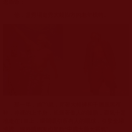
老爺爺；
他，是秀場走秀大殺四方的老年模特。
那一年，他
79
歲，穿著大棉褲和千層底黑布
鞋，赤裸的上半身，袒露著傲人的腹肌，霸氣十足
地走在
T
臺上，瞬間吸引所有人的眼球，引發全場
沸騰，連外國網友也驚歎“中國大爺太霸氣”。