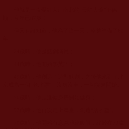
他就是一夜爆紅大江南北的“最帥大爺”王德
順，今年已
87
歲！
但又有誰知道，他為了這一天，整整準備了
60
年。
24
歲時，他是話劇演員；
44
歲時，他開始學英語；
49
歲時，他創造了造型默劇，之後他來到了北
京成為一個“老北漂”，沒房沒車，一切從頭開始。
50
歲時，他走進健身房開始健身；
57
歲時，他再次走上舞臺，創造“活雕塑”。
70
歲時，他開始有意識地練腹肌，終於在
79
歲