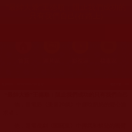
“最帥大爺”王德順：阻止我們成功的
只有我們自己(在路上)
首頁
圖片區
影視區
檔案區
發文時間：2023年03月21日 星期二
瀏覽次數：448
“最帥大爺”王德順：阻止我們成功的只有我們自己
他，是電影《重返
20
歲》中鹿晗奶奶的癡心追
求者；
他，是電視劇《闖關東》中傳武和鮮兒的獨臂