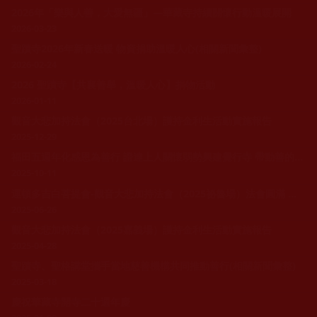
2026年「樂與人善，大愛無疆」—華藏寺持續關懷行動溫暖展開
2026-03-23
聖蹟寺2026年新春送暖 物資捐助溫暖人心(相關新聞彙整)
2026-02-24
2026 聖蹟寺【共襄善舉，溫暖人心】捐物活動
2026-01-11
觀音大悲加持法會（2025台北場）護持金利生活動實施報告
2025-12-29
福田五週年化感恩為善行 證達上人關懷弱勢興建覺行寺 帶動善的循環(相關新聞彙整)
2025-10-11
運頓多吉白菩提會-觀音大悲加持法會（2025祕魯場）法會圓滿 護持金利生活動實施報告
2025-06-26
觀音大悲加持法會（2025嘉義場）護持金利生活動實施報告
2025-04-28
聖蹟寺、聖格講堂攜手當地慈善機構共同推動善行(相關新聞彙整)
2025-03-18
慶祝華藏寺開寺二十週年慶