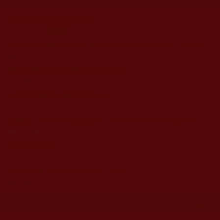
佛弟子們應挺身而出維護正法！
2016-05-12
置頂
不是上不上網護法的概念，而是學佛能不能成就的問題！(super)
2019-01-17
聲討陳恆寶生對佛山藝寶的迫害(王瑾)
2017-09-02
你將因不維護佛法而墮落(聞法者)
2017-08-08
陳寶恆生，你用你的黑社會試試，警察公安馬上把你丟進監牢！(拉珍​聖德)
2017-07-19
正義戰起(周立)
2017-07-01
是匡扶正義，短兵相接的時候了！(江斌)
2017-06-19
您在這裡
首頁
»
理諦護法
»
抗擊陳恆寶生救眾生
» 挺身而出護正