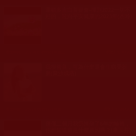
運頓多吉白菩提會-揮別2022一切不
好的，迎向平安健康的2023年(杰玲)
發文時間： 2023年03月15日 星期三
瀏覽人次: 97人
我很善良，可為什麼還會生病受折
磨(聚沙成塔)
發文時間： 2022年09月12日 星期一
瀏覽人次: 264人
僅僅二個月我扔掉坐了6年的輪椅，
你想知道這是什麼原因嗎？(康玉芬)