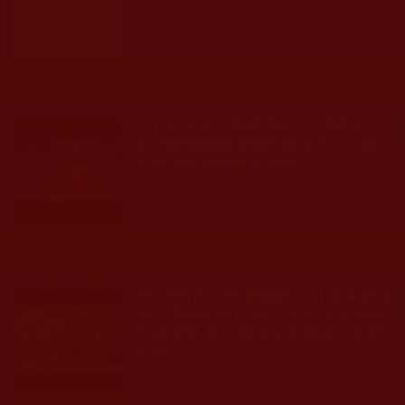
發文時間： 2019年03月20日 星期三
瀏覽人次: 1,360人
[KTSF26台「與濼漫談」]-佛教史上
首次驚現圓滿金剛肉身舍利——圓
寂聖僧脫胎換骨大神變
發文時間： 2018年12月20日 星期四
瀏覽人次: 274人
KTSF26台「與濼漫談」-【至高佛法
再次震撼世界】 第三世多杰羌佛弟
子祿東贊‧慈仁嘉措法王圓寂，生死
自由