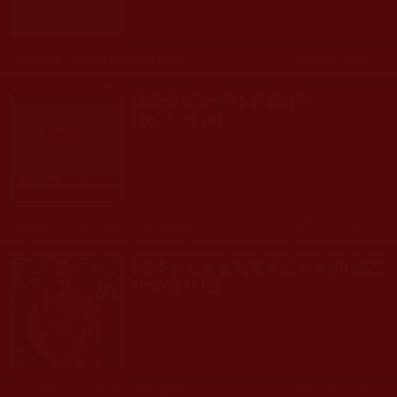
發文時間： 2023年05月03日 星期三
瀏覽人次: 1,294人
法音出版社通知-新書訂購
(2023.04.16)
發文時間： 2023年04月16日 星期日
瀏覽人次: 1,341人
朗博·翟芒尊者的再次公開聲明(2022
年10月18日)
發文時間： 2022年10月19日 星期三
瀏覽人次: 1,543人