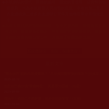
本站網站的型式、目錄的編排、圖文的呈現等一切資料與相
◆
關規劃，均為本站建置人員自我的意思，非南無第三世多
杰羌佛或第三世多杰羌佛辦公室等其他機構單位所指使派
令。
◆
本區大量訊息經過摘錄節取，故非完整內容，僅做為索引參
考之用，希冀作為引路石，導引恭聞完整的南無第三世多杰
羌佛的法音與辦公室公告，方為最正確圓滿的法義！
系統鑑師文：
鑑師，保護慧命！
最新文章
“釋永信們”能夠代表僧寶嗎？ “凡夫僧與賢聖僧的區別？(扶搖直上)
2025-08-10
他把自己操作成“菩薩轉世”，真是罪大惡極！(沁星)
2023-05-09
佛油子！你自己不想解脫，何必拉我做墊背！(文瑞)
2021-10-04