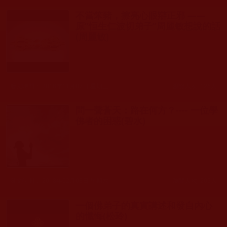
不當笨豬，擦亮心眼辯正邪 ——
原“恒生仁波切弟子”周麗敏想說的話
(周麗敏)
發文時間： 2018年11月07日 星期三
瀏覽人次: 126人
問一聲蒼天：路在何方？---- 一位學
佛者的困惑(碧水)
發文時間： 2018年02月03日 星期六
瀏覽人次: 205人
一個佛弟子的真實講述和發自內心
的懺悔(松玲)