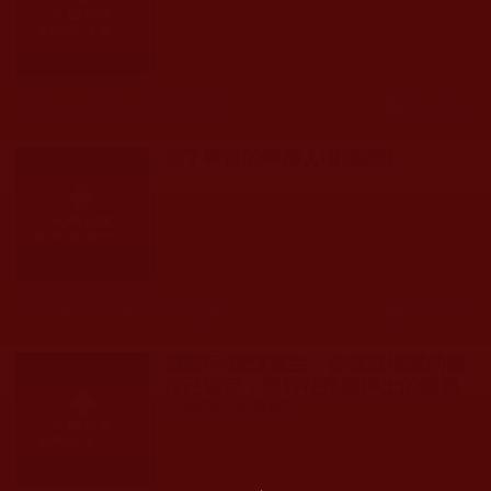
發文時間： 2017年09月22日 星期五
瀏覽人次: 82人
走了彎路的學佛人(劉豔華)
發文時間： 2017年09月17日 星期日
瀏覽人次: 40人
福慧行-陳恆寶生，你前往地獄的機
位已確定，同時往佛國淨土的機票
已被取消(澄明)