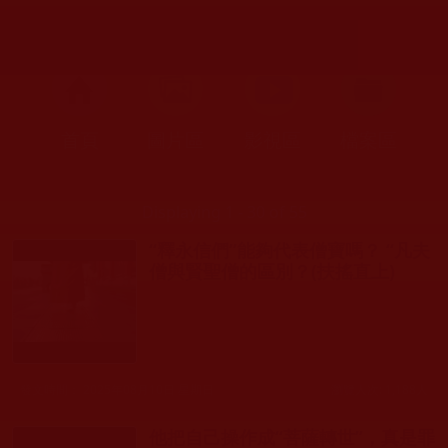
首頁
圖片區
影視區
檔案區
Displaying 1 - 30 of 55
“釋永信們”能夠代表僧寶嗎？ “凡夫
僧與賢聖僧的區別？(扶搖直上)
發文時間： 2025年08月10日 星期日
瀏覽人次: 1,188人
他把自己操作成“菩薩轉世”，真是罪