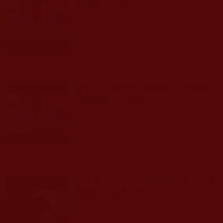
大惡極！(沁星)
發文時間： 2023年05月09日 星期二
瀏覽人次: 283人
佛油子！你自己不想解脫，何必拉
我做墊背！(文瑞)
發文時間： 2021年10月04日 星期一
瀏覽人次: 493人
古稀老人接“大師”住進家半年，結果
損錢財丟生意(華賢)