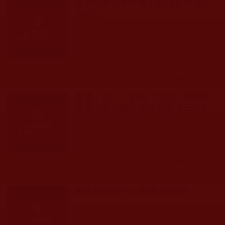
從陳恆寶生事件憶不願回首的過去
(椿閔)
發文時間： 2017年07月04日 星期二
瀏覽人次: 57人
叛逆、妖人、邪師（恒生）臺灣陳
恆寶生及其嫡子嫡孫背叛第三世多
杰羌佛如來正法！(一行)
發文時間： 2017年07月02日 星期日
瀏覽人次: 69人
陳恆寶生事件之所感(釋妙靜)