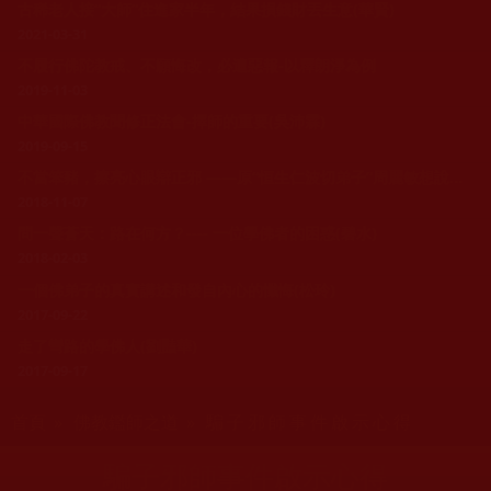
古稀老人接“大師”住進家半年，結果損錢財丟生意(華賢)
2021-03-31
不履行佛陀教戒、不願悔改，必遭惡報-以釋朗淨為例
2019-11-03
中華國際佛教聞修正法會-擇師的重要(吳沛霖)
2019-09-15
不當笨豬，擦亮心眼辯正邪 ——原“恒生仁波切弟子”周麗敏想說的話(周麗敏)
2018-11-07
問一聲蒼天：路在何方？---- 一位學佛者的困惑(碧水)
2018-02-03
一個佛弟子的真實講述和發自內心的懺悔(松玲)
2017-09-22
走了彎路的學佛人(劉豔華)
2017-09-17
您在這裡
首頁
»
佛教鑑師之道
» 騙子邪師事件啟示心得
騙子邪師事件啟示心得