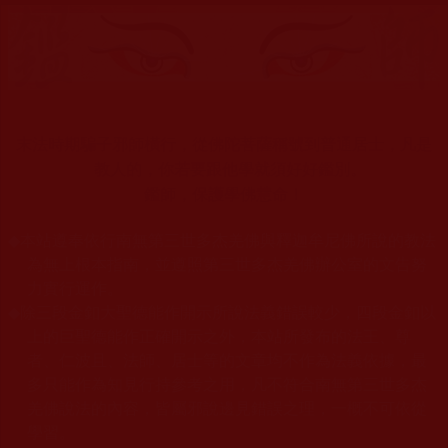
末法時期騙子邪師橫行，從佛陀菩薩稱號到普通居士，凡是
教人的，你若要跟他學就須好好鑑別。
鑑師，保護學佛慧命！
◆
本站遵奉依行南無第三世多杰羌佛與釋迦牟尼佛所說的教法
為無上根本指南，並遵照第三世多杰羌佛辦公室的文告努
力實行運作。
◆
除三段金釦大聖德能作開示所說法義錯誤較少，四段金釦以
上的巨聖德能作正確開示之外，本站所發布的法王、尊
者、仁波且、法師、居士等的文章均不作為法義依據，最
多只能作為知見行持參考之用，凡不符合南無第三世多杰
羌佛說法的內容，皆屬邪說邊見錯誤之理，一概不可依從
學習。