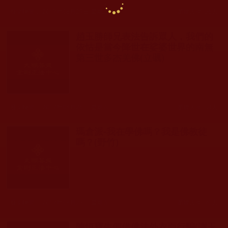
發文時間： 2017年08月29日 星期二
瀏覽人次: 56人
趙玉勝師兄表法告訴眾人，我們的
依怙是當今降世在娑婆世界的南無
第三世多杰羌佛(立礪)
發文時間： 2017年08月26日 星期六
瀏覽人次: 54人
瑪倉派-我在學佛嗎？我是佛教徒
嗎？(野竹)
發文時間： 2017年08月25日 星期五
瀏覽人次: 70人
陳恒寶生假借佛法外衣而行騙(謝玉