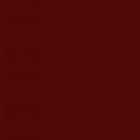
發文時間： 2017年07月12日 星期三
瀏覽人次: 49人
前車之鑑 後事之師(云旦 )
發文時間： 2017年07月11日 星期二
瀏覽人次: 181人
我希望一切蒼生都得以幸福快樂(松
柏子)