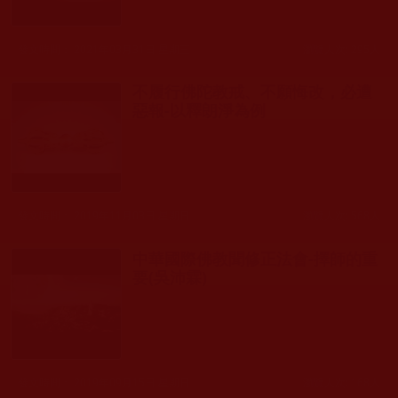
發文時間： 2021年03月31日 星期三
瀏覽人次: 295人
不履行佛陀教戒、不願悔改，必遭
惡報-以釋朗淨為例
發文時間： 2019年11月03日 星期日
瀏覽人次: 568人
中華國際佛教聞修正法會-擇師的重
要(吳沛霖)
發文時間： 2019年09月15日 星期日
瀏覽人次: 168人