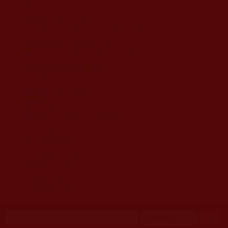
移至主內容
首頁
佛教文告通知 (370)
第三世多杰羌佛簡介與相關資訊 (423)
佛菩薩尊者高僧大德們 (421)
佛教各單位資訊與法會活動 (417)
佛教經藏法義論著 (776)
佛教法會聖蹟證量 (149)
佛教鑑師之道 (292)
佛教聞法點 (792)
佛教修行受用與知見 (3823)
菩提行德 (494)
理諦護法 (726)
文學藝術工巧 (691)
娑婆有溫情 (107)
科學眼 (110)
線上學院 (11)