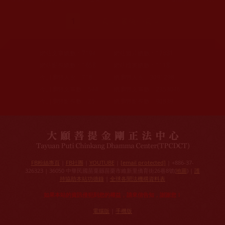
頁面
1
下一頁 ›
最後一頁 »
網站文章總數：
7194
網站圖片總數：
17881
網站影視總數：
1658
網站檔案總數：
1118
今日瀏覽人次：
718
總瀏覽人次：
3091298
今日瀏覽文章數：
544
總瀏覽文章數：
2353046
今日瀏覽影視數：
25
總瀏覽影視數：
90839
FB粉絲專頁
|
FB社團
|
YOUTUBE
|
[email protected]
| +886-37-
326323 | 36050 中華民國苗栗縣苗栗市維新里僑育街26巷8號(
地圖
) |
護
持協助本站功德錄
|
全球各聞法機構資料表
如果本站的資訊侵犯到您的權益，請來信告知，謝謝您！
電腦版
|
手機版