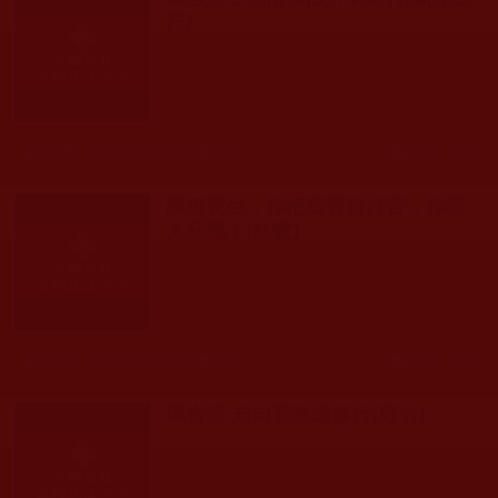
芹)
發文時間： 2017年08月20日 星期日
瀏覽人次: 80人
陳恒寶生，你把我害得好苦，你罪
大惡極！(林敏)
發文時間： 2017年08月08日 星期二
瀏覽人次: 57人
瑪倉派-走向菩提道修行(野竹)