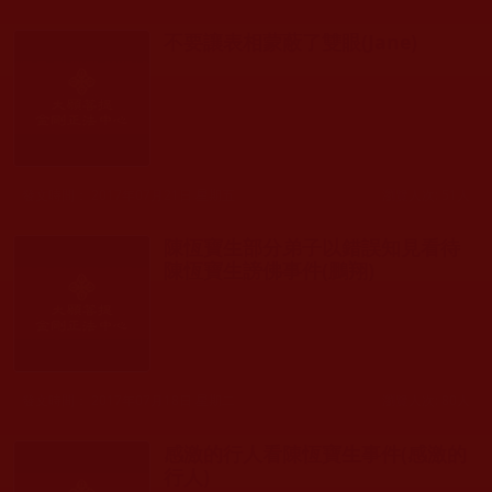
不要讓表相蒙蔽了雙眼(Jane)
發文時間： 2017年07月21日 星期五
瀏覽人次: 51人
陳恆寶生部分弟子以錯誤知見看待
陳恆寶生謗佛事件(鵬翔)
發文時間： 2017年07月18日 星期二
瀏覽人次: 80人
感激的行人看陳恆寶生事件(感激的
行人)