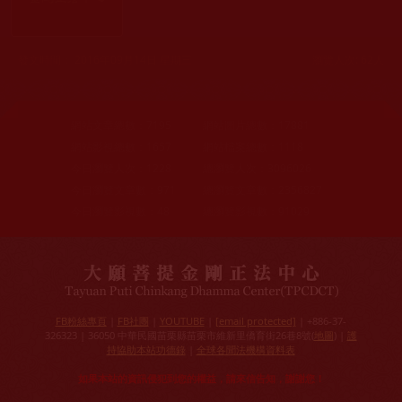
發文時間： 2016年09月14日 星期三
瀏覽人次: 62人
網站文章總數：
7195
網站圖片總數：
17881
網站影視總數：
1657
網站檔案總數：
1118
今日瀏覽人次：
1228
總瀏覽人次：
3096026
今日瀏覽文章數：
971
總瀏覽文章數：
2356827
今日瀏覽影視數：
48
總瀏覽影視數：
91029
FB粉絲專頁
|
FB社團
|
YOUTUBE
|
[email protected]
| +886-37-
326323 | 36050 中華民國苗栗縣苗栗市維新里僑育街26巷8號(
地圖
) |
護
持協助本站功德錄
|
全球各聞法機構資料表
如果本站的資訊侵犯到您的權益，請來信告知，謝謝您！