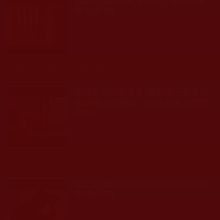
辦？(多持)
發文時間： 2022年03月16日 星期三
瀏覽人次: 264人
運頓多吉白菩提會-看完第三世多杰
羌佛辦公室第62、63號公告之感想
(明鋒)
發文時間： 2022年03月12日 星期六
瀏覽人次: 244人
瑪倉派-懺悔不知珍惜佛陀降世之稀
有(李炫宗)