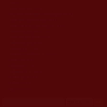
移至主內容
首頁
佛教文告通知 (370)
第三世多杰羌佛簡介與相關資訊 (423)
佛菩薩尊者高僧大德們 (421)
佛教各單位資訊與法會活動 (417)
佛教經藏法義論著 (776)
佛教法會聖蹟證量 (149)
佛教鑑師之道 (292)
佛教聞法點 (792)
佛教修行受用與知見 (3823)
菩提行德 (494)
理諦護法 (726)
文學藝術工巧 (691)
娑婆有溫情 (107)
科學眼 (110)
線上學院 (11)