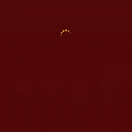
《多杰羌佛第三世》枯藤古化(384-388頁)
2009-02-08
《多杰羌佛第三世》-畫框(409-417頁)
2009-02-08
您在這裡
首頁
»
佛教經藏法義論著
»
《多杰羌佛第三世》寶書
» 枯
枯藤古化 | 中國畫 | 西畫 | 畫框
首頁
圖片區
影視區
檔案區
Displaying 1 - 4 of 4