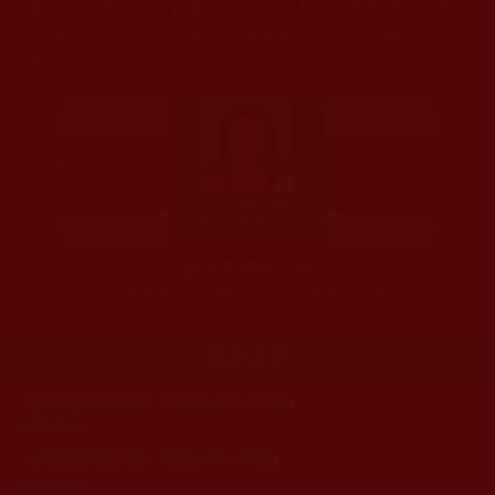
多只能作為知見行持參考之用，凡不符合南無第三世多杰
羌佛說法的內容，皆屬邪說邊見錯誤之理，一概不可依從
學習。
多杰羌佛第三世
古佛降世、五明圓滿，三十大類無人可敵
最新文章
《多杰羌佛第三世》-中國畫(409-417頁)
2009-02-08
《多杰羌佛第三世》-西畫(403-408頁)
2009-02-08