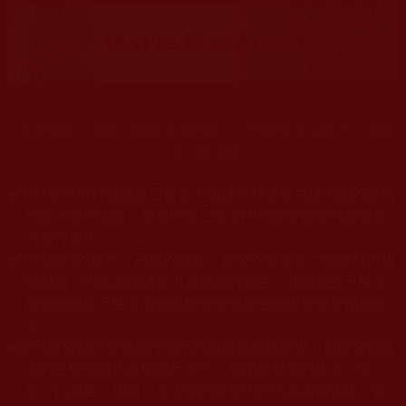
末法時期正法衰，海量佛法娑婆失，祥慶羌佛住世來，法授
佛子興佛幢。
◆
本站遵奉依行南無第三世多杰羌佛與釋迦牟尼佛所說的教法
為無上根本指南，並遵照第三世多杰羌佛辦公室的文告努
力實行運作。
本站網站的型式、目錄的編排、圖文的呈現等一切資料與相
◆
關規劃，均為本站建置人員自我的意思，非南無第三世多
杰羌佛或第三世多杰羌佛辦公室等其他機構單位所指使派
令。
◆
除三段金釦大聖德能作開示所說法義錯誤較少，四段金釦以
上的巨聖德能作正確開示之外，本站所發布的法王、尊
者、仁波且、法師、居士等的文章均不作為法義依據，最