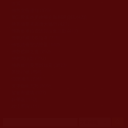
移至主內容
首頁
佛教文告通知 (370)
第三世多杰羌佛簡介與相關資訊 (423)
佛菩薩尊者高僧大德們 (421)
佛教各單位資訊與法會活動 (417)
佛教經藏法義論著 (776)
佛教法會聖蹟證量 (149)
佛教鑑師之道 (292)
佛教聞法點 (792)
佛教修行受用與知見 (3823)
菩提行德 (494)
理諦護法 (726)
文學藝術工巧 (691)
娑婆有溫情 (107)
科學眼 (110)
線上學院 (11)