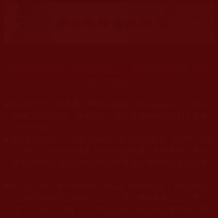
末法時期正法衰，海量佛法娑婆失，祥慶羌佛住世來，法授
佛子興佛幢。
◆
本站遵奉依行南無第三世多杰羌佛與釋迦牟尼佛所說的教法
為無上根本指南，並遵照第三世多杰羌佛辦公室的文告努
力實行運作。
本站網站的型式、目錄的編排、圖文的呈現等一切資料與相
◆
關規劃，均為本站建置人員自我的意思，非南無第三世多
杰羌佛或第三世多杰羌佛辦公室等其他機構單位所指使派
令。
◆
除三段金釦大聖德能作開示所說法義錯誤較少，四段金釦以
上的巨聖德能作正確開示之外，本站所發布的法王、尊
者、仁波且、法師、居士等的文章均不作為法義依據，最