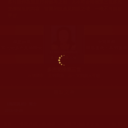
多只能作為知見行持參考之用，凡不符合南無第三世多杰
羌佛說法的內容，皆屬邪說邊見錯誤之理，一概不可依從
學習。
多杰羌佛第三世
古佛降世、五明圓滿，三十大類無人可敵
最新文章
《揭開真相》簡介
2013-10-20
您在這裡
首頁
»
佛教經藏法義論著
»
佛教理諦論著文集
» 《揭開