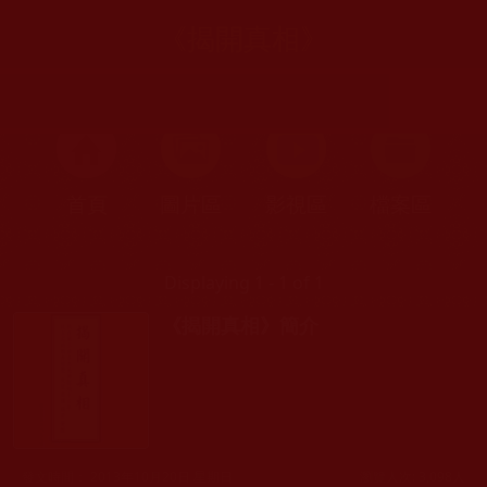
《揭開真相》
首頁
圖片區
影視區
檔案區
Displaying 1 - 1 of 1
《揭開真相》簡介
發文時間： 2013年10月20日 星期日
瀏覽人次: 3,098人