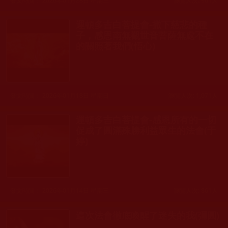
發文時間： 2026年01月28日 星期三
瀏覽人次: 961人
運頓多吉白菩提會-撒下慈悲的種
子，感恩南無觀世音菩薩無處不在
的關照著我們(悟心)
發文時間： 2026年01月18日 星期日
瀏覽人次: 1,071人
運頓多吉白菩提會-感恩所有的一切
促成了圓滿殊勝利益眾生的法會(于
婷)
發文時間： 2026年01月14日 星期三
瀏覽人次: 861人
這次法會徹底喚醒了迷失的我(彌圓)