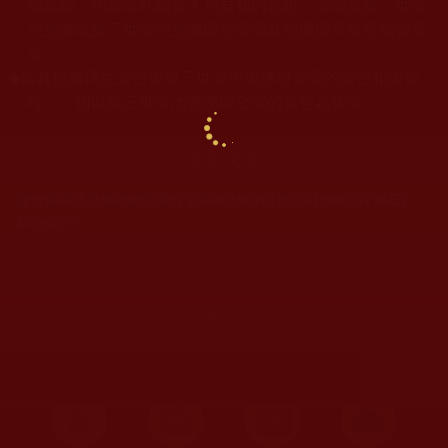
關規劃，均為本站建置人員自我的意思，非南無第三世多
杰羌佛或第三世多杰羌佛辦公室等其他機構單位所指使派
令。
當其他機構之文告與第三世多杰羌佛辦公室的文告相衝突
◆
時，一切以第三世多杰羌佛辦公室的文告為依準。
最新文章
聯合國際世界佛教總部通告字第20150101號(2015年03月16日)
2015-03-17
您在這裡
首頁
»
佛教文告通知
»
世界佛教總部公告與通知
» 通告
通告