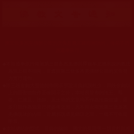
第三世多杰羌佛辦公室的文告是最正確而無誤的，佛弟子們
應遵奉依行。
◆
本站遵奉依行南無第三世多杰羌佛與釋迦牟尼佛所說的教法
為無上根本指南，並遵照第三世多杰羌佛辦公室的文告努
力實行運作。
◆
除三段金釦大聖德能作開示所說法義錯誤較少，四段金釦以
上的巨聖德能作正確開示之外，本站所發布的法王、尊
者、仁波且、法師、居士等的文章均不作為法義依據，最
多只能作為知見行持參考之用，凡不符合南無第三世多杰
羌佛說法的內容，皆屬邪說邊見錯誤之理，一概不可依從
學習。
◆
本站網站的型式、目錄的編排、圖文的呈現等一切資料與相