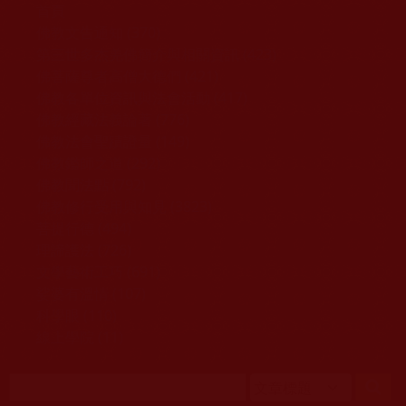
移至主內容
首頁
佛教文告通知 (370)
第三世多杰羌佛簡介與相關資訊 (423)
佛菩薩尊者高僧大德們 (421)
佛教各單位資訊與法會活動 (417)
佛教經藏法義論著 (776)
佛教法會聖蹟證量 (149)
佛教鑑師之道 (292)
佛教聞法點 (792)
佛教修行受用與知見 (3823)
菩提行德 (494)
理諦護法 (726)
文學藝術工巧 (691)
娑婆有溫情 (107)
科學眼 (110)
線上學院 (11)