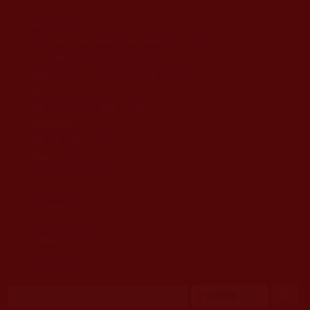
移至主內容
首頁
佛教文告通知 (370)
第三世多杰羌佛簡介與相關資訊 (423)
佛菩薩尊者高僧大德們 (421)
佛教各單位資訊與法會活動 (417)
佛教經藏法義論著 (776)
佛教法會聖蹟證量 (149)
佛教鑑師之道 (292)
佛教聞法點 (792)
佛教修行受用與知見 (3823)
菩提行德 (494)
理諦護法 (726)
文學藝術工巧 (691)
娑婆有溫情 (107)
科學眼 (110)
線上學院 (11)