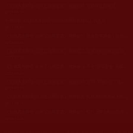
《古佛真身降世 如來正法耀娑婆》廣播節目-古佛降世的背後
2017-05-16
手機收聽《古佛真身降世 如來正法耀娑婆節目》的方法
2017-05-08
《古佛真身降世 如來正法耀娑婆》廣播節目-因海聖尊圓寂，法體神變成金剛不壞身，創佛史新頁--- 兼記因海聖僧二三事
2017-04-18
《古佛真身降世 如來正法耀娑婆》廣播節目-因海老和尚圓寂後創下佛史新聖蹟
2017-03-26
《古佛真身降世 如來正法耀娑婆》廣播節目-不在“百場聖會”現場修的任何法會，都不是“百場聖會”
2017-03-26
《古佛真身降世 如來正法耀娑婆》廣播節目(第38-39集)-第三世多杰羌佛說法 什麼叫修行
2017-03-19
《古佛真身降世 如來正法耀娑婆》廣播節目-扎西卓瑪尊者給大家的一封信
2017-03-17
《古佛真身降世 如來正法耀娑婆》廣播節目-旺扎上尊金剛法曼擇決法會擇出佛陀真身
2016-12-25
您在這裡
首頁
»
佛教經藏法義論著
»
佛教正法廣播節目
» 《古佛