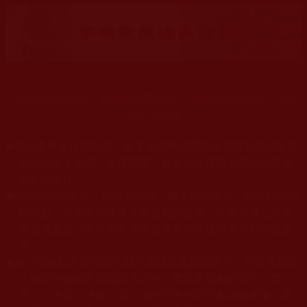
末法時期正法衰，海量佛法娑婆失，祥慶羌佛住世來，法授
佛子興佛幢。
◆
本站遵奉依行南無第三世多杰羌佛與釋迦牟尼佛所說的教法
為無上根本指南，並遵照第三世多杰羌佛辦公室的文告努
力實行運作。
本站網站的型式、目錄的編排、圖文的呈現等一切資料與相
◆
關規劃，均為本站建置人員自我的意思，非南無第三世多
杰羌佛或第三世多杰羌佛辦公室等其他機構單位所指使派
令。
◆
除三段金釦大聖德能作開示所說法義錯誤較少，四段金釦以
上的巨聖德能作正確開示之外，本站所發布的法王、尊
者、仁波且、法師、居士等的文章均不作為法義依據，最