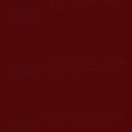
手機收聽《古佛真身降世 如來正法
耀娑婆節目》的方法
發文時間： 2017年05月08日 星期一
瀏覽人次: 188人
《古佛真身降世 如來正法耀娑婆》
廣播節目-因海聖尊圓寂，法體神變
成金剛不壞身，創佛史新頁--- 兼記
因海聖僧二三事
發文時間： 2017年04月18日 星期二
瀏覽人次: 486人
《古佛真身降世 如來正法耀娑婆》
廣播節目-不在“百場聖會”現場修的
任何法會，都不是“百場聖會”