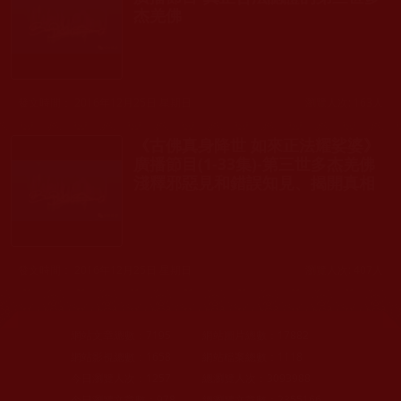
杰羌佛
發文時間： 2016年12月25日 星期日
瀏覽人次: 163人
《古佛真身降世 如來正法耀娑婆》
廣播節目(1-33集)-第三世多杰羌佛
淺釋邪惡見和錯誤知見、揭開真相
發文時間： 2016年12月25日 星期日
瀏覽人次: 407人
網站文章總數：
7195
網站圖片總數：
17882
網站影視總數：
1658
網站檔案總數：
1118
今日瀏覽人次：
1257
總瀏覽人次：
3093988
今日瀏覽文章數：
978
總瀏覽文章數：
2355166