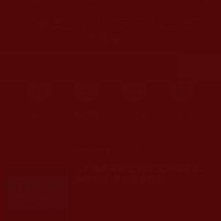
《古佛真身降世 如來正法耀娑婆》
廣播節目
首頁
圖片區
影視區
檔案區
Displaying 1 - 12 of 12
《古佛真身降世 如來正法耀娑婆》
廣播節目-還老回春說明