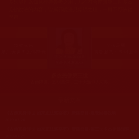
多只能作為知見行持參考之用，凡不符合南無第三世多杰
羌佛說法的內容，皆屬邪說邊見錯誤之理，一概不可依從
學習。
多杰羌佛第三世
古佛降世、五明圓滿，三十大類無人可敵
最新文章
《古佛真身降世 如來正法耀娑婆》廣播節目-還老回春說明
2019-03-24
《古佛真身降世 如來正法耀娑婆》廣播節目-第三世多杰羌佛淺釋邪惡見和錯誤知見
2018-07-21