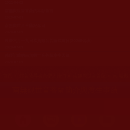
2022-04-02
南無觀世音菩薩的本願誓言
2020-07-01
南無觀世音菩薩紀念日
2020-07-01
農曆六月十九日恭賀觀音菩薩成道日(802學習班)
2020-07-01
佛經記載的南無觀世音菩薩本生因緣
2020-07-01
您在這裡
首頁
»
佛菩薩尊者高僧大德們
»
南無觀世音菩薩
» 南無
南無觀世音菩薩簡介與渡生事蹟