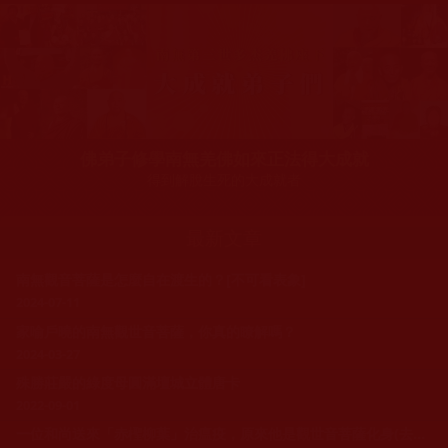
佛弟子修學南無羌佛如來正法得大成就
得到解脫生死的大成就者
最新文章
南無觀音菩薩是怎麼自在渡生的？[不可看表象]
2024-07-11
家喻戶曉的南無觀世音菩薩，你真的瞭解嗎？
2024-03-27
殊勝莊嚴的綠度母圓滿壇城立體唐卡
2022-09-01
一位和尚送來「赤檉柳葉」治瘟疫，原來他是觀世音菩薩化身(去一塵)