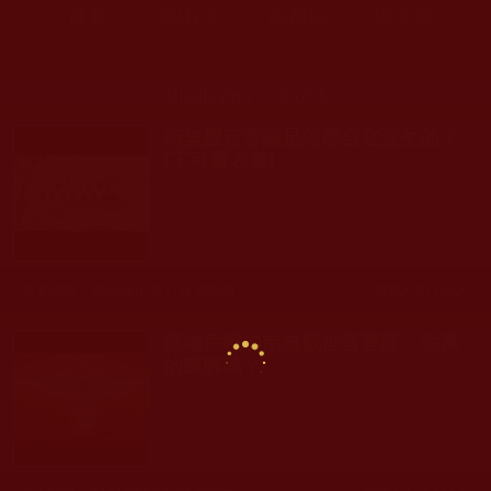
首頁
圖片區
影視區
檔案區
Displaying 1 - 8 of 8
南無觀音菩薩是怎麼自在渡生的？
[不可看表象]
發文時間： 2024年07月11日 星期四
瀏覽人次: 763人
家喻戶曉的南無觀世音菩薩，你真
的瞭解嗎？