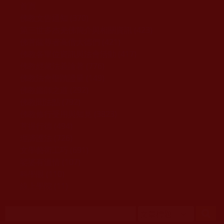
移至主內容
首頁
佛教文告通知 (370)
第三世多杰羌佛簡介與相關資訊 (423)
佛菩薩尊者高僧大德們 (421)
佛教各單位資訊與法會活動 (417)
佛教經藏法義論著 (776)
佛教法會聖蹟證量 (149)
佛教鑑師之道 (292)
佛教聞法點 (792)
佛教修行受用與知見 (3823)
菩提行德 (494)
理諦護法 (726)
文學藝術工巧 (691)
娑婆有溫情 (107)
科學眼 (110)
線上學院 (11)