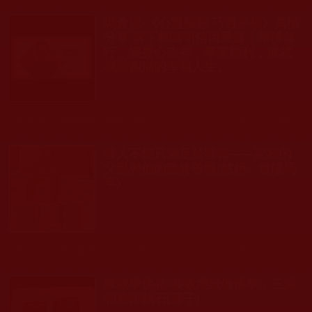
瑪倉派-《心靈福慧 巧遇幸福》真情
分享 當下棒喝明信因果篇｜學佛修
行，讓身心吉祥，事業順利，成就
福慧圓滿的幸福人生。
發文時間： 2020年09月21日 星期一
瀏覽人次: 132人
善人不能只滿足於善報——記我的
父親與他的臨終善報(慈娟、雷陽馬
卒)
發文時間： 2020年07月16日 星期四
瀏覽人次: 126人
華藏學佛苑-恭敬虔誠做佛事，三業
相應排結石(蓮子)