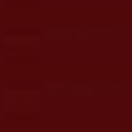
發文時間： 2021年04月24日 星期六
瀏覽人次: 450人
華藏學佛苑-怎樣在寺廟裡做義工來
培福？(慈松、葵心)
發文時間： 2021年04月03日 星期六
瀏覽人次: 818人
華藏學佛苑-春節前夕，先生突然倒
下的那一刻(綠綠的野)
發文時間： 2021年02月28日 星期日
瀏覽人次: 99人