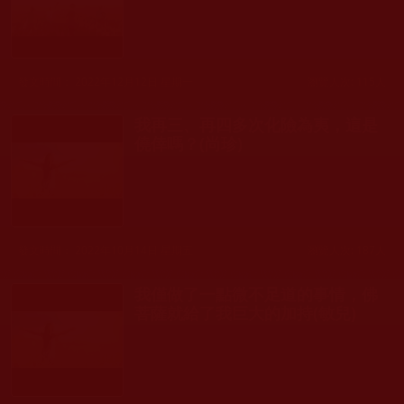
發文時間： 2022年12月12日 星期一
瀏覽人次: 115人
我再三、再四多次化險為夷，這是
僥倖嗎？(尚珍)
發文時間： 2022年10月14日 星期五
瀏覽人次: 187人
我僅做了一點微不足道的事情，佛
菩薩就給了我巨大的加持(敏兒)