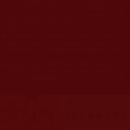
上的巨聖德能作正確開示之外，本站所發布的法王、尊
者、仁波且、法師、居士等的文章均不作為法義依據，最
多只能作為知見行持參考之用，凡不符合南無第三世多杰
羌佛說法的內容，皆屬邪說邊見錯誤之理，一概不可依從
學習。
◆
本站網站的型式、目錄的編排、圖文的呈現等一切資料與相
關規劃，均為本站建置人員自我的意思，非南無第三世多
杰羌佛或第三世多杰羌佛辦公室等其他機構單位所指使派
令。
◆
南無第三世多杰羌佛圓展無量智境，體顯五明圓滿無上，本
站所刊載之聖蹟、五明、事例無非是南無羌佛無量智慧海
中之一粟，願藉寥寥數篇之文，引眾入學，依止羌佛，修
學無上佛道。