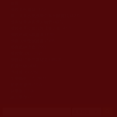
移至主內容
首頁
佛教文告通知 (370)
第三世多杰羌佛簡介與相關資訊 (423)
佛菩薩尊者高僧大德們 (421)
佛教各單位資訊與法會活動 (417)
佛教經藏法義論著 (776)
佛教法會聖蹟證量 (149)
佛教鑑師之道 (292)
佛教聞法點 (792)
佛教修行受用與知見 (3823)
菩提行德 (494)
理諦護法 (726)
文學藝術工巧 (691)
娑婆有溫情 (107)
科學眼 (110)
線上學院 (11)