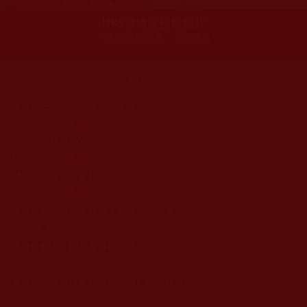
HKS香港衛視紀錄片
《走近南無羌佛》系列節目
最新文章
南無第三世多杰羌佛娑婆足跡
2024-04-11
置頂
《認識南無羌佛》
2023-02-04
置頂
《多杰羌佛第三世》
2009-02-08
置頂
當今世界誰能真正代表十方諸佛說法？
2025-08-25
祂是什麼人？到底有多偉大？
2024-02-01
香港衛視播出《走近南無羌佛》系列節目
2023-03-06