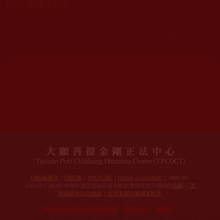
發文時間： 2009年02月07日 星期六
瀏覽人次: 495人
網站文章總數：
7194
網站圖片總數：
17881
網站影視總數：
1658
網站檔案總數：
1118
今日瀏覽人次：
718
總瀏覽人次：
3089158
今日瀏覽文章數：
541
總瀏覽文章數：
2351352
今日瀏覽影視數：
20
總瀏覽影視數：
90769
FB粉絲專頁
|
FB社團
|
YOUTUBE
|
[email protected]
| +886-37-
326323 | 36050 中華民國苗栗縣苗栗市維新里僑育街26巷8號(
地圖
) |
護
持協助本站功德錄
|
全球各聞法機構資料表
如果本站的資訊侵犯到您的權益，請來信告知，謝謝您！