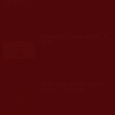
發文時間： 2024年02月01日 星期四
瀏覽人次: 1,310人
香港衛視播出《走近南無羌佛》系
列節目
發文時間： 2023年03月06日 星期一
瀏覽人次: 956人
《佛教》起源 ORIGIN-宇宙中第一
位至高無上的具相佛陀