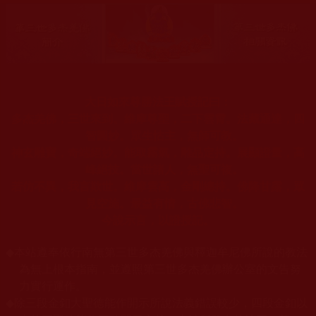
大日如來尊勝法王賦授記曰：
多杰羌佛，三世來到。維摩尊聖，二下雲霄。法藏通達，四
智圓妙。眾生怙主，無師可教。
神玄雕寶，奇端絕妙。能取霧氣，雕品定持。展顯證量，高
峰絕技。當世諸人，無聖可複。
若仿不異，我言欺世。維摩雲高，金剛總持。佛降甘露，眾
見空施。最益有情，古佛悲智。
今說示言，以證授記。
◆
本站遵奉依行南無第三世多杰羌佛與釋迦牟尼佛所說的教法
為無上根本指南，並遵照第三世多杰羌佛辦公室的文告努
力實行運作。
◆
除三段金釦大聖德能作開示所說法義錯誤較少，四段金釦以