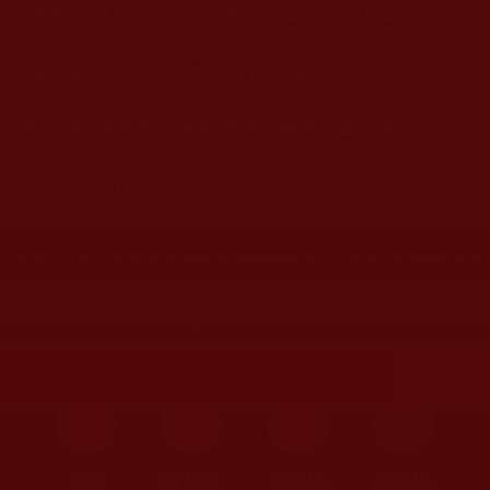
《佛教》起源 ORIGIN-宇宙中第一位至高無上的具相佛陀
2022-08-18
終於在漫長的等待中，我們引來了解脫的曙光！
2022-01-16
[華府新聞日報]揭開南無羌佛不願接受佛教教皇權座的真相
2020-10-16
香港[東方日報] 第三世多杰羌佛是什麼人？(2020年8月8日A12版)
2020-08-09
您在這裡
首頁
»
第三世多杰羌佛簡介與相關資訊
» 多杰羌佛簡介
多杰羌佛簡介與地位
首頁
圖片區
影視區
檔案區