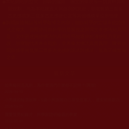
本站網站的型式、目錄的編排、圖文的呈現等一切資料與相
◆
關規劃，均為本站建置人員自我的意思，非南無第三世多
杰羌佛或第三世多杰羌佛辦公室等其他機構單位所指使。
◆
新聞媒體雜誌等科學報導之內容，能以科學的立場來佐證佛
法之偉大，但囿於目前科學的發展程度與撰文者佛法知見問
題，文中所述關於佛法的真理尚可能過於粗淺狹隘乃至錯
誤，故僅能代表各自觀點，非表偉大佛法真實義理，唯有恭
聞與修學南無第三世多杰羌佛的說法與佛法，最為正確無偏
之道。
最新文章
如果輪回是真的，為什麼我們什麼都不記得？(圓智)
2026-04-10
小男孩的輪迴故事－5歲小男孩稱自己前世是軍人，遭安班長親自測試
2026-03-05
震驚世界紀錄片：科學家證明輪迴的事實
2022-05-01