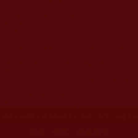
舅舅死而復生的“瀕死體驗”(葵心)
2020-03-06
瀕死體驗所“見”是靈魂還是鬼？(慈英、華風)
2019-03-29
國外幾則瀕死體驗描述
2019-01-01
[中天新聞台52頻道]你相信「靈魂轉世」嗎？美國有一名小男孩，才3歲的小小年紀，卻總是在紙上畫出飛機撞擊兩棟大樓的可怕塗鴉，並且聲稱自己的前生，就是911事件的罹難者。
2019-01-01
[中天新聞]前世今生 -- 前世記憶竟入夢，女醫師跨海尋親
2019-01-01
[2013.09.15中天新聞台灣大搜索]真有「借屍還魂」？ 少女借老婦軀體「復活」！
2019-01-01
“人死了，靈魂去了哪裡？”到底尷尬了誰？(上福地)
2018-12-16
您在這裡
首頁
»
科學眼
»
佐證佛法軼事
» 靈魂、轉世、他道眾
靈魂、轉世、他道眾生