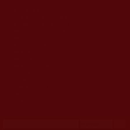
移至主內容
首頁
佛教文告通知 (370)
第三世多杰羌佛簡介與相關資訊 (423)
佛菩薩尊者高僧大德們 (421)
佛教各單位資訊與法會活動 (417)
佛教經藏法義論著 (776)
佛教法會聖蹟證量 (149)
佛教鑑師之道 (292)
佛教聞法點 (792)
佛教修行受用與知見 (3823)
菩提行德 (494)
理諦護法 (726)
文學藝術工巧 (691)
娑婆有溫情 (107)
科學眼 (110)
線上學院 (11)