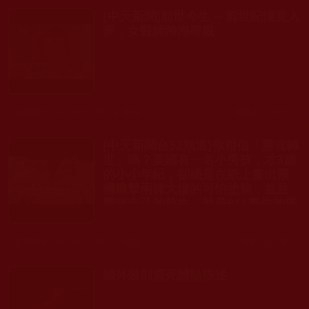
[中天新聞]前世今生 -- 前世記憶竟入
夢，女醫師跨海尋親
發文時間： 2019年01月01日 星期二
瀏覽人次: 185人
[中天新聞台52頻道]你相信「靈魂轉
世」嗎？美國有一名小男孩，才3歲
的小小年紀，卻總是在紙上畫出飛
機撞擊兩棟大樓的可怕塗鴉，並且
聲稱自己的前生，就是911事件的罹
難者。
發文時間： 2019年01月01日 星期二
瀏覽人次: 98人
國外幾則瀕死體驗描述