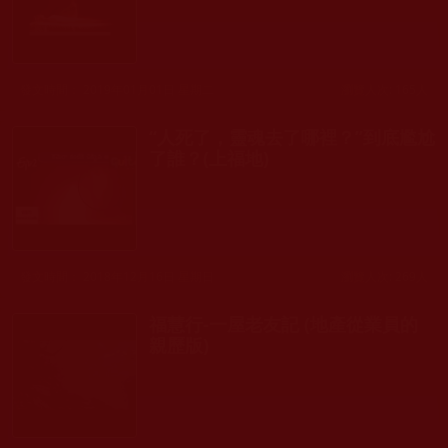
發文時間： 2019年01月01日 星期二
瀏覽人次: 165人
“人死了，靈魂去了哪裡？”到底尷尬
了誰？(上福地)
發文時間： 2018年12月16日 星期日
瀏覽人次: 269人
福慧行-一屋老友記 (地產從業員的
親歷版)