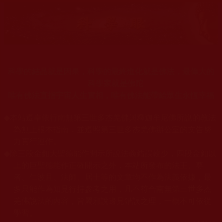
科學的結晶就是因果，科學的最終進化就是佛法，最偉大的
科學家就是佛陀
唯有佛法直指宇宙人生實相，唯有佛法能帶給眾生永恆幸福
◆
本站遵奉依行南無第三世多杰羌佛與釋迦牟尼佛所說的教法
為無上根本指南，並遵照第三世多杰羌佛辦公室的文告努
力實行運作。
◆
除三段金釦大聖德能作開示所說法義錯誤較少，四段金釦以
上的巨聖德能作正確開示之外，本站所發布的法王、尊
者、仁波且、法師、居士等的文章均不作為法義依據，最
多只能作為知見行持參考之用，凡不符合南無第三世多杰
羌佛說法的內容，皆屬邪說邊見錯誤之理，一概不可依從
學習。