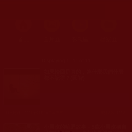
首頁
圖片區
影視區
檔案區
Displaying 1 - 11 of 11
如果輪回是真的，為什麼我們什麼
都不記得？(圓智)
發文時間： 2026年04月10日 星期五
瀏覽人次: 133人
小男孩的輪迴故事－5歲小男孩稱自