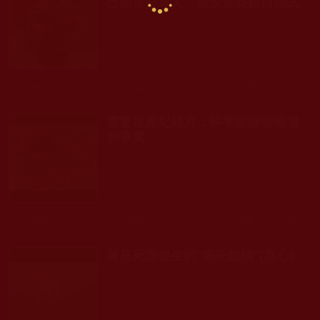
己前世是軍人，遭安班長親自測試
發文時間： 2026年03月05日 星期四
瀏覽人次: 541人
震驚世界紀錄片：科學家證明輪迴
的事實
發文時間： 2022年05月01日 星期日
瀏覽人次: 1,814人
舅舅死而復生的“瀕死體驗”(葵心)