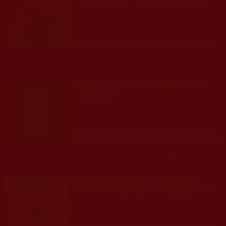
己前世是軍人，遭安班長親自測試
發文時間： 2026年03月05日 星期四
瀏覽人次: 538人
螞蟻不但具有生命還具有思考與解
決問題能力！
發文時間： 2025年01月09日 星期四
瀏覽人次: 1,175人
你見過因想念主人而哭泣的狗狗
嗎？牠用行動訴說了什麼是愛(行茶)