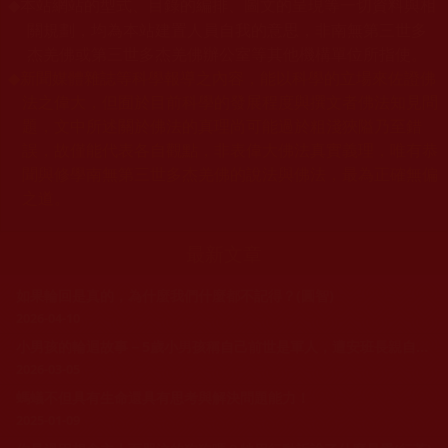
本站網站的型式、目錄的編排、圖文的呈現等一切資料與相
◆
關規劃，均為本站建置人員自我的意思，非南無第三世多
杰羌佛或第三世多杰羌佛辦公室等其他機構單位所指使。
◆
新聞媒體雜誌等科學報導之內容，能以科學的立場來佐證佛
法之偉大，但囿於目前科學的發展程度與撰文者佛法知見問
題，文中所述關於佛法的真理尚可能過於粗淺狹隘乃至錯
誤，故僅能代表各自觀點，非表偉大佛法真實義理，唯有恭
聞與修學南無第三世多杰羌佛的說法與佛法，最為正確無偏
之道。
最新文章
如果輪回是真的，為什麼我們什麼都不記得？(圓智)
2026-04-10
小男孩的輪迴故事－5歲小男孩稱自己前世是軍人，遭安班長親自測試
2026-03-05
螞蟻不但具有生命還具有思考與解決問題能力！
2025-01-09