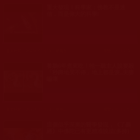
重大發現！科學家：佛教不是迷
信，而是偉大的科學!
發文時間： 2023年01月13日 星期五
瀏覽人次: 1,219人
養鵝6年煮來吃！牠一聽主人說要殺
「秒蹲地哭不停」地上都是淚..夫妻
嚇壞
發文時間： 2022年11月23日 星期三
瀏覽人次: 1,375人
這個似乎深奧的醫學發現，《了義
經》中佛陀已有更精准說法(多持)