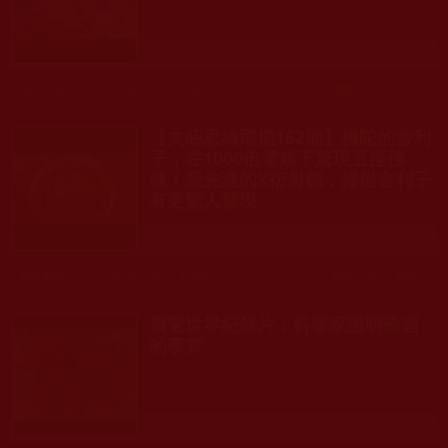
發文時間： 2022年09月24日 星期六
瀏覽人次: 1,423人
【文昭思緒飛揚162期】佛陀的舍利
子，在1000倍電鏡下驚現五座佛
像！最先進的X衍射儀，掃描舍利子
有更驚人發現
發文時間： 2022年06月30日 星期四
瀏覽人次: 1,898人
震驚世界紀錄片：科學家證明輪迴
的事實