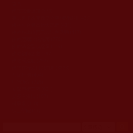
移至主內容
首頁
佛教文告通知 (370)
第三世多杰羌佛簡介與相關資訊 (423)
佛菩薩尊者高僧大德們 (421)
佛教各單位資訊與法會活動 (417)
佛教經藏法義論著 (776)
佛教法會聖蹟證量 (149)
佛教鑑師之道 (292)
佛教聞法點 (792)
佛教修行受用與知見 (3823)
菩提行德 (494)
理諦護法 (726)
文學藝術工巧 (691)
娑婆有溫情 (107)
科學眼 (110)
線上學院 (11)