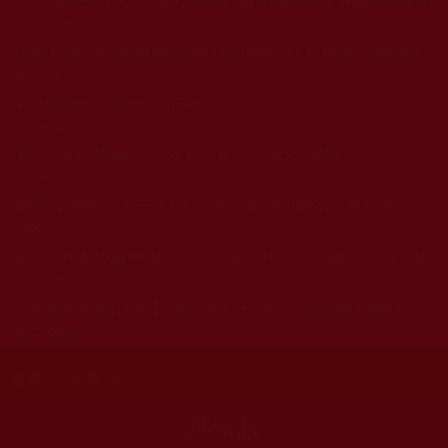
你見過因想念主人而哭泣的狗狗嗎？牠用行動訴說了什麼是愛(行茶)
2023-03-09
[聯合新聞網]英氣猛禽垂死獲救！認出救命恩人秒展翅飛撲擁抱他 溫馨蹭頭暖爆：謝謝你
2023-02-27
科學的腳步在印證佛教的正確
2023-02-19
重大發現！科學家：佛教不是迷信，而是偉大的科學!
2023-01-13
養鵝6年煮來吃！牠一聽主人說要殺「秒蹲地哭不停」地上都是淚..夫妻嚇壞
2022-11-23
這個似乎深奧的醫學發現，《了義經》中佛陀已有更精准說法(多持)
2022-09-24
【文昭思緒飛揚162期】佛陀的舍利子，在1000倍電鏡下驚現五座佛像！最先進的X衍射儀，掃描舍利子有更驚人發現
2022-06-30
您在這裡
首頁
» 科學眼
科學眼