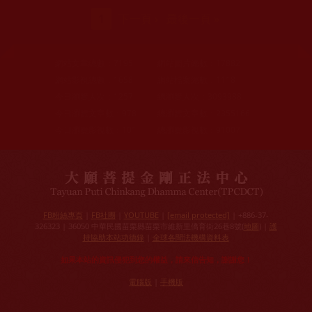
頁面
1
下一頁 ›
最後一頁 »
網站文章總數：
7195
網站圖片總數：
17882
網站影視總數：
1658
網站檔案總數：
1118
今日瀏覽人次：
1257
總瀏覽人次：
3093988
今日瀏覽文章數：
978
總瀏覽文章數：
2355166
今日瀏覽影視數：
101
總瀏覽影視數：
91007
FB粉絲專頁
|
FB社團
|
YOUTUBE
|
[email protected]
| +886-37-
326323 | 36050 中華民國苗栗縣苗栗市維新里僑育街26巷8號(
地圖
) |
護
持協助本站功德錄
|
全球各聞法機構資料表
如果本站的資訊侵犯到您的權益，請來信告知，謝謝您！
電腦版
|
手機版