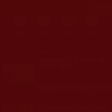
首頁
圖片區
影視區
檔案區
Displaying 1 - 18 of 110
如果輪回是真的，為什麼我們什麼
都不記得？(圓智)
發文時間： 2026年04月10日 星期五
瀏覽人次: 133人
小男孩的輪迴故事－5歲小男孩稱自