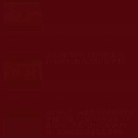
發文時間： 2021年10月25日 星期一
瀏覽人次: 193人
大力士界千年的世界紀錄“維京桅
杆”被佛教的旺扎上尊打破(東山)
發文時間： 2021年09月22日 星期三
瀏覽人次: 891人
2021年6月，90歲的開初教尊單手以
金剛鉤提起了上超27段的重量，時
間為6秒，真實不虛展示佛法聖體
質，為南無第三世多杰羌佛祝壽