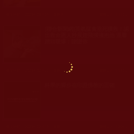
發文時間： 2023年03月09日 星期四
瀏覽人次: 1,112人
[聯合新聞網]英氣猛禽垂死獲救！認
出救命恩人秒展翅飛撲擁抱他 溫馨
蹭頭暖爆：謝謝你
發文時間： 2023年02月27日 星期一
瀏覽人次: 1,192人
科學的腳步在印證佛教的正確
發文時間： 2023年02月19日 星期日
瀏覽人次: 1,206人