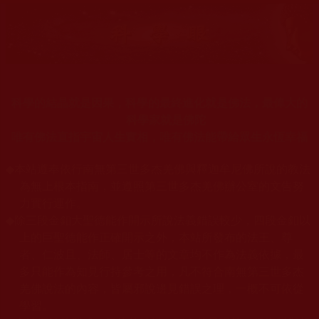
科學的結晶就是因果，科學的最終進化就是佛法，最偉大的
科學家就是佛陀
唯有佛法直指宇宙人生實相，唯有佛法能帶給眾生永恆幸福
◆
本站遵奉依行南無第三世多杰羌佛與釋迦牟尼佛所說的教法
為無上根本指南，並遵照第三世多杰羌佛辦公室的文告努
力實行運作。
◆
除三段金釦大聖德能作開示所說法義錯誤較少，四段金釦以
上的巨聖德能作正確開示之外，本站所發布的法王、尊
者、仁波且、法師、居士等的文章均不作為法義依據，最
多只能作為知見行持參考之用，凡不符合南無第三世多杰
羌佛說法的內容，皆屬邪說邊見錯誤之理，一概不可依從
學習。