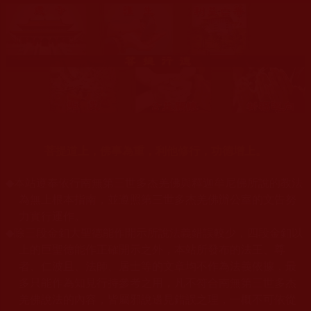
菩提道上，佛事為重，利他修行，功德增上。
◆
本站遵奉依行南無第三世多杰羌佛與釋迦牟尼佛所說的教法
為無上根本指南，並遵照第三世多杰羌佛辦公室的文告努
力實行運作。
◆
除三段金釦大聖德能作開示所說法義錯誤較少，四段金釦以
上的巨聖德能作正確開示之外，本站所發布的法王、尊
者、仁波且、法師、居士等的文章均不作為法義依據，最
多只能作為知見行持參考之用，凡不符合南無第三世多杰
羌佛說法的內容，皆屬邪說邊見錯誤之理，一概不可依從