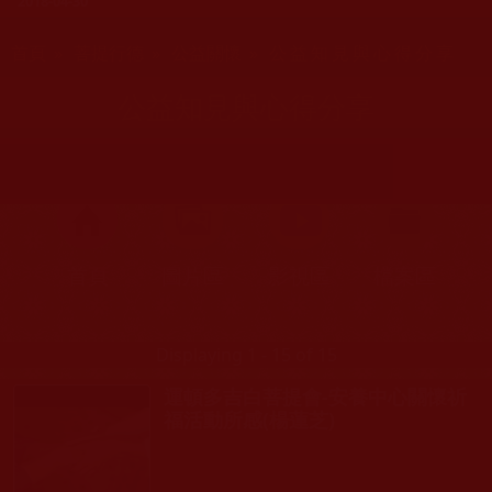
2018-04-30
您在這裡
首頁
»
菩提行德
»
公益關懷
» 公益知見與心得分享
公益知見與心得分享
首頁
圖片區
影視區
檔案區
Displaying 1 - 15 of 15
運頓多吉白菩提會-安養中心關懷祈
福活動所感(楊蓮芝)