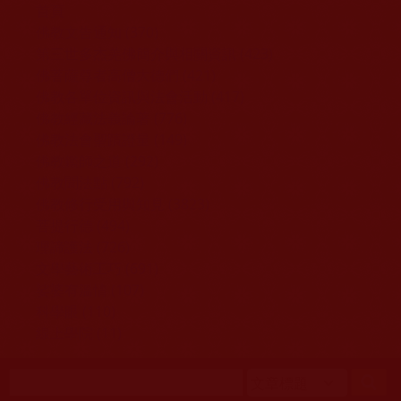
移至主內容
首頁
佛教文告通知 (370)
第三世多杰羌佛簡介與相關資訊 (423)
佛菩薩尊者高僧大德們 (421)
佛教各單位資訊與法會活動 (417)
佛教經藏法義論著 (776)
佛教法會聖蹟證量 (149)
佛教鑑師之道 (292)
佛教聞法點 (792)
佛教修行受用與知見 (3823)
菩提行德 (494)
理諦護法 (726)
文學藝術工巧 (691)
娑婆有溫情 (107)
科學眼 (110)
線上學院 (11)