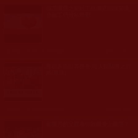
福茂護理之家社工林傳來感謝菩提
會義工們無私奉獻
發文時間： 2023年11月25日 星期六
瀏覽人次: 162人
運頓多吉白菩提會-老人院關懷之所
感(尊珠)
發文時間： 2023年07月31日 星期一
瀏覽人次: 165人
梅蘭芳的父親為何散盡身上銀兩？