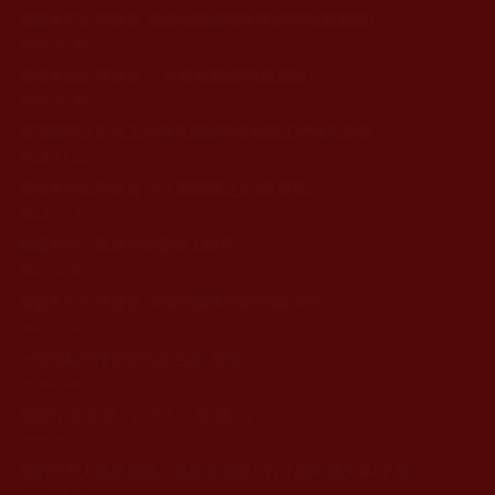
運頓多吉白菩提會-我要做讓佛陀高興的事情(陳麗枝)
2024-10-30
運頓多吉白菩提會-人生無常震撼彈(陳麗枝)
2024-06-30
福茂護理之家社工林傳來感謝菩提會義工們無私奉獻
2023-11-25
運頓多吉白菩提會-老人院關懷之所感(尊珠)
2023-07-31
梅蘭芳的父親為何散盡身上銀兩？
2023-02-03
運頓多吉白菩提會-安養院關懷活動所感(莉菲)
2021-02-01
一筆捐給疫情災區的放生款(花悅)
2020-03-03
福慧行-老吾老，以及人之老(隨心)
2018-10-17
她們到老人院是做義工還是受洗禮？行小善可獲大果(子葉)