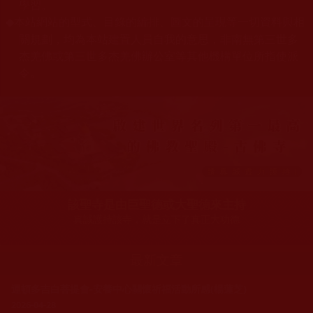
學習。
本站網站的型式、目錄的編排、圖文的呈現等一切資料與相
◆
關規劃，均為本站建置人員自我的意思，非南無第三世多
杰羌佛或第三世多杰羌佛辦公室等其他機構單位所指使派
令。
該聖寺是由巨聖德或大聖德來主持
真誠護持該寺，就是立下了真正大功德
最新文章
運頓多吉白菩提會-安養中心關懷祈福活動所感(楊蓮芝)
2026-04-28