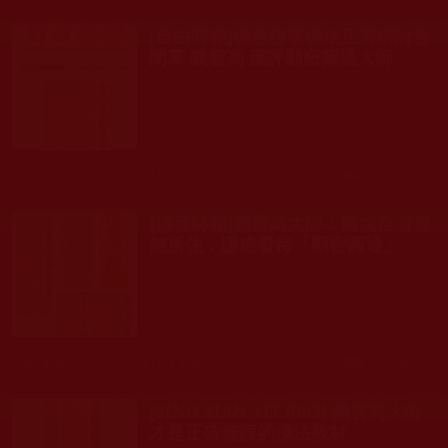
[自由時報]佛教佛學佛法正邪研討會
閉幕 義雲高 獲評顯密圓通大師
發文時間： 2009年02月11日 星期三
瀏覽人次: 321人
[佛音時報]義雲高大師：慚愧自省應
無所住，謙虛看待「顯密圓通」
發文時間： 2009年02月11日 星期三
瀏覽人次: 344人
[SING SIAN YIT PAO] 義雲高大師
才是正確無誤的佛法教材