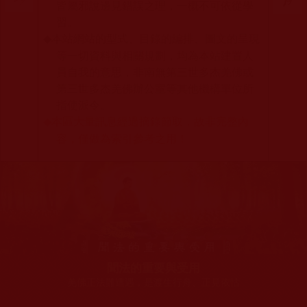
皆屬邪說邊見錯誤之理，一概不可依從學
習。
本站網站的型式、目錄的編排、圖文的呈現
◆
等一切資料與相關規劃，均為本站建置人
員自我的意思，非南無第三世多杰羌佛或
第三世多杰羌佛辦公室等其他機構單位所
指使派令。
本區大量訊息經過摘錄節取，故非完整內
◆
容，僅做為索引參考之用！
聞法的重要與受用
羌佛正法難遭遇，是渡生行舟、正見依怙