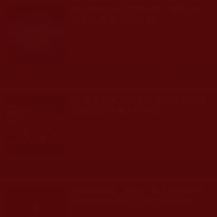
兩位佛友的品茗對話錄，撥開心中
迷霧見真相(無相微塵)
發文時間： 2020年11月17日 星期二
瀏覽人次: 271人
學習 南無第三世多杰羌佛教法可試
試從這三件事入門(合立)
發文時間： 2020年04月20日 星期一
瀏覽人次: 551人
無論在哪裡，最好、最上乘的修學
是聽聞南無第三世多杰羌佛法音