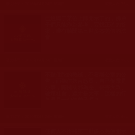
發文時間： 2016年04月24日 星期日
瀏覽人次: 75人
已經聽了某位上師開示了的，佛弟
子們只能作為參考，要找正確的答
案，唯有聽聞第三世多杰羌佛的法
音
發文時間： 2016年04月24日 星期日
瀏覽人次: 19人
不聽佛陀的教誡，不看辦公室的公
告，而聽信妖言惑眾，自己倒霉是
小事，關鍵助邪為惡、傷害大眾、
破壞社會，這才是大事，這樣的行
為還是一個佛弟子嗎？
發文時間： 2016年04月24日 星期日
瀏覽人次: 46人
任何人不得將第三世多杰羌佛開示