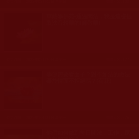
發文時間： 2023年03月05日 星期日
瀏覽人次: 103人
華藏學佛苑-通過聞法，我是這樣提
取法音精華的(師敬華)
發文時間： 2023年02月20日 星期一
瀏覽人次: 177人
學佛需要看面子？對不如法的做法
礙於情面不拒絕嗎？(荷花)
發文時間： 2022年10月31日 星期一
瀏覽人次: 276人
他們如何做到每日聞法，工作，家
庭都能兼顧？