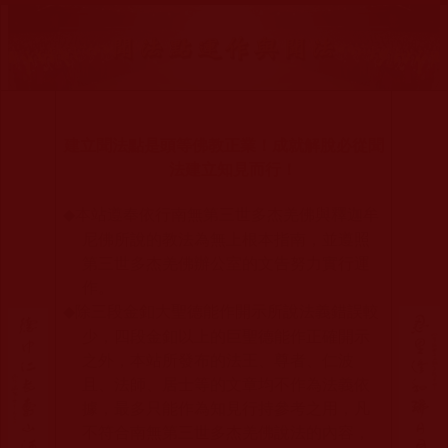
建立聞法點是頭等佛教正業！成就解脫必從聞
法建立知見而行！
本站遵奉依行南無第三世多杰羌佛與釋迦牟
◆
尼佛所說的教法為無上根本指南，並遵照
第三世多杰羌佛辦公室的文告努力實行運
作。
除三段金釦大聖德能作開示所說法義錯誤較
◆
少，四段金釦以上的巨聖德能作正確開示
之外，本站所發布的法王、尊者、仁波
且、法師、居士等的文章均不作為法義依
據，最多只能作為知見行持參考之用，凡
不符合南無第三世多杰羌佛說法的內容，