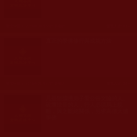
發文時間： 2018年09月16日 星期日
瀏覽人次: 83人
真正的學佛修行與成就方法
發文時間： 2016年08月27日 星期六
瀏覽人次: 34人
凡是阻擋佛弟子看公告文論的人、
破壞法音的人，行人必須馬上脫
離，與之斷絕關係，另求高僧大德
學佛