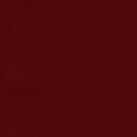
如法聞受真正的法音
發文時間： 2009年12月10日 星期四
瀏覽人次: 7,416人
人生無常迅捷，莫再躊躇學習佛陀
正法(清風無痕)
發文時間： 2024年02月03日 星期六
瀏覽人次: 571人
一次讓人感動的聞法(王籽琪)