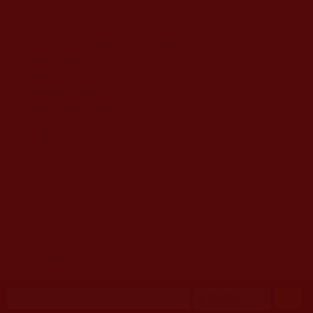
移至主內容
首頁
佛教文告通知 (370)
第三世多杰羌佛簡介與相關資訊 (423)
佛菩薩尊者高僧大德們 (421)
佛教各單位資訊與法會活動 (417)
佛教經藏法義論著 (776)
佛教法會聖蹟證量 (149)
佛教鑑師之道 (292)
佛教聞法點 (792)
佛教修行受用與知見 (3823)
菩提行德 (494)
理諦護法 (726)
文學藝術工巧 (691)
娑婆有溫情 (107)
科學眼 (110)
線上學院 (11)