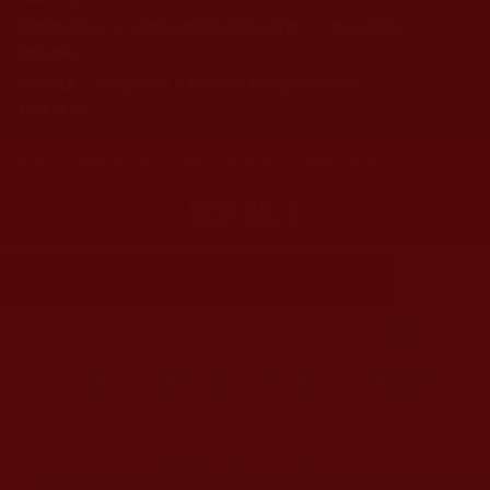
華藏學佛苑-7-21法聞法讓我短短幾個月變了一個人(遠聞)
2022-09-21
學佛的真正方法是什麼？有個方向簡單易行(小聞往)
2022-08-28
您在這裡
首頁
»
佛教聞法點
»
聞法者須知
» 關於聞法
關於聞法
首頁
圖片區
影視區
檔案區
Displaying 1 - 27 of 27