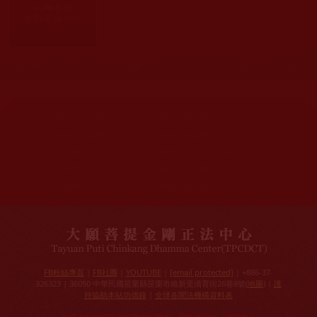
發文時間： 2010年09月26日 星期日
瀏覽人次: 300人
網站文章總數：
7195
網站圖片總數：
17881
網站影視總數：
1657
網站檔案總數：
1118
今日瀏覽人次：
1228
總瀏覽人次：
3096026
今日瀏覽文章數：
971
總瀏覽文章數：
2356827
今日瀏覽影視數：
48
總瀏覽影視數：
91029
FB粉絲專頁
|
FB社團
|
YOUTUBE
|
[email protected]
| +886-37-
326323 | 36050 中華民國苗栗縣苗栗市維新里僑育街26巷8號(
地圖
) |
護
持協助本站功德錄
|
全球各聞法機構資料表