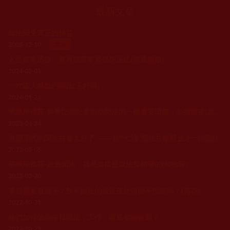
最新文章
如法聞受真正的法音
2009-12-10
置頂
人生無常迅捷，莫再躊躇學習佛陀正法(清風無痕)
2024-02-03
一次讓人感動的聞法(王籽琪)
2024-01-24
華藏學佛苑-科學記筆記是如法聞法的一個重要環節，必須重視(芨芨草)
2023-04-24
這種形式的聞法共修太好了 —— 按“七法”聞法共修體會之一(端端)
2023-03-05
華藏學佛苑-通過聞法，我是這樣提取法音精華的(師敬華)
2023-02-20
學佛需要看面子？對不如法的做法礙於情面不拒絕嗎？(荷花)
2022-10-31
他們如何做到每日聞法，工作，家庭都能兼顧？
2022-10-23