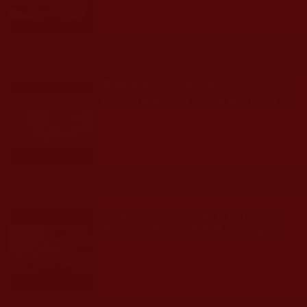
發文時間： 2024年01月24日 星期三
瀏覽人次: 195人
華藏學佛苑-科學記筆記是如法聞法
的一個重要環節，必須重視(芨芨草)
發文時間： 2023年04月24日 星期一
瀏覽人次: 149人
這種形式的聞法共修太好了 ——
按“七法”聞法共修體會之一(端端)