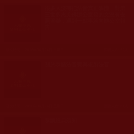
很多人沒有把法音真正學懂，對第
三世多杰羌佛辦公室發的文沒有去
照著辦，遇到一點事就向辦公室報
告
發文時間： 2016年04月24日 星期日
瀏覽人次: 52人
關於恭請法音費與複製法音
發文時間： 2016年04月24日 星期日
瀏覽人次: 81人
恭讀經典須知