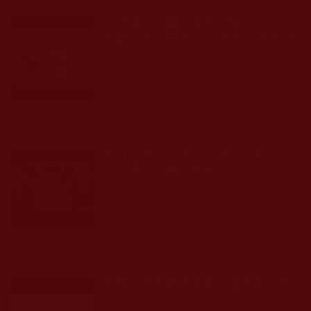
成器者必先嘗其酸甜苦辣，他小小
年齡而有這種淡定，震撼！(滄海放
舟)
發文時間： 2023年02月10日 星期五
瀏覽人次: 145人
是《狂飆》成就了張頌文，還是張
頌文讓《狂飆》綻放？(在路上)
發文時間： 2023年02月02日 星期四
瀏覽人次: 121人
頻繁跳槽與愛崗敬業，哪個更容易
成功？(明訊)