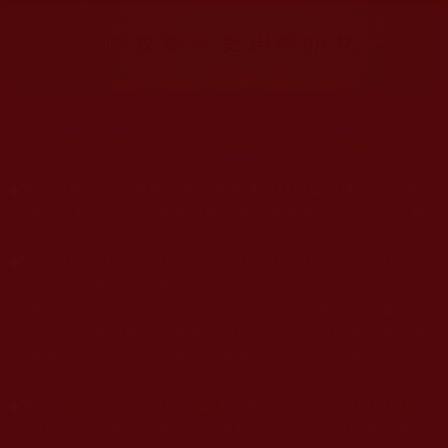
大量佛弟子恭聞羌佛法音，修學如來正法，而獲諸受用。
◆
本站遵奉依行南無第三世多杰羌佛與釋迦牟尼佛所說的教法
為無上根本指南，並遵照第三世多杰羌佛辦公室的文告努
力實行運作。
◆
除三段金釦大聖德能作開示所說法義錯誤較少，四段金釦以
上的巨聖德能作正確開示之外，本站所發布的法王、尊
者、仁波且、法師、居士等的文章均不作為法義依據，最
多只能作為知見行持參考之用，凡不符合南無第三世多杰
羌佛說法的內容，皆屬邪說邊見錯誤之理，一概不可依從
學習。
◆
本站網站的型式、目錄的編排、圖文的呈現等一切資料與相
關規劃，均為本站建置人員自我的意思，非南無第三世多