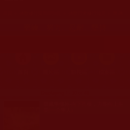
您在這裡
首頁
»
佛教修行受用與知見
»
佛教行者修行知見
» 磨練
磨練、努力、忍耐、堅持
首頁
圖片區
影視區
檔案區
Displaying 1 - 30 of 48
華藏學佛苑-向下扎根，方能向上生
長(一介學人)