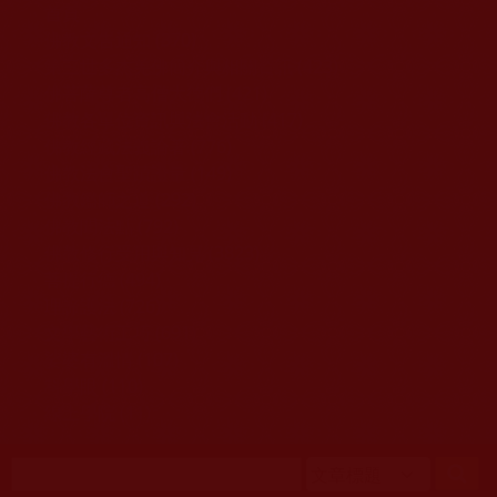
移至主內容
首頁
佛教文告通知 (370)
第三世多杰羌佛簡介與相關資訊 (423)
佛菩薩尊者高僧大德們 (421)
佛教各單位資訊與法會活動 (417)
佛教經藏法義論著 (776)
佛教法會聖蹟證量 (149)
佛教鑑師之道 (292)
佛教聞法點 (792)
佛教修行受用與知見 (3823)
菩提行德 (494)
理諦護法 (726)
文學藝術工巧 (691)
娑婆有溫情 (107)
科學眼 (110)
線上學院 (11)