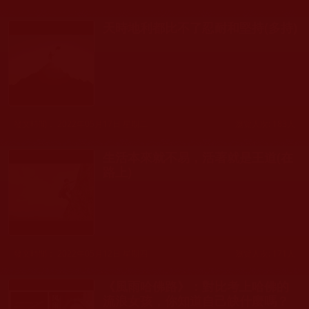
天時地利都比不了忍耐和堅持(多持)
發文時間： 2022年05月17日 星期二
瀏覽人次: 183人
生活本來就不易，活著就是王道(在
路上)
發文時間： 2022年05月12日 星期四
瀏覽人次: 171人
《風雨哈佛路》：對比考上哈佛的
流浪女孩，你知道自己缺什麼嗎？