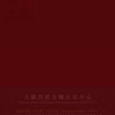
(在路上)
發文時間： 2022年05月02日 星期一
瀏覽人次: 475人
頁面
1
下一頁 ›
最後一頁 »
網站文章總數：
7195
網站圖片總數：
17881
網站影視總數：
1657
網站檔案總數：
1118
今日瀏覽人次：
1228
總瀏覽人次：
3096026
今日瀏覽文章數：
971
總瀏覽文章數：
2356827
今日瀏覽影視數：
48
總瀏覽影視數：
91029
FB粉絲專頁
|
FB社團
|
YOUTUBE
|
[email protected]
| +886-37-
326323 | 36050 中華民國苗栗縣苗栗市維新里僑育街26巷8號(
地圖
) |
護