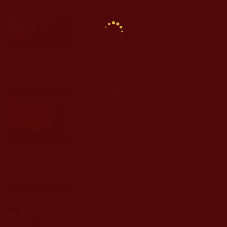
發文時間： 2023年09月12日 星期二
瀏覽人次: 337人
林大姐的障礙，說不定你也有！看
完自省(明訊)
發文時間： 2023年05月24日 星期三
瀏覽人次: 162人
“最帥大爺”王德順：阻止我們成功的
只有我們自己(在路上)