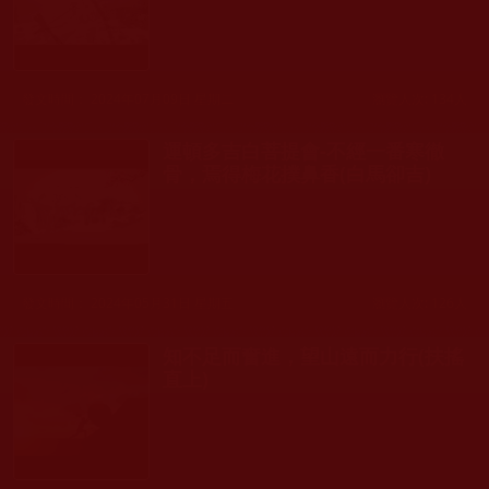
發文時間： 2024年07月09日 星期二
瀏覽人次: 134人
運頓多吉白菩提會-不經一番寒徹
骨，焉得梅花撲鼻香(白馬卻吉)
發文時間： 2024年05月31日 星期五
瀏覽人次: 126人
知不足而奮進，望山遠而力行(扶搖
直上)