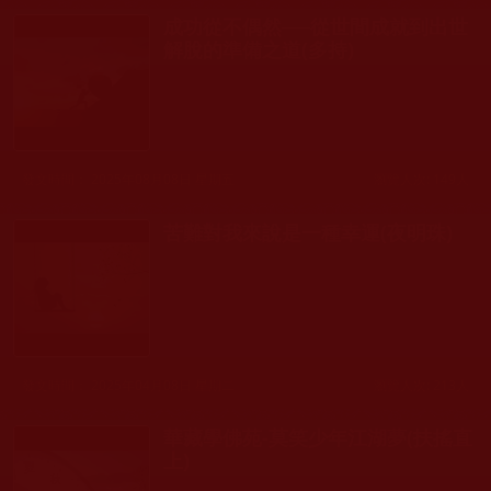
成功從不偶然──從世間成就到出世
解脫的準備之道(多持)
發文時間： 2025年08月08日 星期五
瀏覽人次: 149人
苦難對我來說是一種幸運(夜明珠)
發文時間： 2025年04月08日 星期二
瀏覽人次: 213人
華藏學佛苑-莫笑少年江湖夢(扶搖直
上)