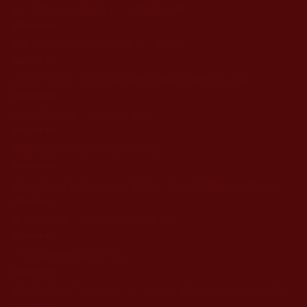
為什麼我努力念經行善了，命運卻還不變？
2026-01-06
很多人失敗的原因在於只差最後一點努力
2025-10-26
成功從不偶然──從世間成就到出世解脫的準備之道(多持)
2025-08-08
苦難對我來說是一種幸運(夜明珠)
2025-04-08
華藏學佛苑-莫笑少年江湖夢(扶搖直上)
2024-07-09
運頓多吉白菩提會-不經一番寒徹骨，焉得梅花撲鼻香(白馬卻吉)
2024-05-31
知不足而奮進，望山遠而力行(扶搖直上)
2024-04-02
幸福是從苦澀中綻放的花朵
2024-03-26
華藏學佛苑-為了兒子能活下去，愛的力量讓他從外行到“封神(渡舟)
2023-09-18