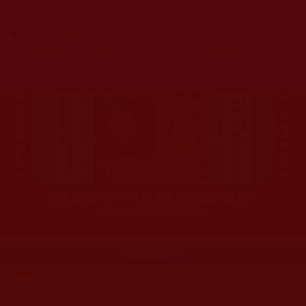
杰羌佛或第三世多杰羌佛辦公室等其他機構單位所指使派
令。
◆
本區大量轉載諸佛弟子修學如來正法的受用文章，其內容可
能有若干錯誤，故只能作為參考交流、薰陶鼓勵之用，不
為正見法理依據。
聖僧寂後肉身大神變 開創佛史圓寂新篇章
印證解脫法源就在羌佛處
最新文章
華藏學佛苑-向下扎根，方能向上生長(一介學人)
2026-05-03