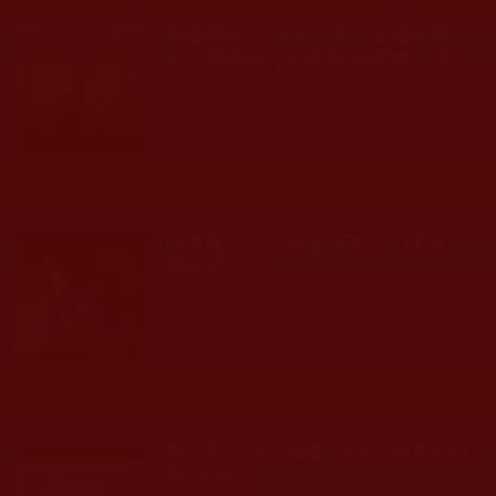
華藏學佛苑-與非人眾生糾纏十幾
年，學佛修行自救救他(慈燕、葵心)
發文時間： 2018年10月31日 星期三
瀏覽人次: 201人
紀實散文：恨過了放下吧，痛過了
看破吧(葵心)
發文時間： 2018年10月25日 星期四
瀏覽人次: 159人
運頓多吉白菩提會-我也必須真心戒
毒(衍玲)