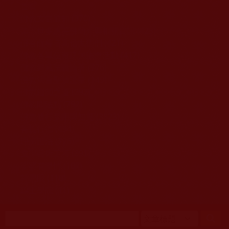
移至主內容
首頁
佛教文告通知 (370)
第三世多杰羌佛簡介與相關資訊 (423)
佛菩薩尊者高僧大德們 (421)
佛教各單位資訊與法會活動 (417)
佛教經藏法義論著 (776)
佛教法會聖蹟證量 (149)
佛教鑑師之道 (292)
佛教聞法點 (792)
佛教修行受用與知見 (3823)
菩提行德 (494)
理諦護法 (726)
文學藝術工巧 (691)
娑婆有溫情 (107)
科學眼 (110)
線上學院 (11)