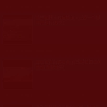
發文時間： 2018年08月17日 星期五
瀏覽人次: 185人
雨中朝拜五台黛螺頂，三步一叩懺
悔悟修行(妙文)
發文時間： 2018年08月16日 星期四
瀏覽人次: 205人
運頓多吉白菩提會-自己對於因果的
體悟(麥譽瀚字)
發文時間： 2018年08月11日 星期六
瀏覽人次: 122人
為了償還那份宿世的情債，她轉身