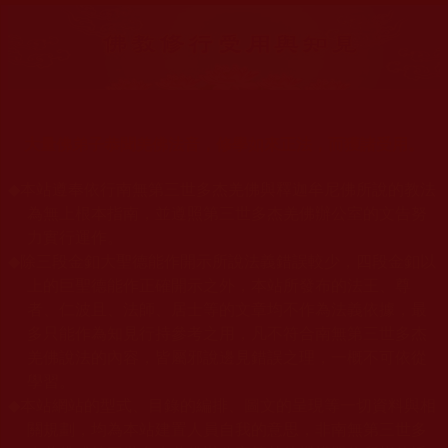
大量佛弟子恭聞羌佛法音，修學如來正法，而獲諸受用。
◆
本站遵奉依行南無第三世多杰羌佛與釋迦牟尼佛所說的教法
為無上根本指南，並遵照第三世多杰羌佛辦公室的文告努
力實行運作。
◆
除三段金釦大聖德能作開示所說法義錯誤較少，四段金釦以
上的巨聖德能作正確開示之外，本站所發布的法王、尊
者、仁波且、法師、居士等的文章均不作為法義依據，最
多只能作為知見行持參考之用，凡不符合南無第三世多杰
羌佛說法的內容，皆屬邪說邊見錯誤之理，一概不可依從
學習。
◆
本站網站的型式、目錄的編排、圖文的呈現等一切資料與相
關規劃，均為本站建置人員自我的意思，非南無第三世多