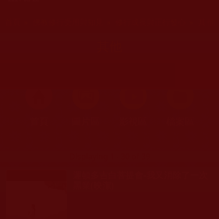
您在這裡
首頁
»
佛教修行受用與知見
»
修行成長與正行發心
» 其他
其他
首頁
圖片區
影視區
檔案區
Displaying 1 - 30 of 39
運頓多吉白菩提會-我又消除了一次
黑業(映潔)