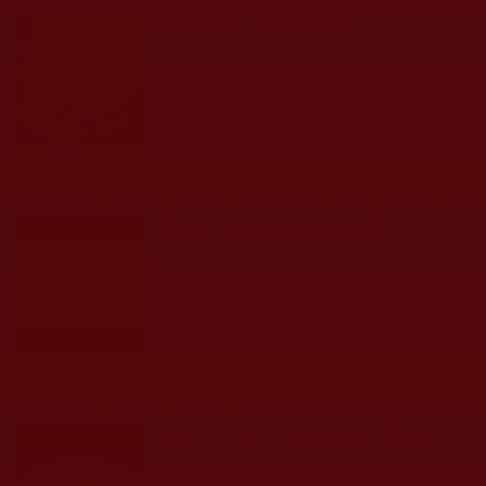
瑪倉派-未央(鳳隱·露思)
發文時間： 2024年02月15日 星期四
瀏覽人次: 248人
我的一點學佛分享(董彩賢)
發文時間： 2024年01月30日 星期二
瀏覽人次: 182人
話說七夕節，情感故事多(菩提籽)