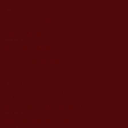
運頓多吉白菩提會-我開始修學《佛說療痔病經》(林秋郁)
2025-01-21
父親節 —— 再憶與父親靈魂深處的交流！(智福)
2024-06-16
瑪倉派-未央(鳳隱·露思)
2024-02-15
我的一點學佛分享(董彩賢)
2024-01-30
話說七夕節，情感故事多(菩提籽)
2022-08-05
我即將出家，也是“回家”(葵心)
2022-01-12
運頓多吉白菩提會-懺悔、感恩、修行(蕭麗美)
2021-12-16
運頓多吉白菩提會-人生最大的福報(董彩賢)
2021-09-15
路過張家界居家隔離之修行日記(戒修)
2021-08-26