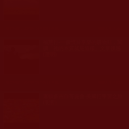
發文時間： 2018年09月30日 星期日
瀏覽人次: 126人
福慧行-一個慣於享樂的購物狂，閱
讀「祂的本質就是這樣」文章後感
(澄明)
發文時間： 2018年09月02日 星期日
瀏覽人次: 193人
運頓多吉白菩提會-美國行學習之旅
(明哲)