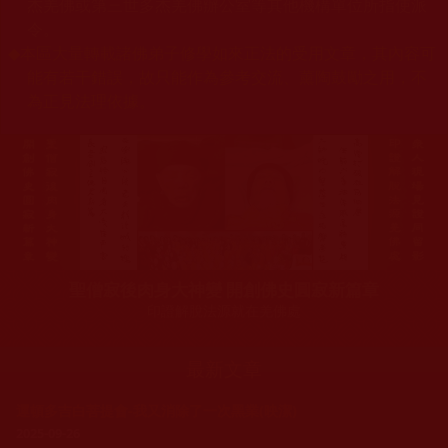
杰羌佛或第三世多杰羌佛辦公室等其他機構單位所指使派
令。
◆
本區大量轉載諸佛弟子修學如來正法的受用文章，其內容可
能有若干錯誤，故只能作為參考交流、薰陶鼓勵之用，不
為正見法理依據。
聖僧寂後肉身大神變 開創佛史圓寂新篇章
印證解脫法源就在羌佛處
最新文章
運頓多吉白菩提會-我又消除了一次黑業(映潔)
2025-09-26