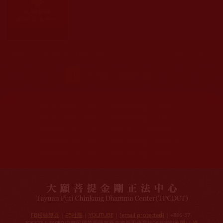
發文時間： 2015年08月11日 星期二
瀏覽人次: 87人
頁面
1
下一頁 ›
最後一頁 »
網站文章總數：
7195
網站圖片總數：
17881
網站影視總數：
1657
網站檔案總數：
1118
今日瀏覽人次：
1228
總瀏覽人次：
3096026
今日瀏覽文章數：
971
總瀏覽文章數：
2356827
今日瀏覽影視數：
48
總瀏覽影視數：
91029
FB粉絲專頁
|
FB社團
|
YOUTUBE
|
[email protected]
| +886-37-
326323 | 36050 中華民國苗栗縣苗栗市維新里僑育街26巷8號(
地圖
) |
護