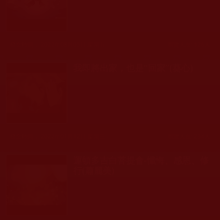
發文時間： 2022年08月05日 星期五
瀏覽人次: 126人
我即將出家，也是“回家”(葵心)
發文時間： 2022年01月12日 星期三
瀏覽人次: 234人
運頓多吉白菩提會-懺悔、感恩、修
行(蕭麗美)