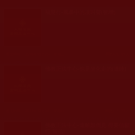
福慧行-風暴中的凄叫聲(智增)
發文時間： 2016年10月25日 星期二
瀏覽人次: 61人
佛教正法中心-他是坐化走的(達哇)
發文時間： 2015年12月06日 星期日
瀏覽人次: 75人
佛教正法中心-遠離顛倒見 得要信願
行(智信)