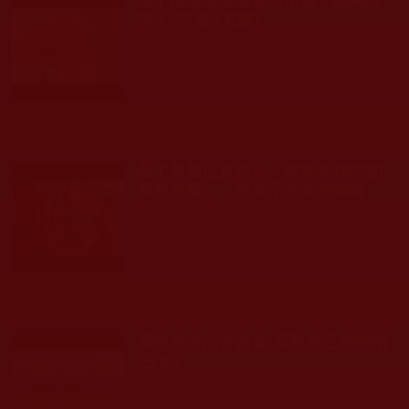
再入“苦海”(梵醒)
發文時間： 2018年04月24日 星期二
瀏覽人次: 335人
看了農曆正月初六「聖德高僧們的
重要答覆」，佛弟子宗涵的懺悔
發文時間： 2018年02月22日 星期四
瀏覽人次: 94人
運頓多吉白菩提會-面對自己的體悟
(玉如)