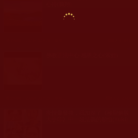
心得(鵬翔)
發文時間： 2021年02月28日 星期日
瀏覽人次: 84人
佛教正法中心-感恩之心(索娃)
發文時間： 2020年03月25日 星期三
瀏覽人次: 204人
疫情爆發後，我加深了《極聖解脫
大手印》中一段法義的領悟(Yuki)