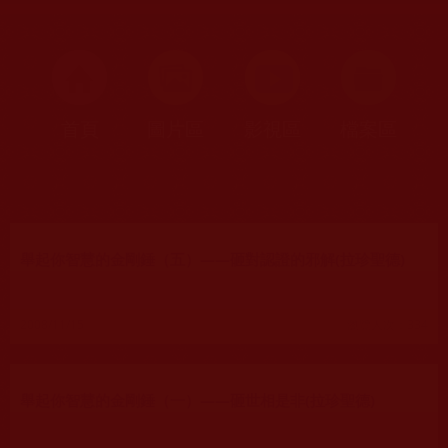
首頁
圖片區
影視區
檔案區
0~28/12
舉起你智慧的金剛錘（五）——砸對認證的邪解(拉珍聖德)
2008/11/15
瀏覽人次：334
舉起你智慧的金剛錘（一）——砸世相是非(拉珍聖德)