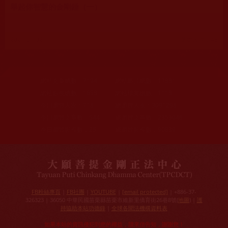
舉起你智慧的金剛錘（一）
2021/09/02
瀏覽人次：43
網站文章總數：
7194
網站圖片總數：
17881
網站影視總數：
1658
網站檔案總數：
1118
今日瀏覽人次：
718
總瀏覽人次：
3091298
今日瀏覽文章數：
544
總瀏覽文章數：
2353046
今日瀏覽影視數：
25
總瀏覽影視數：
90839
FB粉絲專頁
|
FB社團
|
YOUTUBE
|
[email protected]
| +886-37-
326323 | 36050 中華民國苗栗縣苗栗市維新里僑育街26巷8號(
地圖
) |
護
持協助本站功德錄
|
全球各聞法機構資料表
如果本站的資訊侵犯到您的權益，請來信告知，謝謝您！