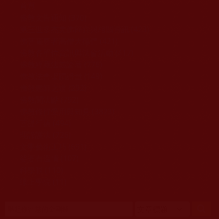
移至主內容
首頁
佛教文告通知 (370)
第三世多杰羌佛簡介與相關資訊 (423)
佛菩薩尊者高僧大德們 (421)
佛教各單位資訊與法會活動 (417)
佛教經藏法義論著 (776)
佛教法會聖蹟證量 (149)
佛教鑑師之道 (292)
佛教聞法點 (792)
佛教修行受用與知見 (3823)
菩提行德 (494)
理諦護法 (726)
文學藝術工巧 (691)
娑婆有溫情 (107)
科學眼 (110)
線上學院 (11)