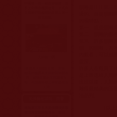
中國唯一由一級政府修建，世
韻雕是
H.H.
第三
界文化學術機關首青，正式列
入國家行政編制的世界上第一
過的。自從韻雕
座大師館。
的獨特點：
第一、這些韻雕
第二、韻雕的顏
第三、許多韻雕
韻」的韻雕，其
內觀看，可以感
大師館一隅
盡深。
許多人在觀賞了
H
[義雲高大師館] 莊嚴、宏偉、
精湛的義雲高大師館與神態各
是上帝送給人間
異、威德莊嚴的五百羅漢玉
出現以後，人類
雕，可謂佛斧雕工神聖超然現
人間
雕得最精美的玉
法品列。
羌佛藝術成就、榮譽
（以上
南無第三世多杰羌佛獲頒多類
獎項與世間崇敬身分、節日、