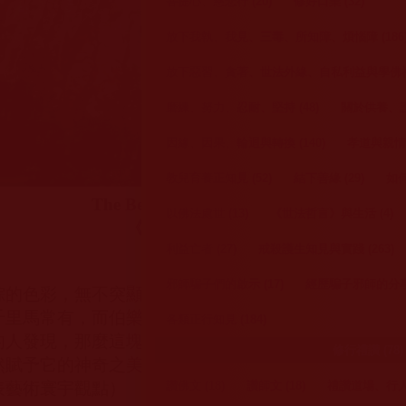
菩提心、慈悲行 (20)
修好口業 (32)
放下我執、我見、三毒、所知障、煩惱障 (186
放下惡習、貪著、世法外緣、自私利益與學佛福報
磨練、努力、忍耐、堅持 (48)
關於供養、護
因緣、因果、輪迴與轉換 (140)
孝道與親情大
教兒育養正知見 (52)
結下善緣 (29)
如何
The Beauty of a Piece of Rock
以佛法處世 (13)
《世法哲言》與生活 (4)
《一塊岩石的美麗》
利益亡者 (27)
戒殺護生知見與實踐 (263)
邪師騙子們的啟示 (17)
經歷騙子邪師的分享 
綜的色彩，無不突顯出羌佛對美的理解。套用古人的一
千里馬常有，而伯樂不常有” 相似，世界上有數不勝數
各類正行知見 (184)
的人發現，那麼這塊岩石就會展現出它獨有的美麗，讓
修行禮讚 (78)
然賦予它的神奇之美。
讚佛文 (18)
讚師文 (18)
禮讚道場、行人 
表藝術寰宇觀點）