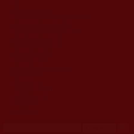
移至主內容
首頁
佛教文告通知 (370)
第三世多杰羌佛簡介與相關資訊 (423)
佛菩薩尊者高僧大德們 (421)
佛教各單位資訊與法會活動 (417)
佛教經藏法義論著 (776)
佛教法會聖蹟證量 (149)
佛教鑑師之道 (292)
佛教聞法點 (792)
佛教修行受用與知見 (3823)
菩提行德 (494)
理諦護法 (726)
文學藝術工巧 (691)
娑婆有溫情 (107)
科學眼 (110)
線上學院 (11)