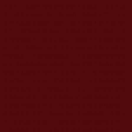
手足印，以致於有些業障重的人竟然說：法王仁波
且，本是石頭神，除了留石印，別無有它門。乃至
還有人認為是鋼鉆打成的。為了讓世人明了佛法的
偉大、佛陀的無所不能，不讓佛法受辱，因此三世
多杰羌佛應大日如來之授記，創雕了大家都能看得
到、都可以觸摸、但不是真正的至高大聖又做不到
的聖蹟品。所謂神秘霧氣雕，主要是雕刻玄妙神奇
變化穿梭奇特的石掛風光，為什麼稱之為神秘霧氣
雕呢？因為在石掛與石掛之間，有一種祥霧繚繞的
玄妙美韻，這正是三世多杰羌佛工巧明和內明的雙
運證量展現，如「神秘石霧」是以一塊料刻出來兩
個鵝卵石洞景，當你從鵝卵石右邊的洞看進去時，
你會看到濃霧籠罩著，裡面的風景很多結構模糊，
在霧裡看不清楚，感到有幾十米遠的霧障，其實只
有三到四英尺長而已。當你從左邊的洞看進去時，
一點霧氣也沒有，你會清楚地看到裡面的風景結