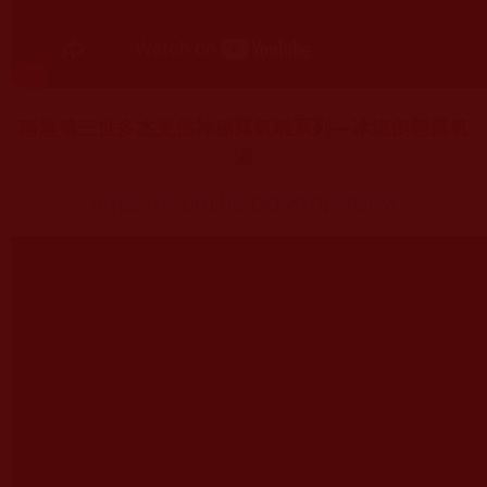
南無第三世多杰羌佛神秘霧氣雕系列—冰流倒懸霧氣
濃
https://youtu.be/OOM1DpSR5FM