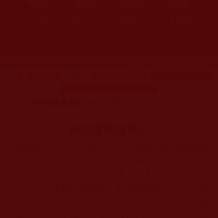
首頁
圖片區
影視區
檔案區
發文時間：2009年02月08日 星期日
瀏覽次數：653
《多杰羌佛第三世》原始連結頁面
:
http://www.sun
moonlight.org/book.htm
神秘霧氣雕
(380-383
頁
)
檔案下載恭聞
:
神秘霧氣雕:380-383
頁
神秘霧氣雕簡介
多杰羌佛第三世雲高益西諾布頂聖如來的神秘霧氣
雕，也是娑婆世界有史以來最為神奇的作品之一。
該作品的誕生源於在這個世界上，人們在介紹一些
法王、大仁波且的成就時，動輒就說某某大仁波且
在石頭上留一個足印，這樣一來把至高無上的佛教
說成石匠功夫，似乎大聖仁波且們只會在石頭上留