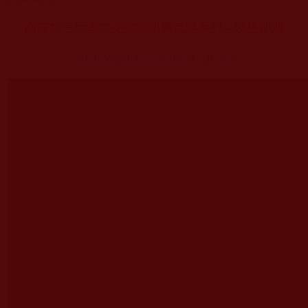
南無第三世多杰羌佛神秘霧氣雕系列—深豈能測
https://youtu.be/lxr4__JE2cs