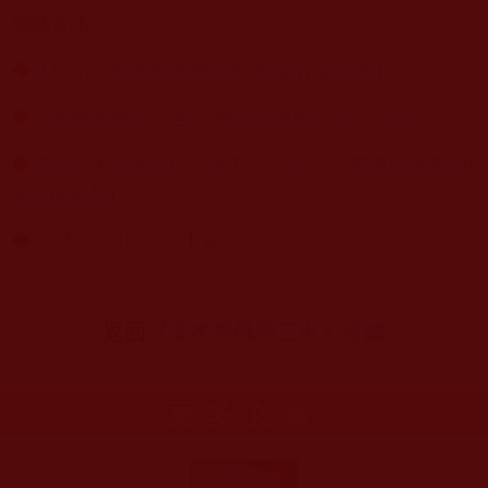
相關資訊
◆
H.H.第三世多杰羌佛韻雕-神祕石霧(影視)
◆
《多杰羌佛第三世》-神秘霧氣雕(380-383頁)
◆
義雲高大師展新作「霧中石」 雕出了氤氳的霧氣(相
關新聞彙整)
◆
[天天日報]神秘石中霧
返回
《多杰羌佛第三世》目錄
更多文章