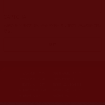
CAPTCHA
該問題用於測試您是否是正常使用者，並防止垃圾郵件自動
提交。
網站文章總數：
7195
網站圖片總數：
17882
網站影視總數：
1658
網站檔案總數：
1118
今日瀏覽人次：
1257
總瀏覽人次：
3093988
今日瀏覽文章數：
978
總瀏覽文章數：
2355166
今日瀏覽影視數：
101
總瀏覽影視數：
91007