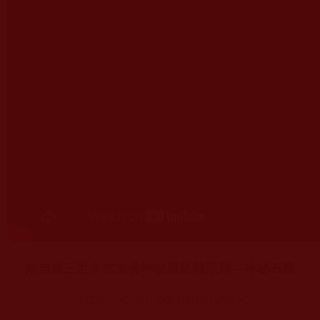
南無第三世多杰羌佛神秘霧氣雕系列—神秘石霧
https://youtu.be/tnchtFv6y7c