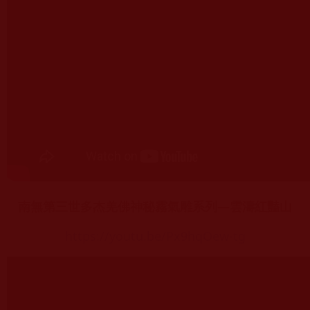
南無第三世多杰羌佛神秘霧氣雕系列—雲濤紅豔山
https://youtu.be/Px9hqOew-tg