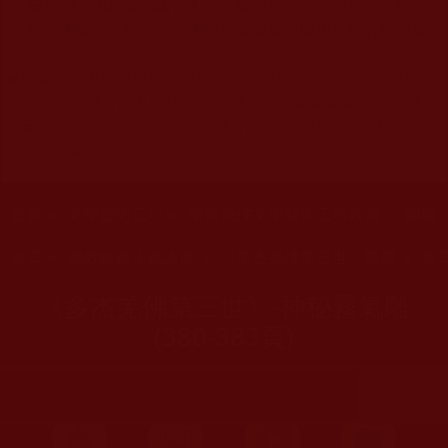
關規劃，均為本站建置人員自我的意思，非南無第三世多
杰羌佛或第三世多杰羌佛辦公室等其他機構單位所指使派
令。
◆
佛菩薩藝術成就展現是無盡的，本站所刊載之相關文章資訊
無非是諸佛菩薩五明所展之一隅，願藉寥寥數篇之文，引眾
賞析妙美的殿堂，並讚嘆諸佛菩薩之般若所顯，超凡人間、
藝冠娑婆。
您在這裡
首頁
»
文學藝術工巧
»
南無羌佛文學藝術工巧欣賞
»
韻雕
您在這裡
首頁
»
佛教經藏法義論著
»
《多杰羌佛第三世》寶書
»
造景
《多杰羌佛第三世》-神秘霧氣雕
(380-383頁)