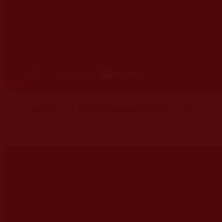
南無第三世多杰羌佛神秘霧氣雕系列—霧
https://youtu.be/wu47qpOKMoI