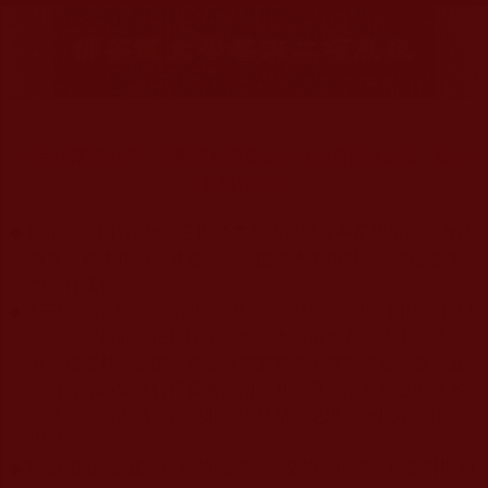
信手拈霧石中存，韻雕石柱應聲縮，凡夫巧匠無能複，藍台
巍巍佇娑婆。
◆
本站遵奉依行南無第三世多杰羌佛與釋迦牟尼佛所說的教法
為無上根本指南，並遵照第三世多杰羌佛辦公室的文告努
力實行運作。
◆
除三段金釦大聖德能作開示所說法義錯誤較少，四段金釦以
上的巨聖德能作正確開示之外，本站所發布的法王、尊
者、仁波且、法師、居士等的文章均不作為法義依據，最
多只能作為知見行持參考之用，凡不符合南無第三世多杰
羌佛說法的內容，皆屬邪說邊見錯誤之理，一概不可依從
學習。
◆
本站網站的型式、目錄的編排、圖文的呈現等一切資料與相