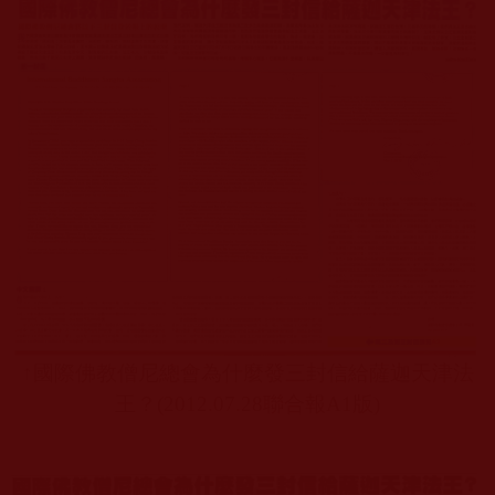
↑
國際佛教僧尼總會為什麼發三封信給薩迦天津法
王？
(2012.07.28
聯合報
A1
版
)