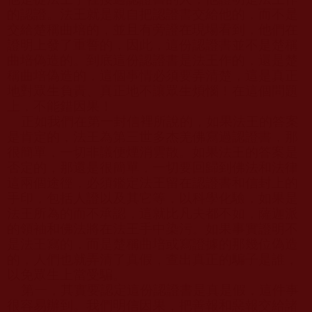
的認證。法王就是親自把認證書交給他的，而不是
交給楚稱曲培的，並且有旁證在現場看到，他們在
證明上發了重誓的，因此，這份認證書並不是楚稱
曲培偽造的。到底這份認證書是法王作的，還是楚
稱曲培偽造的，這個事情必須要弄清楚，這是真正
地對眾生負責、真正地不讓眾生煩惱！在這個問題
上，不能錯因果！
正如我們在第一封信裡所說的，如果法王的答案
是肯定的，法王為第三世多杰羌佛寫過認證書，那
很簡單，一切非議便煙消雲散。如果法王的答案是
否定的，那還是很簡單，一切要回歸到佛法和法律
這兩個途徑，必須鑑定法王留在認證書和信封上的
手印，包括人證以及其它等，以科學化驗，如果是
法王所為的而不承認，這就比凡夫都不如，薩迦派
的領袖和佛法將在法王手中染污。如果事實證明不
是法王寫的，而是楚稱曲培或寫證據的那幾位偽造
的，人們也就弄清了真假，查出真正的騙子是誰，
以免眾生上當受騙。
第一，其實要認定這份認證書是真是假，這件事
很容易辦到。我們明信因果，把善報和惡報交給諸