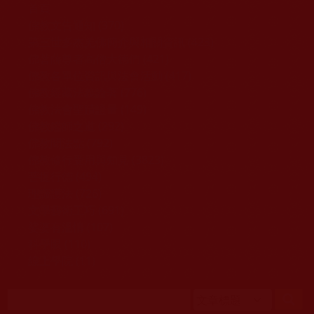
移至主內容
首頁
佛教文告通知 (370)
第三世多杰羌佛簡介與相關資訊 (423)
佛菩薩尊者高僧大德們 (421)
佛教各單位資訊與法會活動 (417)
佛教經藏法義論著 (776)
佛教法會聖蹟證量 (149)
佛教鑑師之道 (292)
佛教聞法點 (792)
佛教修行受用與知見 (3823)
菩提行德 (494)
理諦護法 (726)
文學藝術工巧 (691)
娑婆有溫情 (107)
科學眼 (110)
線上學院 (11)