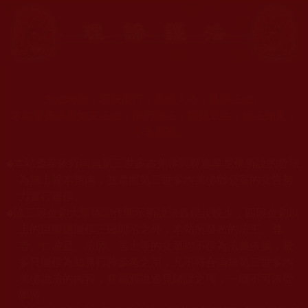
末法時期，邪妖橫行，蠱惑人心，亂我正法。
本站宣揚捍衛如來正法，摧邪顯正，施益眾生，起正知見，
不為魔惑。
◆
本站遵奉依行南無第三世多杰羌佛與釋迦牟尼佛所說的教法
為無上根本指南，並遵照第三世多杰羌佛辦公室的文告努
力實行運作。
◆
除三段金釦大聖德能作開示所說法義錯誤較少，四段金釦以
上的巨聖德能作正確開示之外，本站所發布的法王、尊
者、仁波且、法師、居士等的文章均不作為法義依據，最
多只能作為知見行持參考之用，凡不符合南無第三世多杰
羌佛說法的內容，皆屬邪說邊見錯誤之理，一概不可依從
學習。