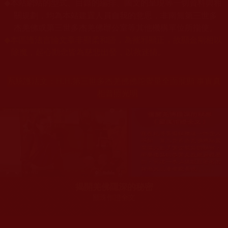
本站網站的型式、目錄的編排、圖文的呈現等一切資料與相
◆
關規劃，均為本站建置人員自我的意思，非南無第三世多
杰羌佛或第三世多杰羌佛辦公室等其他機構單位所指使。
◆
本區護法言論文章非顯柔和語，為摧邪顯正，故顯金剛相以
除魔，起心動念皆為慈悲出發，以救迷情。
系統護法文：
H.H.第三世多杰羌佛佛陀覺量全面展顯 事實真
相普照光明
揭開羌佛隱深的秘密
關珠作證全文
您在這裡