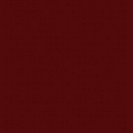
我會是真實的、光明的、無私的，為利益眾生而求
實，我會給薩迦天津法王寄去了這三封信，其中第
三封信是正式通過法院以存證信函的方式寄給了薩
迦天津法王。但是直到今天，對我會的三封信，法
王本人一封都沒有回答我會，而他的弟子卻又在社
會上造謠，違背釋迦牟尼佛的教誡，打妄語、說假
話，他們宣稱：薩迦天津法王說沒有為第三世多杰
羌佛做過認證。其實這件事法王到今天也沒有親自
講過沒有認證過的事，包括我們通過存證信函寄給
法王求證，法王也不回答。我們寫信的目的只有一
個：是無私地確保眾生的利益，為求一個答案，法
王寫信的真與假，讓大眾知道薩迦天津法王是寫過
認證書還是沒有寫過。但是，薩迦天津法王已經於
二〇一二年七月十八日收到法院寄出的存證信函，
這是我們最後的一封信函，可是法王照常不回函。
我們國際佛教僧尼總會光明磊落，毫無私心雜
念，已經做到仁至義盡，如果薩迦天津法王說沒有
寫過，就請法王留在台灣，只要半天的時間，我們
與法王到寺廟共同對等發誓，法王可不要不敢發誓
而自己就離開了，是真是假以公正聖潔來面對諸佛