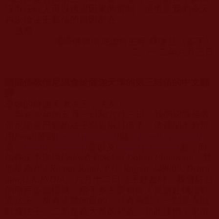
沒有任何人可以逃過因果的審判，這也是我們今天
再次給法王寫信的原因所在。
致禮
國際佛教僧尼總會主席 釋隆慧（簽字）
二〇一二年六月三日
國際佛教僧尼總會給薩迦天津的第三封信的中文翻
譯
尊敬的薩迦天津法王，法安！
早在今年的五月一日和六月三日，我們國際佛教
僧尼總會已經給法王寫過兩封信了，信件副本分別
用
Email
發到
[email protected]
處、
[email protected]
處、
[email protected]
處以及
[email protected]
處，而
信件正本則用
Fedex
寄到
Sakya Dolma Phodrang
，其
地址為
192 Rajpur Road, P.O. Rajpur 248009, Dehra
dun,U.K.INDIA
。六月十二日法王赴台時，我會駐台
的兩百多個機構、兩千多主要負責人員還赴機場歡
迎法王。所有這些的目的，只有兩點：一點是真誠
歡迎法王；二點是為大眾的利益，藉此接機，求得