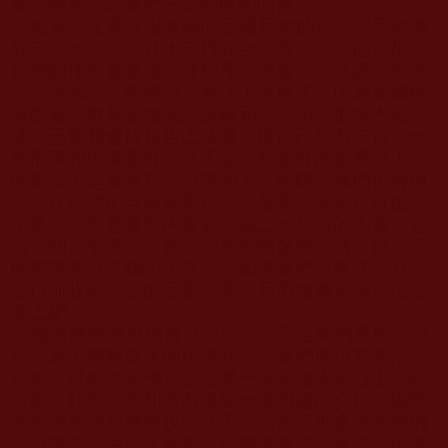
發，都應該給我們一個明確的回覆。
如果法王實在沒有時間回覆我們的信，那我們將
於二〇一二年六月十二日在台北等待法王的到來，
我們的律師會通過法律程序採證後交給法庭，如果
法王說假話，後果就只有法王承擔了。因為達賴喇
嘛西藏宗教基金會惡意誣衊和誹謗第三世多杰羌
佛，已被我會成員告上法庭，目前已經有二百六十
件刑事和民事案件，法王是這些案件的重要證人，
因為法王是直接寫認證書的人。同時，我們也會與
法王在台灣的寺廟裡舉行平等發誓，寺廟可以由法
王選定，但是發誓內容必須如上一封信的內容，必
須公開、平等、真實，全過程錄像並公諸於世，不
敢發誓者就是騙子！並且，如果我們沒有在六月十
二日前收到法王的回覆答案，我們會將這兩封信公
開上網。
國際佛教僧尼總會已經給予法王足夠的尊敬，但
是，為了無數眾生的根本利益，我們必須要將法王
給第三世多杰羌佛寫認證書一事弄個水落石出，給
法庭、社會大眾和所有眾生一個明確的交代
—
我們
國際佛教僧尼總會收到法王寫給第三世多杰羌佛的
認證書是否由法王所為，這裡沒有任何退步，因為