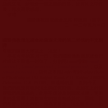
語的立場，給我會一個正確的回答。於百忙之中打
擾，再次表示感謝。
致禮
國際佛教僧尼總會主席 釋隆慧（簽字）
二〇一二年五月一日
國際佛教僧尼總會給薩迦天津的第二封信的中文翻
譯
尊敬的薩迦天津法王，法安！
早在今年的五月一日，我們國際佛教僧尼總會已
經給法王寫過一封信了，分別用
Email
發到
[email pr
otected]
，
[email protected]
，
[email protected]
，以及
[email protected]
，信件正本用
Fedex
寄到
Sakya Dolm
a Phodrang at 192 Rajpur Road, P.O. Rajpur 248009,
Dehradun, U.K. INDIA
。但遺憾的是，直到今天，
我們仍然沒有收到法王的任何回信。正如在上封信
裡我們所說過的，此事不僅涉及到國家法律，更重
要的是世界上無數眾生的慧命都係於此，因此，我
們希望，法王再忙，但為了眾生，法王從
菩提心
出