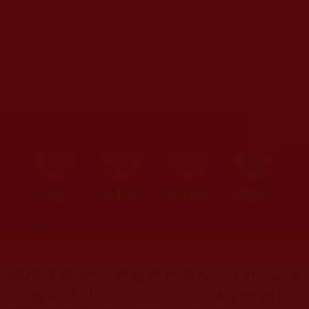
首頁
»
理諦護法
»
邪惡集團擾正法
»
第41任薩迦天津說假
您在這裡
首頁
»
佛教鑑師之道
»
騙子邪師公案
國際佛教僧尼總會為什麼發三封信給
薩迦天津法王？(2012.07.28聯合報)
首頁
圖片區
影視區
檔案區
發文時間：2012年07月28日 星期六
瀏覽次數：99
國際佛教僧尼總會為什麼發三封信給薩
迦天津法王？(2012.07.28聯合報)