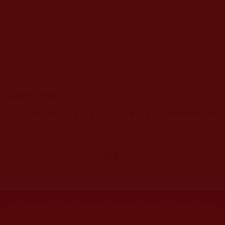
CAPTCHA
該問題用於測試您是否是正常使用者，並防止垃圾郵件自動
提交。
網站文章總數：
7195
網站圖片總數：
17882