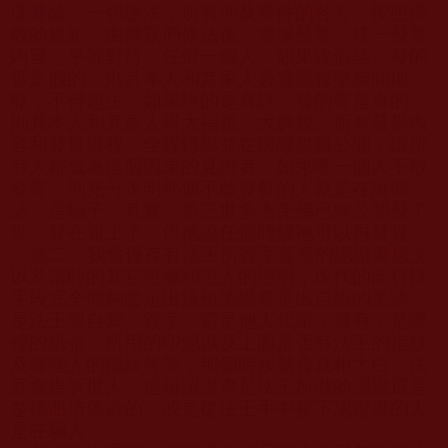
佛菩薩、一切護法，所有涉及事件的各方，按照佛
教的規矩，由僧眾們修法後，當場發誓，統一發誓
內容，平等對待：任何一個人，如果說假話、發的
誓是假的，則其本人和其家人必遭惡報墮無間地
獄，不得超生；如果說的是真話、發的誓是真的，
則其本人和其家人得大福報、大解脫。所有發誓內
容和發誓過程，全程錄影並在國際媒體公開，讓所
有人都成為這個因果的見證者。如果哪一個人不敢
發誓，則充分說明那個不敢發誓的人就是在說假
話、是騙子。其實，第三世多杰羌佛已經公開發了
誓，登在報上了，但祂說任何時候祂可以再發誓。
第二，我會保存有法王所簽字蓋章的認證書原文
以及當時的其它證據和證人的證明，現代的高科技
手段完全能夠鑒定出這份認證書是出自誰的筆跡，
是法王親自寫、簽字，還是他人代筆，還有，是哪
裡的紙張、所用的印泥以及上面是否有法王的指紋
及哪些人的指紋等等，那個時候就會真相大白，法
庭會告訴世人，這份認證書是法王所做的認證還是
楚稱曲培偽造的，或是從法王手中接下認證書的人
是在騙人。