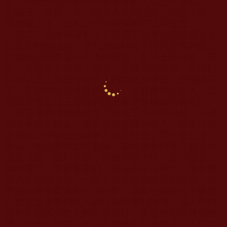
誓，則充分說明那個不敢發誓的人就是在說假話、
是騙子。其實，第三世多杰羌佛已經公開發了誓，
登在報上了，但祂說任何時候祂可以再發誓。
第二，我會保存有法王所簽字蓋章的認證書原文
以及當時的信封，現代的高科技手段完全能夠鑒定
出這份認證書是出自誰的筆跡，是法王親自寫、簽
字，還是他人代筆，還有，是哪裡的紙張、所用的
印泥以及上面是否有法王的指紋及哪些人的指紋等
等，那個時候就會真相大白，法庭會告訴世人，這
份認證書是法王所做的認證還是楚稱曲培偽造的。
國際佛教僧尼總會今天給法王寫信的目的，不是
跟誰爭高低輸贏，更不是威脅哪一個人，而是法庭
必須給法律訴訟的當事人以及社會公眾一個公道，
所以，無論事情如何發展，最終當事的各方都必須
面對法庭、面對事實，真相必須大白，必須接受法
律的審判。而更重要的，在這個末法時代，佛教僧
團內部魚龍混雜、一些人喪失道德倫理的時候，我
們必須將事實真相公諸於世，讓眾生的慧命不致因
少數混進佛教的妖人的行為而遭到摧殘，讓人們的
善根不致因少數人的不淨言行、弄虛作假而遭到毀
壞，因此，敬請法王站在釋迦牟尼佛教誡、不打妄