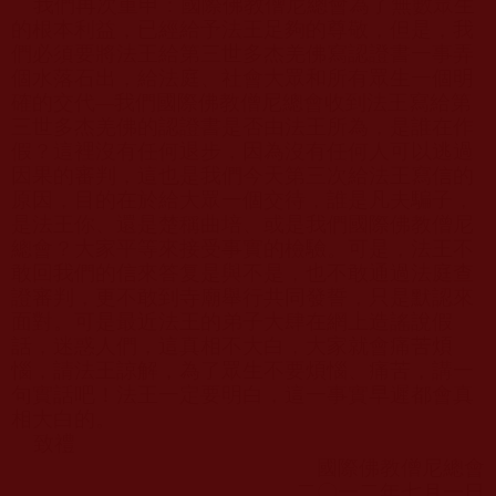
我們再次重申：國際佛教僧尼總會為了無數眾生
的根本利益，已經給予法王足夠的尊敬，但是，我
們必須要將法王給第三世多杰羌佛寫認證書一事弄
個水落石出，給法庭、社會大眾和所有眾生一個明
確的交代
—
我們國際佛教僧尼總會收到法王寫給第
三世多杰羌佛的認證書是否由法王所為，是誰在作
假？這裡沒有任何退步，因為沒有任何人可以逃過
因果的審判，這也是我們今天第三次給法王寫信的
原因，目的在於給大眾一個交待，誰是凡夫騙子，
是法王你、還是楚稱曲培、或是我們國際佛教僧尼
總會？大家平等來接受事實的檢驗。可是，法王不
敢回我們的信來答复是與不是，也不敢通過法庭查
證審判，更不敢到寺廟舉行共同發誓，只是默認來
面對。可是最近法王的弟子大肆在網上造謠說假
話，迷惑人們，這真相不大白，大家就會痛苦煩
惱，請法王諒解，為了眾生不要煩惱、痛苦，講一
句實話吧！法王一定要明白，這一事實早遲都會真
相大白的。
致禮
國際佛教僧尼總會
二〇一二年七月一日