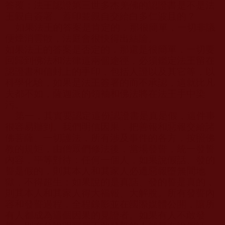
答覆：法王認證第三世多杰羌佛的認證書是不是法
王親自簽署、蓋印並親自交給白多仁波且的？
如果法王的答案是肯定的，那很簡單，一切非議
便煙消雲散，法庭會很快得出結論。
如果法王的答案是否定的，那還是很簡單，一切要
回歸到佛法和法律這兩個途徑，必須鑑定法王留在
認證書和信封上的手印，包括人證以及其它等，以
科學化驗，如果是法王簽署的而不承認，這就比凡
夫都不如，薩迦派的領袖和佛法將在法王手中染
污。
第一，其實要認定這份認證書是真是假，這件事
很容易辦到。我們明信因果，把善報和惡報交給諸
佛菩薩、一切護法，所有涉及事件的各方，按照佛
教的規矩，由僧眾們修法後，當場發誓，統一發誓
內容，平等對待：任何一個人，如果說假話、發的
誓是假的，則其本人和其家人必遭惡報墮無間地
獄，不得超生；如果說的是真話、發的誓是真的，
則其本人和其家人得大福報、大解脫。所有發誓內
容和發誓過程，全程錄影並在國際媒體公開，讓所
有人都成為這個因果的見證者。如果有人不敢發