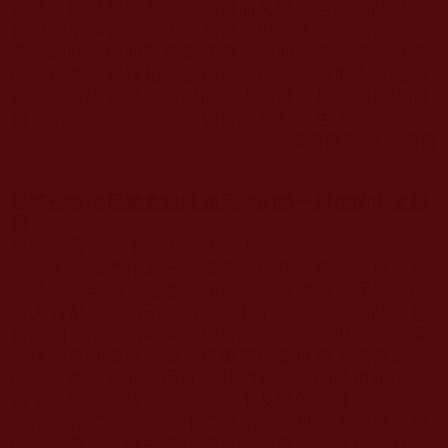
菩薩，如果發生不承認寫過而又離開台灣的狀況，
就說明了事實：法王是為第三世多杰羌佛寫過認證
書，因此不敢面對事實在佛菩薩面前來發誓。發誓
的過程將全程錄相，公佈於全世界，讓世人來鑑別
評判，誰說真話，誰說假話！這發誓是一個原則問
題，不是是非問題，一切皆是為利眾生！
國際佛教僧尼總會
國際佛教僧尼總會給薩迦天津的第一封信的中文翻
譯
尊敬的薩迦天津法王，法安！
今天，我們作為一個國際性的佛教機構，目前有
一萬多個寺廟、協會、聞法中心等機構，我們的所
有人員都是佛弟子，所以，我們知道法王的時間是
寶貴的，法王的時間是用於講經說法。但是，此事
不僅涉及到國家法律，更重要的是世界上無數眾生
的慧命都係於此，因此，我們希望，同時也相信，
為了眾生的緣故，法王能給予及時的回覆。
法王在二〇〇六年十二月給第三世多杰羌佛所寫
的認證書，是經白多仁波且轉給更桑仁卓仁波且，