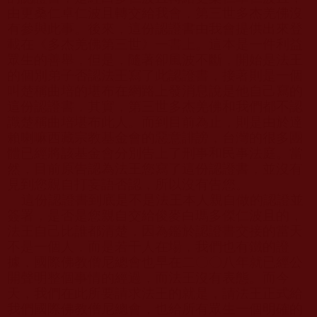
由更桑仁卓仁波且轉交給我會，第三世多杰羌佛沒
有參與此事。後來，這份認證書由我會提供出來登
載在《多杰羌佛第三世》一書上。這本是一件利益
眾生的善舉，但是，隨著卻風波不斷，開始是法王
的個別弟子否認法王寫了此認證書，接著則是一個
叫楚稱曲培的堪布在網路上發消息說是他自己寫的
這份認證書，其實，第三世多杰羌佛和我們都不認
識楚稱曲培堪布此人。而到目前為止，則是由於達
賴喇嘛西藏宗教基金會的惡意誹謗，台灣的很多團
體已經將該基金會分別告上了刑事和民事法庭。當
然，目前原告認為法王您寫了這份認證書，並沒有
見到您親自打妄語否認，所以沒有告您。
這份認證書到底是不是法王本人親自做的認證並
簽署，是否是您親自交給俊麥白瑪多傑仁波且的，
法王自己比誰都清楚，因為鑑於認證書交接的當天
不是一個人，而是若干人在場，我們也有鐵的證
據，國際佛教僧尼總會也早在二〇〇八年就已經公
開聲明整個事情的經過，而法王沒有表態。而今
天，我們在此所要請求法王的就是，請法王正式給
我們國際佛教僧尼總會，也給所有眾生一個明確的