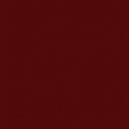
法王講出真話、實話，免除人們正在痛苦煩惱中的
不安。如果法王是聖者，就不會打妄語說假話，若
沒有為第三世多杰羌佛寫過認證書，就會在看到這
些感謝的大幅橫標時，一定公眾說沒有寫過。若寫
過，雖然達賴命令法王不要承認，但至少不會公開
反對，會默認。我們所做的都是希望法王為了不讓
眾生煩惱而說一句實話：法王到底有沒有為第三世
多杰羌佛寫認證書？
但遺憾的是，法王默認了，您的弟子卻照常誹
謗。為此，我們不得不請律師寄上存證信函，因為
正如在五月一日和六月三日的兩封信裡我們所說過
的，此事不僅涉及到國家法律，更重要的是世界上
無數眾生正為此煩惱不已，為了讓眾生不再煩惱，
法王從菩提心出發，都應該有一個明確的答覆。
我們之所以一次、兩次、三次給法王寫信，並不
是要求法王說寫過這封認證書，而是要求法王公開
說一句實話：寫過認證書或沒有寫過認證書，說實
話的目的就是為了讓無數眾生解除煩惱！因為是我
們國際佛教僧尼總會收到的認證書，也收到了從法
王手中親自拿到認證書的當事人的證據和錄影帶，
他是從法王手裡接過認證書的人，他證明是法王作