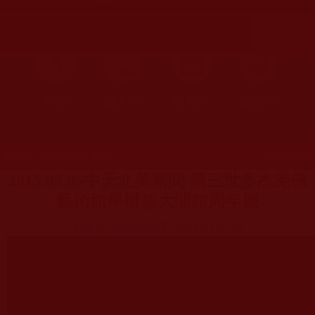
首頁
圖片區
影視區
檔案區
發文時間：2015年07月28日 星期二
瀏覽次數：210
2015.07.05
中天北美新聞 第三世多杰羌佛
藝術館舉辦盛大開館周年慶
https://youtu.be/P3AVLvUe2cs