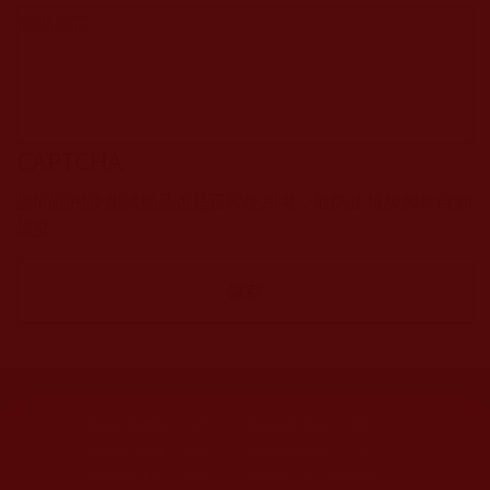
CAPTCHA
該問題用於測試您是否是正常使用者，並防止垃圾郵件自動
提交。
網站文章總數：
7195
網站圖片總數：
17881
網站影視總數：
1657
網站檔案總數：
1118
今日瀏覽人次：
1228
總瀏覽人次：
3096026