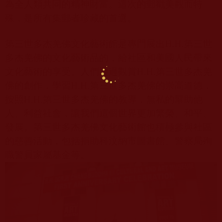
為全人類共同的精神財富。這次的郵戳美觀而特
殊，是所有集郵者珍藏的首選。
第三世多杰羌佛文化藝術館是專門展出
H.H.
第三世
多杰羌佛的文化藝術品的，給社區和美國人民帶來
文化藝術的享受。人們通過觀賞
H.H.
第三世多杰羌
佛的創作，學習
H.H.
第三世多杰羌佛的崇高道德，
按照
H.H.
第三世多杰羌佛的教導，無私的幫助他
人、利益社會，讓我們這個世界更加繁榮、和平、
發展。第三世多杰羌佛文化藝術館也積極參與社區
的慈善活動，包括捐助科汶納市圖書館、警察局殉
職警員家屬基金等。