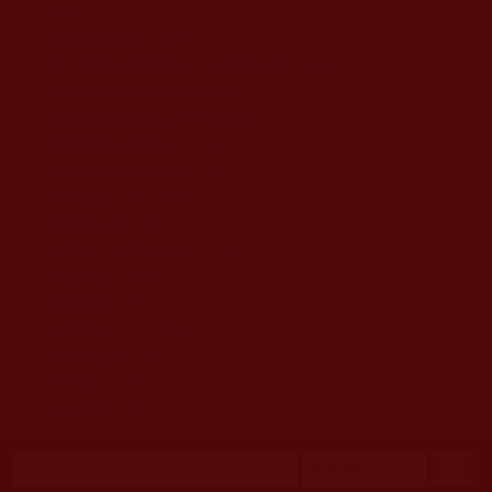
移至主內容
首頁
佛教文告通知 (370)
第三世多杰羌佛簡介與相關資訊 (423)
佛菩薩尊者高僧大德們 (421)
佛教各單位資訊與法會活動 (417)
佛教經藏法義論著 (776)
佛教法會聖蹟證量 (149)
佛教鑑師之道 (292)
佛教聞法點 (792)
佛教修行受用與知見 (3823)
菩提行德 (494)
理諦護法 (726)
文學藝術工巧 (691)
娑婆有溫情 (107)
科學眼 (110)
線上學院 (11)