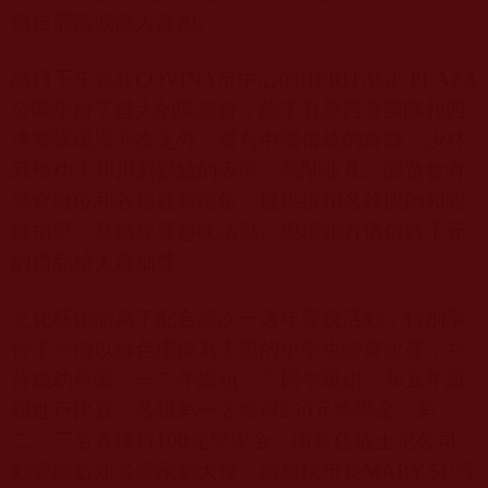
親自蒞臨或派人參加。
該日下午並在
COVINA
市中心的
HERITAGE PLAZA
公園舉辦了盛大的園遊會，除了有墨西哥樂隊和西
洋樂隊現場演奏之外，還有中國傳統的舞獅、少林
武僧功夫和川劇變臉的表演，熱鬧非凡。園遊會有
美食攤位和各種義賣攤位，提供折扣名牌服飾和彩
繪指甲、紮氣球等趣味活動。現場並有價值數千元
的禮品給大眾抽獎。
文化藝術館為了配合這次一週年慶祝活動，特別舉
行了一個以綠色環保為主題的小學生繪畫比賽，共
分成幼稚園、一二年級組、三四年級組、和五年級
組進行比賽。各組第一名獲得
250
元獎學金，第
二、三名各獲得
100
元獎學金，由曾任迪士尼公司
動畫總監知名畫家劉大偉、前核桃市長
MARY SU
等