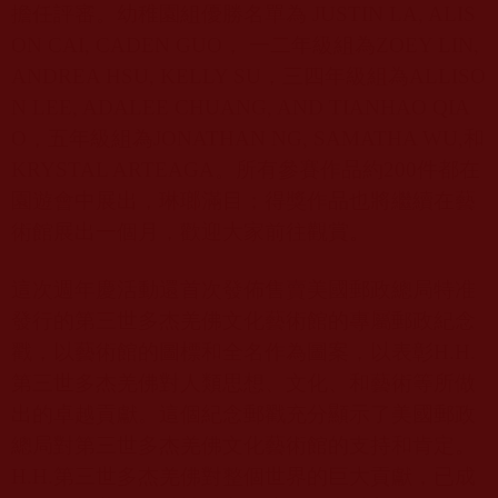
擔任評審。幼稚園組優勝名單為
JUSTIN LA, ALIS
ON CAI, CADEN GUO
， 一二年級組為
ZOEY LIN,
ANDREA HSU, KELLY SU
，三四年級組為
ALLISO
N LEE, ADALEE CHUANG, AND TIANHAO QIA
O
，五年級組為
JONATHAN NG, SAMATHA WU,
和
KRYSTAL ARTEAGA
。所有參賽作品約
200
件都在
園遊會中展出，琳瑯滿目；得獎作品也將繼續在藝
術館展出一個月，歡迎大家前往觀賞。
這次週年慶活動還首次發佈售賣美國郵政總局特准
發行的第三世多杰羌佛文化藝術館的專屬郵政紀念
戳，以藝術館的圖標和全名作為圖案，以表彰
H.H.
第三世多杰羌佛對人類思想、文化、和藝術等所做
出的卓越貢獻。這個紀念郵戳充分顯示了美國郵政
總局對第三世多杰羌佛文化藝術館的支持和肯定。
H.H.
第三世多杰羌佛對整個世界的巨大貢獻，已成