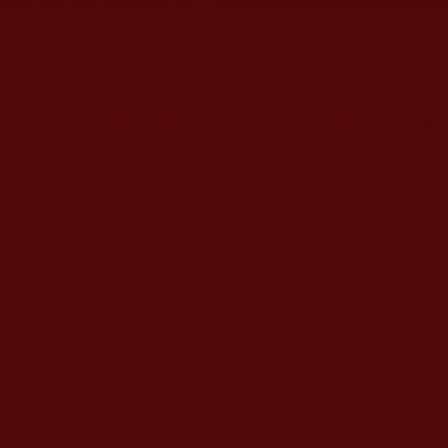
羌佛駐世救迷情，聖德佛子弘正法，行人當依諸教戒，菩提
心行救群情。
◆
本站遵奉依行南無第三世多杰羌佛與釋迦牟尼佛所說的教法
為無上根本指南，並遵照第三世多杰羌佛辦公室的文告努
力實行運作。
◆
除三段金釦大聖德能作開示所說法義錯誤較少，四段金釦以
上的巨聖德能作正確開示之外，本站所發布的法王、尊
者、仁波且、法師、居士等的文章均不作為法義依據，最
多只能作為知見行持參考之用，凡不符合南無第三世多杰
羌佛說法的內容，皆屬邪說邊見錯誤之理，一概不可依從
學習。
本站網站的型式、目錄的編排、圖文的呈現等一切資料與相
◆
關規劃，均為本站建置人員自我的意思，非南無第三世多