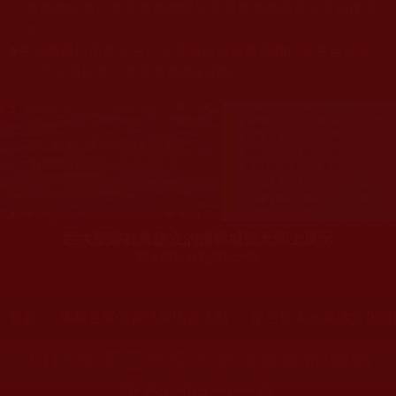
杰羌佛或第三世多杰羌佛辦公室等其他機構單位所指使派
令。
◆
各組織單位所發文告、文章論述與法會活動均表各自立場，
不代表南無第三世多杰羌佛的觀點。
巨大聖跡在將建立的佛教城聖天湖上展示
龍天護法歡慶讚歎之舉
您在這裡
首頁
»
佛教各單位資訊與法會活動
»
第三世多杰羌佛文化藝
2015年第三世多杰羌佛藝術館舉辦
盛大開館周年慶