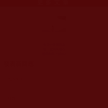
更多文章
生活中會遇到逆
境，您用何種心
態面對呢？(清言)
發表新回應