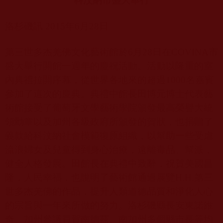
科汶納市盛大舉行
洛杉磯訊
2015
年
6
月
28
日
第三世多杰羌佛文化藝術館於
6
月
28
日在
COVINA
市
盛大舉行開館一週年的慶祝活動。活動以隆重的室
內典禮拉開序幕，從世界各地來的超過
1000
名嘉賓
參加了這次的慶典。典禮中館長田博元博士代表藝
術館接受了葡萄牙文學藝術學院頒發最高榮譽大統
領勳章以及加州各級政府所頒發的賀狀，也捐贈了
義款給科汶納社會模範復原組織，以幫助一些受虐
流浪婦女及兒童得到身心治療，遠離毒品、幫派，
健全人格發展。田館長在典禮中致辭，祝賀美國昌
隆，人民幸福，也說明了藝術館通過展覽
H.H.
第三
世多杰羌佛的作品，提升人類道德品質和淨化人心
的宗旨與一年來所做的努力。洛杉磯縣長安東諾維
奇、加州參議員賀南德茲、南加州多個縣市長等均