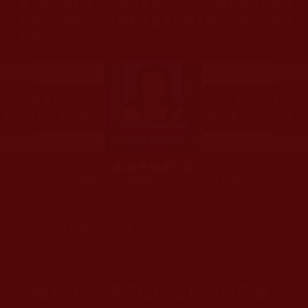
多只能作為知見行持參考之用，凡不符合南無第三世多杰
羌佛說法的內容，皆屬邪說邊見錯誤之理，一概不可依從
學習。
多杰羌佛第三世
古佛降世、五明圓滿，三十大類無人可敵
您在這裡
首頁
»
佛教經藏法義論著
»
佛教理諦論著文集
»
眾生提問
您在這裡
首頁
»
佛教聞法點
»
佛教聞法點運作須知
»
聞法點的成立
關於正法佛堂(2025.09.06更新)