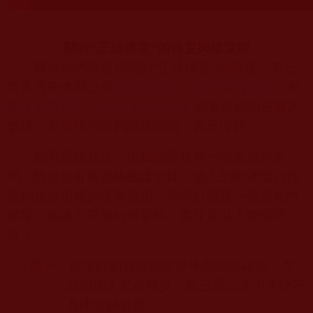
關於“正法佛堂”的佈置與建堂師
關於你們來信所稱的“正法佛堂”的佈置，第三
世多杰羌佛辦公室
第四號公告（2009
年6
月6
日）
和
第十五號公告（2010
年9
月1
日）
都有詳細而正確的
解說，希望你們能夠認真閱讀，真正理解。
如果因緣具足，比如說家裡有一間合適的房
間，附近也有具資格的建堂師，個人的經濟能力也
能夠負擔相應的佛具費用，則可以佈置一個完整的
佛堂。在建立完整的佛堂時，要注意以下幾個問
題：
第一、建堂師的資格由世界佛教總部確定，而
非由個人私自授受，藍三黑三之中大德不
具建堂師資格；