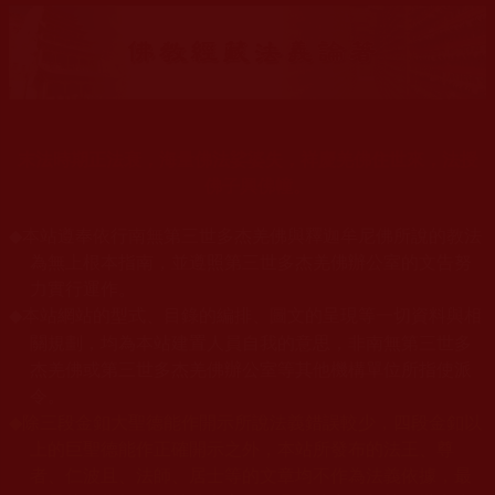
末法時期正法衰，海量佛法娑婆失，祥慶羌佛住世來，法授
佛子興佛幢。
◆
本站遵奉依行南無第三世多杰羌佛與釋迦牟尼佛所說的教法
為無上根本指南，並遵照第三世多杰羌佛辦公室的文告努
力實行運作。
本站網站的型式、目錄的編排、圖文的呈現等一切資料與相
◆
關規劃，均為本站建置人員自我的意思，非南無第三世多
杰羌佛或第三世多杰羌佛辦公室等其他機構單位所指使派
令。
◆
除三段金釦大聖德能作開示所說法義錯誤較少，四段金釦以
上的巨聖德能作正確開示之外，本站所發布的法王、尊
者、仁波且、法師、居士等的文章均不作為法義依據，最