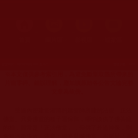
首頁
圖片區
影視區
檔案區
發文時間：2021年09月14日 星期二
瀏覽次數：1216
※本文僅供參考索引用，為避免斷章取義所帶來的
片面零碎、錯誤理解，應加讀原始各公告文論完整
文章為依傍。
受過內密建堂灌頂的建堂師所建的法規「正法
佛堂」只要佛堂的種子還保留，哪怕換供了佛菩薩
的相，照常是「正法佛堂」，但供了外道神像，則
會被污染失效。注意：開光裝臟佛堂，不屬於「正