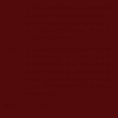
第二、如果某一個建堂師對同一個佛堂要建兩
次，說明第一次建立就是不合教規的，也
就更進一步說明該建堂師不具建堂師資
格。既然該建堂師不具資格，那他的第二
次建立也同樣不合教規；
第三、建堂師建立佛堂的目的是純粹幫助佛教
徒們更好地聞法、修行、修法，這樣建堂
師可以積累功德。如果一個建堂師通過為
他人建立佛堂來賺錢，則該建堂師已經違
犯戒律，其建立的佛堂自然不會得到護法
的加持，世界佛教總部查證後將會取消其
建堂師的資格！
摘錄自：
世界佛教總部諮詢回覆第20250904
號(202
5
年9
月4
日)