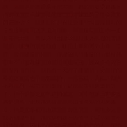
德。無論是聖德還是高僧大德，都必須要受過建堂
內密灌頂接承建堂法的建堂師才建立的了符合法規
的正法佛堂，該建堂師持有接受建堂內密灌頂時的
三色金剛繩和四天王內壇殿，專業建堂師並不一定
是高僧大德，可是必須由建堂師設建才能召供菩薩
聖眾，據我們清楚知道，旺扎上尊和另外上尊、玉
尊，能作建堂師灌頂、傳建堂法給建堂師，但目前
根本不可能為建堂師灌頂傳建堂法，因為沒有內密
壇場灌頂傳法，就算有一天灌了建堂頂，受灌頂的
那位建堂師也不能犯戒的，一當破戒，天龍八部則
不再應召，破戒的建堂師，從此就失掉建堂道力
了，但不影響之前所建的佛堂。而南無第三世多杰
羌佛認為，正規佛堂確實應該由懂法規的人來建
立，但是如果都得由建堂師去建佛堂，而很多人都
找不到建堂師，佛教徒們就不設佛堂了嗎？這並不
利於學佛，因此羌佛認為已經設有佛堂的人，哪怕