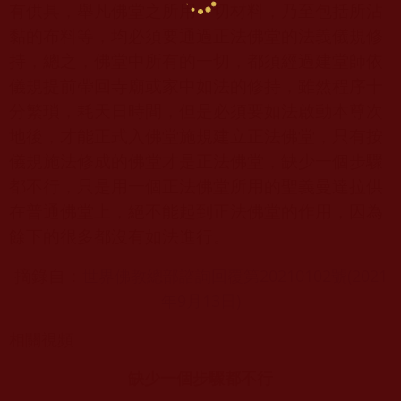
有供具，舉凡佛堂之所用一切材料，乃至包括所沾
黏的布料等，均必須要通過正法佛堂的法義儀規修
持，總之，佛堂中所有的一切，都須經過建堂師依
儀規提前帶回寺廟或家中如法的修持，雖然程序十
分繁瑣，耗天日時間，但是必須要如法啟動本尊次
地後，才能正式入佛堂施規建立正法佛堂，只有按
儀規施法修成的佛堂才是正法佛堂，缺少一個步驟
都不行，只是用一個正法佛堂所用的聖義曼達拉供
在普通佛堂上，絕不能起到正法佛堂的作用，因為
餘下的很多都沒有如法進行。
世界佛教總部諮詢回覆第20210102
號(2021
摘錄自：
年9
月13
日)
相關視頻
缺少一個步驟都不行