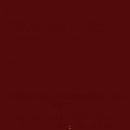
只供阿彌陀佛、觀音菩薩也是很好的，關鍵在於行
善離惡，以做好人為基礎而深入修行，等遇到建堂
師的時候，再請建堂師去重新作法如規改換安置，
這是可以考慮的，南無第三世多杰羌佛明確說了，
祂不傳建堂師灌頂的法，因此想學建堂法的人不要
找羌佛。
摘錄自：
聖德高僧們的重要答覆(2018
年2
月10
日)-
世界佛教總部諮詢中心回覆求證者們的提問
(
第三十
二道答案
)
諮詢關於是否具有正法佛堂的聖義曼達拉，就是正
法佛堂了？
答覆：聖義曼達拉是正法佛堂主要領銜的上供
大器，是絕不可少的，但是八供杯、鈴杵等以及所