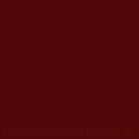
移至主內容
首頁
佛教文告通知 (370)
第三世多杰羌佛簡介與相關資訊 (423)
佛菩薩尊者高僧大德們 (421)
佛教各單位資訊與法會活動 (417)
佛教經藏法義論著 (776)
佛教法會聖蹟證量 (149)
佛教鑑師之道 (292)
佛教聞法點 (792)
佛教修行受用與知見 (3823)
菩提行德 (494)
理諦護法 (726)
文學藝術工巧 (691)
娑婆有溫情 (107)
科學眼 (110)
線上學院 (11)