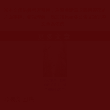
※本文僅供參考索引用，為避免斷章取義所帶來的
片面零碎、錯誤理解，應加讀原始各公告文論完整
文章為依傍。
更多文章
品小故事，找出
自己的農夫、嫩
草和耕牛(若空)
發表新回應