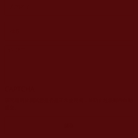
CAPTCHA
該問題用於測試您是否是正常使用者，並防止垃圾郵件自動
提交。