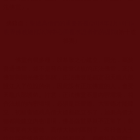
法佛堂」。
摘錄自：
聖德高僧們的重要答覆(2018
年2
月10
日)-
世界佛教總部諮詢中心回覆求證者們的提問
(
第十道
答案
)
佛堂有很多種，以恭敬之心建立、開光，屬於
普通佛堂，並不是符合建堂法規的正法佛堂，正法
佛堂與開光佛堂無關，正法佛堂是鐵定召天龍八部
護法入了位設的供，因此設有正法佛堂的人，會受
天龍八部護佑。注意：正法佛堂不是內密壇場，符
合法規的內密壇場，必須是巨聖德、大聖德才能建
立，初級聖德或高僧大德都建立不了，如果高僧大
德都能建立內密壇場，佛菩薩世界就不正常了，就
不需要有大聖德、高僧大德的區別了，但社會人士
往往誤把修持有道的法師和聖者，都概括為高僧大