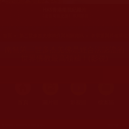
HKS香港衛視紀錄片
《走近南無羌佛》系列節目
您在這裡
首頁
»
第三世多杰羌佛簡介與相關資訊
»
各宗派與其他單位
南無第三世多杰羌佛是經合法認證的
世界佛教最高領袖！(影視)
首頁
圖片區
影視區
檔案區
發文時間：2020年01月20日 星期一
瀏覽次數：572