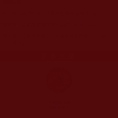
相關文章
真正合法認證的第三世多杰羌佛(各家報章訊息)
南無第三世多杰羌佛獲得的認證、附議、恭賀
南無第三世多杰羌佛是世界佛教最高領袖不是自封
的！(影視)
更多文章
“五濁惡世”具體
有哪“五濁”？