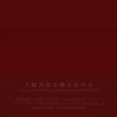
網站文章總數：
7195
網站圖片總數：
17882
網站影視總數：
1658
網站檔案總數：
1118
今日瀏覽人次：
1257
總瀏覽人次：
3093988
今日瀏覽文章數：
978
總瀏覽文章數：
2355166
今日瀏覽影視數：
101
總瀏覽影視數：
91007
FB粉絲專頁
|
FB社團
|
YOUTUBE
|
[email protected]
| +886-37-
326323 | 36050 中華民國苗栗縣苗栗市維新里僑育街26巷8號(
地圖
) |
護
持協助本站功德錄
|
全球各聞法機構資料表
如果本站的資訊侵犯到您的權益，請來信告知，謝謝您！