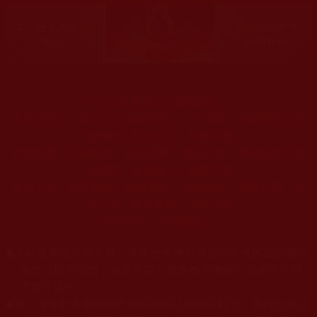
大日如來尊勝法王賦授記曰：
多杰羌佛，三世來到。維摩尊聖，二下雲霄。法藏通達，四
智圓妙。眾生怙主，無師可教。
神玄雕寶，奇端絕妙。能取霧氣，雕品定持。展顯證量，高
峰絕技。當世諸人，無聖可複。
若仿不異，我言欺世。維摩雲高，金剛總持。佛降甘露，眾
見空施。最益有情，古佛悲智。
今說示言，以證授記。
◆
本站遵奉依行南無第三世多杰羌佛與釋迦牟尼佛所說的教法
為無上根本指南，並遵照第三世多杰羌佛辦公室的文告努
力實行運作。
◆
除三段金釦大聖德能作開示所說法義錯誤較少，四段金釦以