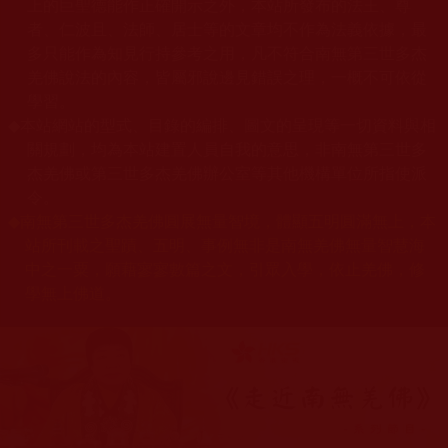
上的巨聖德能作正確開示之外，本站所發布的法王、尊
者、仁波且、法師、居士等的文章均不作為法義依據，最
多只能作為知見行持參考之用，凡不符合南無第三世多杰
羌佛說法的內容，皆屬邪說邊見錯誤之理，一概不可依從
學習。
◆
本站網站的型式、目錄的編排、圖文的呈現等一切資料與相
關規劃，均為本站建置人員自我的意思，非南無第三世多
杰羌佛或第三世多杰羌佛辦公室等其他機構單位所指使派
令。
◆
南無第三世多杰羌佛圓展無量智境，體顯五明圓滿無上，本
站所刊載之聖蹟、五明、事例無非是南無羌佛無量智慧海
中之一粟，願藉寥寥數篇之文，引眾入學，依止羌佛，修
學無上佛道。