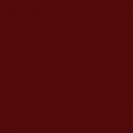
發表新回應
CAPTCHA
該問題用於測試您是否是正常使用者，並防止垃圾郵件自動
提交。