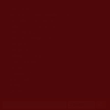
移至主內容
首頁
佛教文告通知 (370)
第三世多杰羌佛簡介與相關資訊 (423)
佛菩薩尊者高僧大德們 (421)
佛教各單位資訊與法會活動 (417)
佛教經藏法義論著 (776)
佛教法會聖蹟證量 (149)
佛教鑑師之道 (292)
佛教聞法點 (792)
佛教修行受用與知見 (3823)
菩提行德 (494)
理諦護法 (726)
文學藝術工巧 (691)
娑婆有溫情 (107)
科學眼 (110)
線上學院 (11)