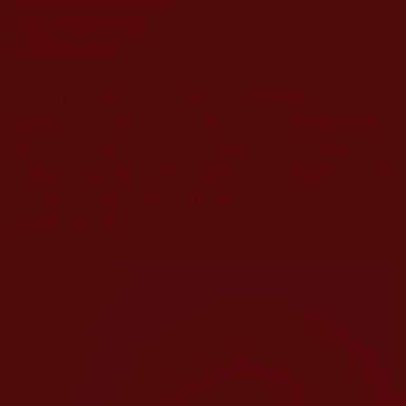
頂禮十方諸佛菩薩！
頂禮護法神聖！
2012
年
8
月
17
日
是新疆離休幹部高智老先生火
化的日子。一早天剛亮，迎著朝霞，初升的太陽格
外的明亮。
6:40
左右，助念的師兄師姐，就站在停
放高智老先生遺體的荷花廳樓門外。迎著東方日出
驚喜讚歎。有的人還頻頻用手機對著天空拍照，大
家都被日出的殊勝景象打動