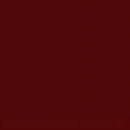
移至主內容
首頁
佛教文告通知 (370)
第三世多杰羌佛簡介與相關資訊 (423)
佛菩薩尊者高僧大德們 (421)
佛教各單位資訊與法會活動 (417)
佛教經藏法義論著 (776)
佛教法會聖蹟證量 (149)
佛教鑑師之道 (292)
佛教聞法點 (792)
佛教修行受用與知見 (3823)
菩提行德 (494)
理諦護法 (726)
文學藝術工巧 (691)
娑婆有溫情 (107)
科學眼 (110)
線上學院 (11)