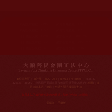
網站文章總數：
7195
網站圖片總數：
17881
網站影視總數：
1657
網站檔案總數：
1118
今日瀏覽人次：
1228
總瀏覽人次：
3096026
今日瀏覽文章數：
971
總瀏覽文章數：
2356827
今日瀏覽影視數：
48
總瀏覽影視數：
91029
FB粉絲專頁
|
FB社團
|
YOUTUBE
|
[email protected]
| +886-37-
326323 | 36050 中華民國苗栗縣苗栗市維新里僑育街26巷8號(
地圖
) |
護
持協助本站功德錄
|
全球各聞法機構資料表
如果本站的資訊侵犯到您的權益，請來信告知，謝謝您！
電腦版
|
手機版