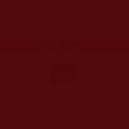
年
8
月
24
日
轉載自：
http://blog.sina.com.cn/s/blog_8f6872f90101
575r.html
更多文章
H.H.第三世多杰
羌佛韻雕作品：
群山中的綠色池
塘
發表新回應