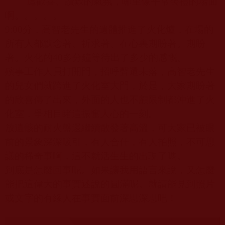
這歡喜、讚歎的氣氛，哪里像平常喪禮的場面
啊。。。。。
9:00
分，高智老先生的遺體推進了火化爐，在場的
所有人都默念著、祈求著、在心裏期盼著。期盼
著。火化的
40
多分鐘等待出了多少的感慨。
殯事工作人員打開門，招呼聲還未落，高智老先生
的兒女們就跨進了火化室大門，於是，大家期盼著
的欣喜傳了出來，外面的人也不顧限制都沖進了火
化室，爭相目睹這振奮人心的一刻。
放遺骸的耐火盤還繼續散發著高溫，可大家已被眼
前的景象深深吸引，有人合什，有人拍照，不可思
議的稀奇事啊，這不就活生生的出現了嗎。
到底是怎麼回事呢。如果讓我用語言來說，又怎麼
能把這偉大的事實述說的圓滿呢。就請能見到照片
或文字的有緣人在事實面前深思深思吧！