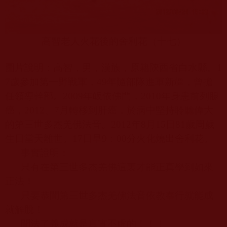
高智老人火花後的舍利花（十七）
圖片說明：高智，男，漢族，原籍陝西省白水縣。
1
7
歲參加第一野戰軍，
49
年隨部隊進軍新疆，曾擔
任領導幹部。
2009
年皈依佛門，
2010
年身患前列腺
癌，
2012
、
7
月轉移到肝癌，於病中堅持聆聽偉大
的第三世多杰羌佛法音。
2012
年
8
月
15
日
81
歲周歲
生日當天離世。
17
日早
9
：
00
分火化燒出舍利花。
事實證明：
只有在第三世多杰羌佛這裏才能正真學到如來
正法！
只要恭聞第三世多杰羌佛法音依教奉行就能成
就解脫！
聞法了義成就是真實不虛的！！！