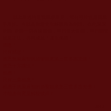
以上所述均是我親眼所見，部分照片也是我親
手所拍。今以
高智老
先生解脫路為例證。在此深深
祈願
:
祈願一切有緣善信，早日發大誓願，早日聞受
如來正法，共同成就！蓮生佛國！
感恩！
只有感恩！
感恩無漏遍智的頂聖如來第三世多杰羌佛！
感恩十方護法！
相應！
只有三業相應！
相應于無漏遍智的頂聖如來第三世多杰羌佛！
才能走向究竟解脫彼岸！
2012