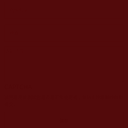
CAPTCHA
該問題用於測試您是否是正常使用者，並防止垃圾郵件自動
提交。