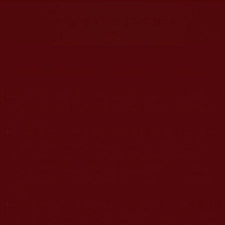
大量佛弟子恭聞羌佛法音，修學如來正法，而獲諸受用。
◆
本站遵奉依行南無第三世多杰羌佛與釋迦牟尼佛所說的教法
為無上根本指南，並遵照第三世多杰羌佛辦公室的文告努
力實行運作。
◆
除三段金釦大聖德能作開示所說法義錯誤較少，四段金釦以
上的巨聖德能作正確開示之外，本站所發布的法王、尊
者、仁波且、法師、居士等的文章均不作為法義依據，最
多只能作為知見行持參考之用，凡不符合南無第三世多杰
羌佛說法的內容，皆屬邪說邊見錯誤之理，一概不可依從
學習。
◆
本站網站的型式、目錄的編排、圖文的呈現等一切資料與相
關規劃，均為本站建置人員自我的意思，非南無第三世多