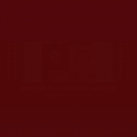
杰羌佛或第三世多杰羌佛辦公室等其他機構單位所指使派
令。
◆
本區大量轉載諸佛弟子修學如來正法的受用文章，其內容可
能有若干錯誤，故只能作為參考交流、薰陶鼓勵之用，不
為正見法理依據。
聖僧寂後肉身大神變 開創佛史圓寂新篇章
印證解脫法源就在羌佛處
您在這裡
首頁
»
佛教修行受用與知見
»
成就解脫往升受用
»
佛弟子
八十老翁火化顯稀奇 解脫輪回蓮登