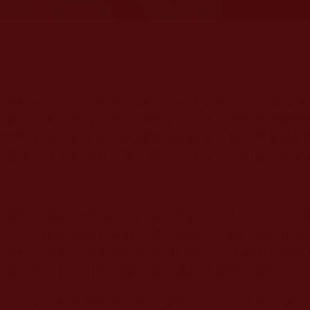
因緣起於，
29
次治療後，我淋巴癌復發後第一次殲滅化
謀面，因為去我母親的店裡與母親結識，她知道我的病
經時寫了迴向單祈福，媽媽拍照給我看，我心想我真的
裡還掛念著我幫著我，我出院一定要好好感謝這位育如
院期間，親眼目睹兩位癌症病友進
ICU
後就往生了，看
比害怕。出院時因為化療反應太嚴重了，我回到家後躺
救命都沒力氣，家人在我房間門口我無法呼喊叫他們幫
了連坐起來都沒力氣，狀況遭到連媽媽都覺得我快不行
的
佛教
徒，她見我病情如此不樂觀，只好一直告訴我，