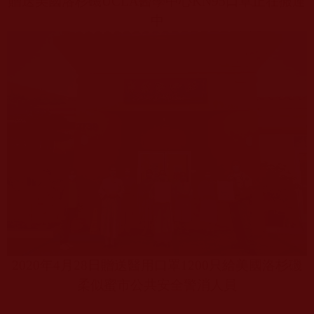
贈送美國洛杉磯
UCLA
醫學中心
KN95
口罩正在搬運
中
2020
年
4
月
28
日贈送醫用口罩
1200
只給美國洛杉磯
柔似蜜市公共安全警消人員