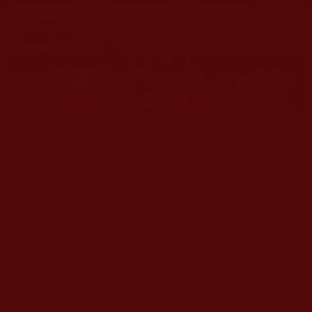
菩提道上，佛事為重，利他修行，功德增上。
◆
本站遵奉依行南無第三世多杰羌佛與釋迦牟尼佛所說的教法
為無上根本指南，並遵照第三世多杰羌佛辦公室的文告努
力實行運作。
◆
除三段金釦大聖德能作開示所說法義錯誤較少，四段金釦以
上的巨聖德能作正確開示之外，本站所發布的法王、尊
者、仁波且、法師、居士等的文章均不作為法義依據，最
多只能作為知見行持參考之用，凡不符合南無第三世多杰
羌佛說法的內容，皆屬邪說邊見錯誤之理，一概不可依從