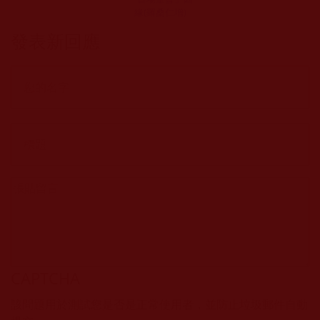
緣(羅桑仁增)
發表新回應
CAPTCHA
該問題用於測試您是否是正常使用者，並防止垃圾郵件自動