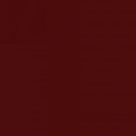
菩提心、慈悲行 (20)
修好口業 (32)
放下我執、我見、三毒、所知障、煩惱障 (186
放下惡習、貪著、世法外緣、自私利益與學佛福報
磨練、努力、忍耐、堅持 (48)
關於供養、護
因緣、因果、輪迴與轉換 (140)
孝道與親情大
Such Graceful
，
Spotless
，
Shining Jade
！
《閃亮的玉石如此優雅無暇》
教兒育養正知見 (52)
結下善緣 (29)
如何
以佛法處世 (13)
《世法哲言》與生活 (4)
別具一格的韻雕藝術，
帶我們攜手進入一個金色寶藏。
利益亡者 (27)
戒殺護生知見與實踐 (263)
璀璨的玉石金光閃閃，
邪師騙子們的啟示 (17)
經歷騙子邪師的分享 
明暗相間，自然銜接。
“精”、“奇”、“巧”特色鮮明，
各類正行知見 (184)
精美的玉石自然真實的呈現，
修行禮讚 (78)
感受著大自然的美妙與神奇。
（以上描述僅代表藝術寰宇觀點）
讚佛文 (18)
讚師文 (18)
禮讚道場、行人 