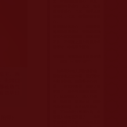
支，自他輕重菩提心；四支，
功德回向菩提心；五支，無畏
護法菩提心；六支，強導正修
菩提心；七支，捨我助他菩提
心。
無畏護法菩提心：一切妖孽惡
魔施以破壞佛法，導致破戒殘
害眾生讓其痛苦時，我將持以
正見，不懼魔之惡力而挺身保
護佛法，維護眾生慧命。
恭錄自：南無第三世多杰羌佛
說法《
什麼叫修行
》
…如果看到他人讚歎佛菩薩、
禮敬供養正法寺廟，我們要心
生歡喜助益。但最要小心的
是，一當失掉無畏，就犯了根
本戒了，就不可能解脫成就
了。比如有妖人、壞人打佛
像、燒經書，破壞正法、誹謗
污染佛菩薩，你不站出來維
護，不站出來打擊壞行為，你
眾拍得）
這個人就徹底完蛋了，一萬輩
子也成就不了的，只有在三惡