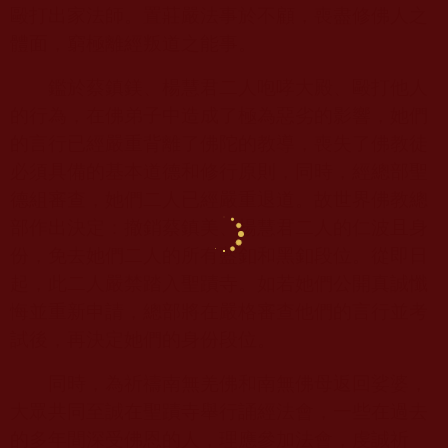
毆打出家法師。置莊嚴法事於不顧，喪盡修佛人之
體面，窮極離經叛道之能事。
鑑於蔡鎮鎂、楊慧君二人咆哮大殿、毆打他人
的行為，在佛弟子中造成了極為惡劣的影響，她們
的言行已經嚴重背離了佛陀的教導，喪失了佛教徒
必須具備的基本道德和修行原則，同時，經總部聖
德組審查，她們二人已經嚴重退道。故世界佛教總
部作出決定：撤銷蔡鎮美、楊慧君二人的仁波且身
份，免去她們二人的所有藍釦和黑釦段位。從即日
起，此二人嚴禁踏入聖蹟寺。如若她們公開真誠懺
悔並重新申請，總部將在嚴格審查他們的言行並考
試後，再決定她們的身份段位。
同時，為祈禱南無羌佛和南無佛母返回娑婆，
大眾共同至誠在聖蹟寺舉行誦經法會，一些在過去
的多年間深受佛恩的人，理應參加法會，虔誠祈