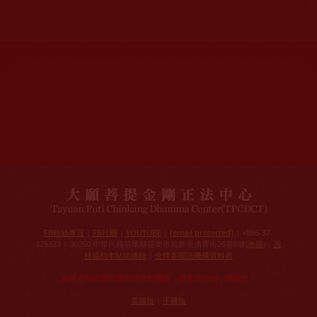
網站文章總數：
7194
網站圖片總數：
17881
網站影視總數：
1658
網站檔案總數：
1118
今日瀏覽人次：
718
總瀏覽人次：
3091298
今日瀏覽文章數：
544
總瀏覽文章數：
2353046
今日瀏覽影視數：
25
總瀏覽影視數：
90839
FB粉絲專頁
|
FB社團
|
YOUTUBE
|
[email protected]
| +886-37-
326323 | 36050 中華民國苗栗縣苗栗市維新里僑育街26巷8號(
地圖
) |
護
持協助本站功德錄
|
全球各聞法機構資料表
如果本站的資訊侵犯到您的權益，請來信告知，謝謝您！
電腦版
|
手機版