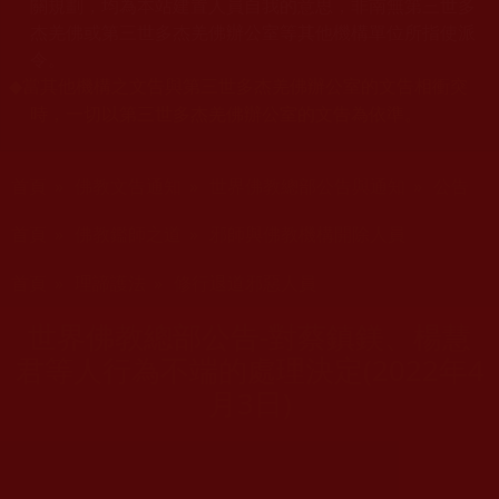
關規劃，均為本站建置人員自我的意思，非南無第三世多
杰羌佛或第三世多杰羌佛辦公室等其他機構單位所指使派
令。
當其他機構之文告與第三世多杰羌佛辦公室的文告相衝突
◆
時，一切以第三世多杰羌佛辦公室的文告為依準。
您在這裡
首頁
»
佛教文告通知
»
世界佛教總部公告與通知
»
公告
您在這裡
首頁
»
佛教鑑師之道
»
邪師與佛教機構開除人員
您在這裡
首頁
»
理諦護法
»
修行退道邪惡人員
世界佛教總部公告-對蔡鎮鎂、楊慧
君等人行為不端的處理決定(2022年4
月3日)