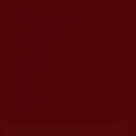
移至主內容
首頁
佛教文告通知 (370)
第三世多杰羌佛簡介與相關資訊 (423)
佛菩薩尊者高僧大德們 (421)
佛教各單位資訊與法會活動 (417)
佛教經藏法義論著 (776)
佛教法會聖蹟證量 (149)
佛教鑑師之道 (292)
佛教聞法點 (792)
佛教修行受用與知見 (3823)
菩提行德 (494)
理諦護法 (726)
文學藝術工巧 (691)
娑婆有溫情 (107)
科學眼 (110)
線上學院 (11)