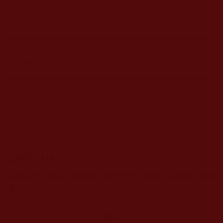
CAPTCHA
該問題用於測試您是否是正常使用者，並防止垃圾郵件自動
提交。