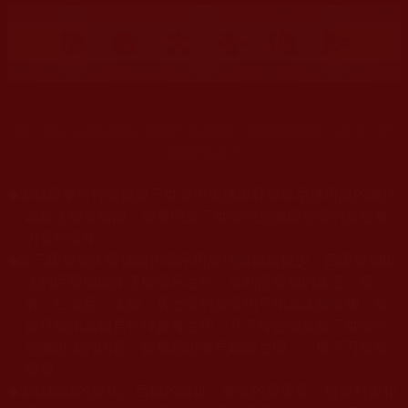
第三世多杰羌佛辦公室的文告是最正確而無誤的，佛弟子們
應遵奉依行。
◆
本站遵奉依行南無第三世多杰羌佛與釋迦牟尼佛所說的教法
為無上根本指南，並遵照第三世多杰羌佛辦公室的文告努
力實行運作。
◆
除三段金釦大聖德能作開示所說法義錯誤較少，四段金釦以
上的巨聖德能作正確開示之外，本站所發布的法王、尊
者、仁波且、法師、居士等的文章均不作為法義依據，最
多只能作為知見行持參考之用，凡不符合南無第三世多杰
羌佛說法的內容，皆屬邪說邊見錯誤之理，一概不可依從
學習。
◆
本站網站的型式、目錄的編排、圖文的呈現等一切資料與相