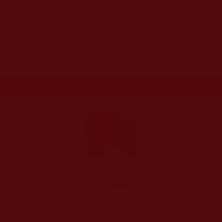
後續資訊
聖蹟寺為蔡鎮鎂舉行懺悔儀式
更多文章
H.H.第三世多杰
羌佛中國畫作
品：小熊猫
發表新回應