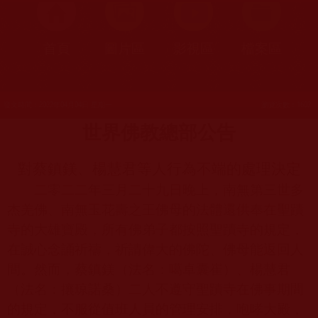
首頁
圖片區
影視區
檔案區
發文時間：2022年04月04日 星期一
瀏覽次數：1602
世界佛教總部公告
對蔡鎮鎂、楊慧君等人行為不端的處理決定
二零二二年三月二十九日晚上，南無第三世多
杰羌佛、南無玉花壽之王佛母的法體還供奉在聖蹟
寺的大雄寶殿，所有佛弟子都按照聖蹟寺的規定，
在誠心念誦祈禱，祈請偉大的佛陀、佛母能返回人
間。然而，蔡鎮鎂（法名：噶卓囊崔）、楊慧君
（法名：攘琼諾桑）二人不遵守聖蹟寺在佛事期間
的規定，不服從值班人員的管理安排，咆哮大殿，