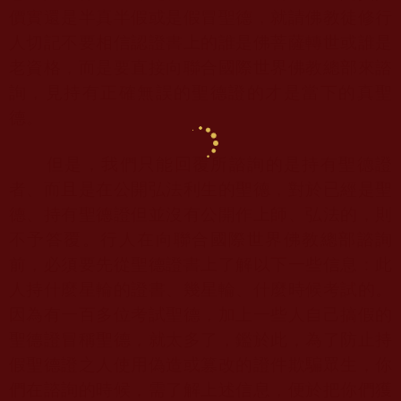
價實還是半真半假或是假冒聖德，就請佛教徒修行
人切記不要相信認證書上的誰是佛菩薩轉世或誰是
老資格，而是要直接向聯合國際世界佛教總部來諮
詢，見持有正確無誤的聖德證的才是當下的真聖
德。
但是，我們只能回覆所諮詢的是持有聖德證
者、而且是在公開弘法利生的聖德，對於已經是聖
德、持有聖德證但並沒有公開作上師、弘法的，則
不予答覆。行人在向聯合國際世界佛教總部諮詢
前，必須要先從聖德證書上了解以下一些信息：此
人持什麼星輪的證書、幾星輪、什麼時候考試的。
因為有一百多位考試聖德，加上一些人自己搞假的
聖德證冒稱聖德，就太多了，鑑於此，為了防止持
假聖德證之人使用偽造或篡改的證件欺騙眾生，你
們在諮詢的時候，需了解上述信息，便於把你們獲