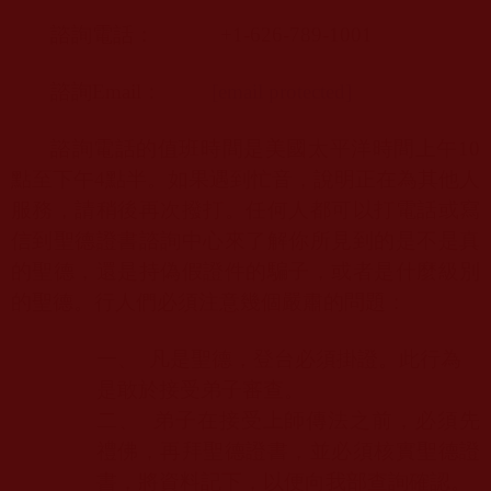
諮詢電話：
+1-626-789-1001
諮詢
Email
：
[email protected]
諮詢電話的值班時間是美國太平洋時間上午
10
點至下午
4
點半。如果遇到忙音，說明正在為其他人
服務，請稍後再次撥打。任何人都可以打電話或寫
信到聖德證書諮詢中心來了解你所見到的是不是真
的聖德，還是持偽假證件的騙子，或者是什麼級別
的聖德。行人們必須注意幾個嚴肅的問題：
一、
凡是聖德，登台必須掛證。此行為
是敢於接受弟子審查。
二、
弟子在接受上師傳法之前，必須先
禮佛，再拜聖德證書，並必須核實聖德證
書，將資料記下，以便向我部查詢確認。