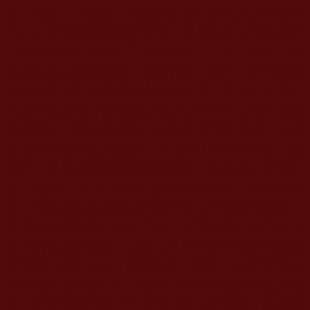
者、法王、大活佛、大法師之類，必須對之打上問
號，不管他給個什麼理由先，畢竟沒有三師七證或
七師十證為他考試發下重誓擔保。因為現在整個佛
教界以凡充聖的亂象，使得凡夫、騙子、外行都紛
紛出來冒稱自己是聖者大菩薩再來，或以自己是如
何如何老資格，但實際上這些人中百分之九十九都
是假聖人，騙人說假話，或者拉大旗做虎皮，這就
是當今社會宗教的亂象。正如
H.H.
第三世多杰羌佛
所說，只是從聖德範圍內來定數，也無非只有百分
之三是真，百分之九十七都是假聖者，善良的行
人，你難道就真的碰到了那百分之三的真聖德嗎？
就算是真的聖德，大不了是一個阿羅漢，就算已經
得到阿羅漢的境界，如果落入
H.H.
第三世多杰羌佛
所說的
128
條知見，也會退道。因此，為了讓行人
們不致上當受騙，特別提供給大家來諮詢聖德的信
息，如果你要百分之百確準所依止的聖德，是貨真