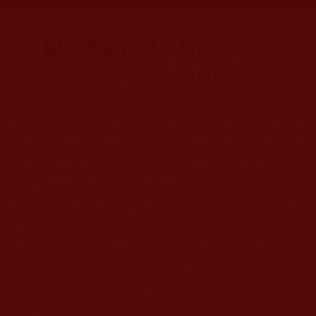
發文時間：2014年01月05日 星期日
瀏覽次數：206
聯合國際世界佛教總部公告
(
公告字第
20140101)
在當今整個佛教界中，被認證並持有認證書的
尊者、法王、大活佛中，可以說很難有真正的聖
者，相反，大部分是騙子、邪師、凡夫充當的聖者
並持上認證書的
!!!
而且這些人持有的認證轉世身份
不是某大尊者，就是某大法王，甚至某大菩薩轉
世。當我們冷靜下來一想，結果他們五明一明都不
具，更談不上精通，經藏說菩薩在五明中得，這麼
差的素質，為什麼他們竟然認證成了大尊者、大法
王、大菩薩的轉世？當我們深入他們的動機目的仔
細尋究，不難發現都是一些假貨，他們都有一個迴
避不了的共同特徵，那就是利用各種方式拿他人的