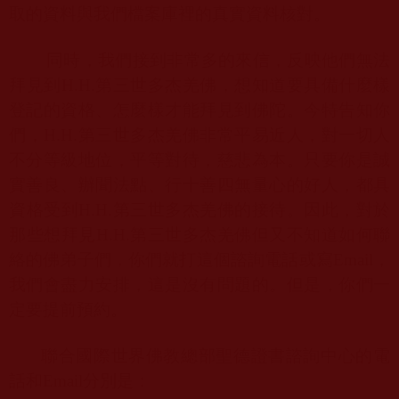
取的資料與我們檔案庫裡的真實資料核對。
同時，我們接到非常多的來信，反映他們無法
拜見到
H.H.
第三世多杰羌佛，想知道要具備什麼樣
登記的資格、怎麼樣才能拜見到佛陀。今特告知你
們，
H.H.
第三世多杰羌佛非常平易近人，對一切人
不分等級地位，平等對待，慈悲為本。只要你是誠
實善良、辦聞法點、行十善四無量心的好人，都具
資格受到
H.H.
第三世多杰羌佛的接待。因此，對於
那些想拜見
H.H.
第三世多杰羌佛但又不知道如何聯
絡的佛弟子們，你們就打這個諮詢電話或寫
Email
，
我們會盡力安排，這是沒有問題的。但是，你們一
定要提前預約。
聯合國際世界佛教總部聖德證書諮詢中心的電
話和
Email
分別是：