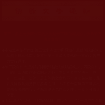
第三世多杰羌佛辦公室的文告是最正確而無誤的，佛弟子們
應遵奉依行。
◆
本站遵奉依行南無第三世多杰羌佛與釋迦牟尼佛所說的教法
為無上根本指南，並遵照第三世多杰羌佛辦公室的文告努
力實行運作。
◆
除三段金釦大聖德能作開示所說法義錯誤較少，四段金釦以
上的巨聖德能作正確開示之外，本站所發布的法王、尊
者、仁波且、法師、居士等的文章均不作為法義依據，最
多只能作為知見行持參考之用，凡不符合南無第三世多杰
羌佛說法的內容，皆屬邪說邊見錯誤之理，一概不可依從
學習。
◆
本站網站的型式、目錄的編排、圖文的呈現等一切資料與相