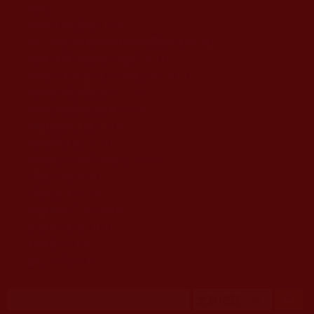
移至主內容
首頁
佛教文告通知 (370)
第三世多杰羌佛簡介與相關資訊 (423)
佛菩薩尊者高僧大德們 (421)
佛教各單位資訊與法會活動 (417)
佛教經藏法義論著 (776)
佛教法會聖蹟證量 (149)
佛教鑑師之道 (292)
佛教聞法點 (792)
佛教修行受用與知見 (3823)
菩提行德 (494)
理諦護法 (726)
文學藝術工巧 (691)
娑婆有溫情 (107)
科學眼 (110)
線上學院 (11)