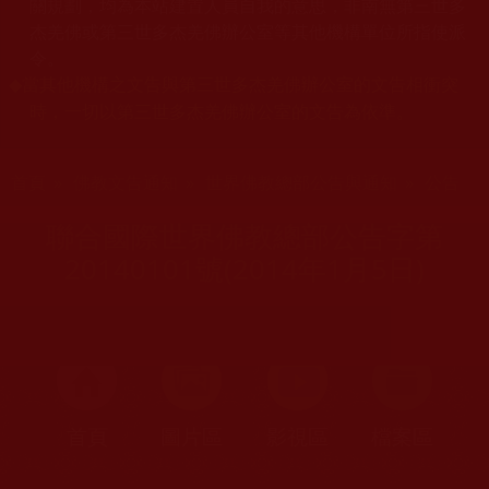
關規劃，均為本站建置人員自我的意思，非南無第三世多
杰羌佛或第三世多杰羌佛辦公室等其他機構單位所指使派
令。
當其他機構之文告與第三世多杰羌佛辦公室的文告相衝突
◆
時，一切以第三世多杰羌佛辦公室的文告為依準。
您在這裡
首頁
»
佛教文告通知
»
世界佛教總部公告與通知
»
公告
聯合國際世界佛教總部公告字第
20140101號(2014年1月5日)
首頁
圖片區
影視區
檔案區