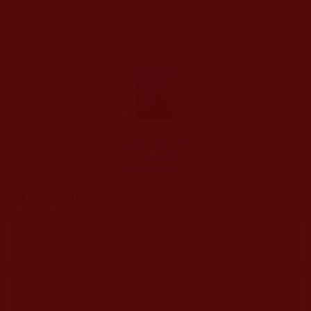
更多文章
組織、學者、專
家、名人們對
H.H.第三世多杰
羌佛的推崇與讚
發表新回應
譽