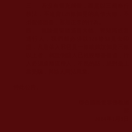
三、
若沒有冒充稱聖，而是以三藏奉行
教法，不違背
128
條知見的高僧大德，不
掛聖德證書，那是正常的行為。
四、
無論是聖德還是大德、善知識或普
通行人，我們都必須以
128
條知見去印
證，凡是落入邪惡見一條或錯誤知見三條
以上者，就證明該人已經脫離菩提道，行
人必須遠離這種人，不然的話，絕對是上
當受騙，與該人同沾黑業。
特此公告。
聯合國際世界佛教總
部
2014
年
1
月
5
日