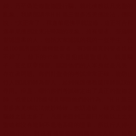
錢，乃至偽造假聖德證行騙。就此佛教以凡充聖的
亂象，我總部請示
H.H.
第三世多杰羌佛說法，佛陀
說：“太正常了，釋迦牟尼佛早就說過，這正符合釋
迦牟尼佛所說末法時期的現象，持有聖者、菩薩轉
世認證書的人，包括大家認識的我的一些學生，僅
就
100
個所謂高層轉世聖者，有
3
個是真的聖者也就
不錯了，餘下的
97
個不是犯戒退聖還凡，就是騙
子，甚至妖孽稱聖。認證他們的人本身就是凡夫，
存在著問題。你們對聖者的考試非常正確，能防止
行人誤認邪師為聖人，起到保護佛教徒擇師無誤的
作用。但是，哪怕你們考試確定出了真正的聖德之
師，也要以
128
條知見印證他們的行為。”
H.H.
第三
世多杰羌佛說法微妙精確，數語道破，確實是假聖
騙錢之徒太多了，凡是未證到二星日月輪以上之大
聖德都沒有達到不退地菩薩的證量，所以行人得小
心加小心，對沒有持聖德證的轉世大人物，如尊