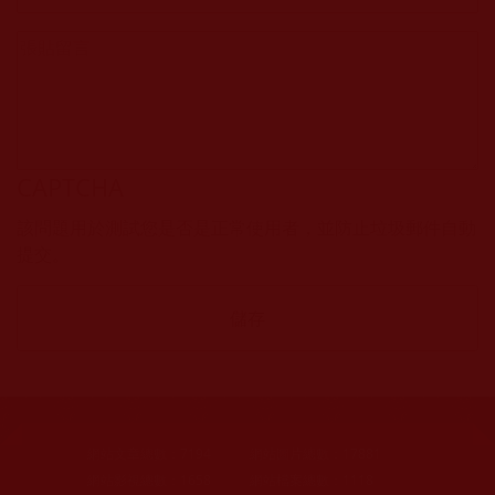
CAPTCHA
該問題用於測試您是否是正常使用者，並防止垃圾郵件自動
提交。
網站文章總數：
7194
網站圖片總數：
17881
網站影視總數：
1658
網站檔案總數：
1118