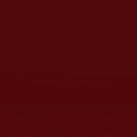
杰羌佛或第三世多杰羌佛辦公室等其他機構單位所指使派
令。
◆
各組織單位所發文告、文章論述與法會活動均表各自立場，
不代表南無第三世多杰羌佛的觀點。
巨大聖跡在將建立的佛教城聖天湖上展示
龍天護法歡慶讚歎之舉
最新文章
大悲無私聖潔光明的南無第三世多杰羌佛(2022.10.19更新)
2022-10-19
置頂
南無第三世多杰羌佛獲頒多類獎項與世間崇敬身分、節日、榮譽與推崇讚譽