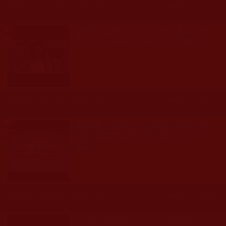
發文時間： 2021年02月14日 星期日
瀏覽人次: 2,920人
修學南無第三世多杰羌佛真正的如
來正法，佛弟子成就、往升實例
發文時間： 2021年01月21日 星期四
瀏覽人次: 2,909人
南無第三世多杰羌佛佛陀覺量全面
展顯 事實真相普照光明(2025.05.04
修訂)
發文時間： 2017年07月01日 星期六
瀏覽人次: 7,244人
護法長輩圖庫(2022.03.06更新)