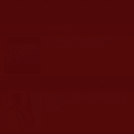
首頁
圖片區
影視區
檔案區
Displaying 1 - 6 of 6
大悲無私聖潔光明的南無第三世多
杰羌佛(2022.10.19更新)
發文時間： 2022年10月19日 星期三
瀏覽人次: 4,313人
南無第三世多杰羌佛獲頒多類獎項
與世間崇敬身分、節日、榮譽與推
崇讚譽