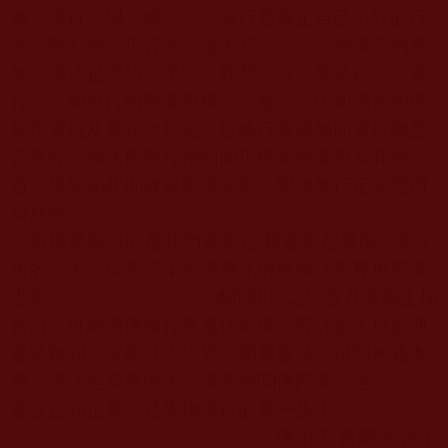
為「修行」與「修法」：修行是修正自己不好的行
為，觀心性，正行為，是大悲
菩提心
、戒律等的實
施；修法是咒語、手印、觀想等等完整軌程。「修
行」比如自行組裝電視機，「修法」比如學習如何
操作電視及電視台頻道，故修行圓滿如同電視機品
質良好，修法依教行持如同正確操作電視及其頻
道，果能如此則收視影像完美，學佛修行定能受用
得成就。
最殊勝難得的是我們有幸在 釋迦牟尼佛兩千多年
後的今天，得遇當年古佛應化的維摩詰聖尊再度降
世為
第三世多杰羌佛
。 佛陀開示之法音具有無上加
持力，可為學佛修行者遮住業障，有許多人只是通
過恭敬聞法就能升入境界，開敷智慧，得到神通本
事。佛法從恭敬中求，恭敬聽聞佛陀開示之
法音
，
建立正知正見，是學佛修行的第一步！
佛弟子 曾耀民 合十