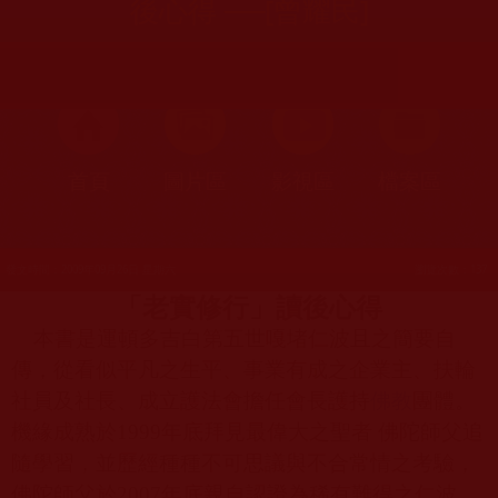
後心得 ──[曾耀民]
首頁
圖片區
影視區
檔案區
發文時間：2009年09月26日 星期六
瀏覽次數：137
「老實修行」讀後心得
本書是運頓多吉白第五世嘎堵仁波且之簡要自
傳，從看似平凡之生平、事業有成之企業主、扶輪
社員及社長、成立護法會擔任會長護持
佛教
團體。
機緣成熟於
1999
年底拜見最偉大之聖者 佛陀師父追
隨學習，並歷經種種不可思議與不合常情之考驗，
佛陀師父於
2007
年底親自認證為稀有難得之仁波