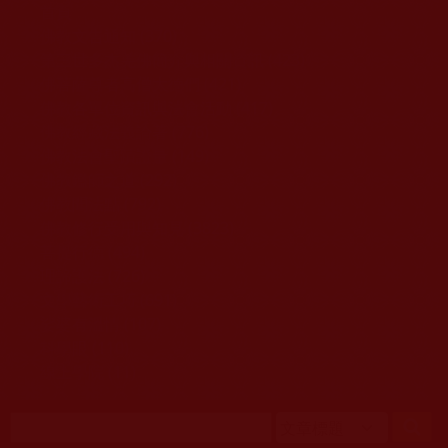
移至主內容
首頁
佛教文告通知 (370)
第三世多杰羌佛簡介與相關資訊 (423)
佛菩薩尊者高僧大德們 (421)
佛教各單位資訊與法會活動 (417)
佛教經藏法義論著 (776)
佛教法會聖蹟證量 (149)
佛教鑑師之道 (292)
佛教聞法點 (792)
佛教修行受用與知見 (3823)
菩提行德 (494)
理諦護法 (726)
文學藝術工巧 (691)
娑婆有溫情 (107)
科學眼 (110)
線上學院 (11)