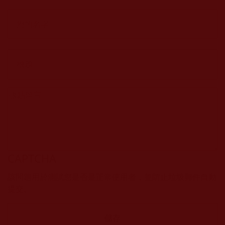
CAPTCHA
該問題用於測試您是否是正常使用者，並防止垃圾郵件自動
提交。