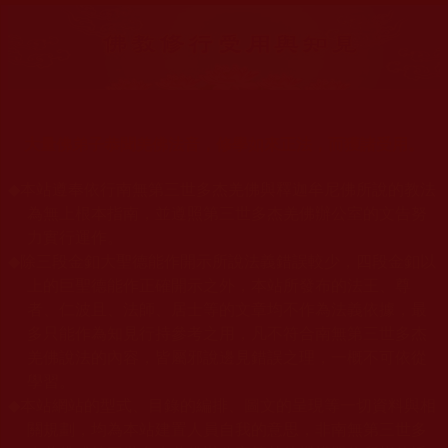
大量佛弟子恭聞羌佛法音，修學如來正法，而獲諸受用。
◆
本站遵奉依行南無第三世多杰羌佛與釋迦牟尼佛所說的教法
為無上根本指南，並遵照第三世多杰羌佛辦公室的文告努
力實行運作。
◆
除三段金釦大聖德能作開示所說法義錯誤較少，四段金釦以
上的巨聖德能作正確開示之外，本站所發布的法王、尊
者、仁波且、法師、居士等的文章均不作為法義依據，最
多只能作為知見行持參考之用，凡不符合南無第三世多杰
羌佛說法的內容，皆屬邪說邊見錯誤之理，一概不可依從
學習。
◆
本站網站的型式、目錄的編排、圖文的呈現等一切資料與相
關規劃，均為本站建置人員自我的意思，非南無第三世多