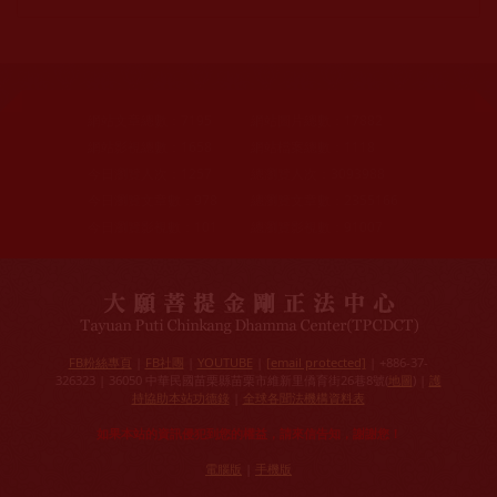
網站文章總數：
7195
網站圖片總數：
17882
網站影視總數：
1658
網站檔案總數：
1118
今日瀏覽人次：
1257
總瀏覽人次：
3093988
今日瀏覽文章數：
978
總瀏覽文章數：
2355166
今日瀏覽影視數：
101
總瀏覽影視數：
91007
FB粉絲專頁
|
FB社團
|
YOUTUBE
|
[email protected]
| +886-37-
326323 | 36050 中華民國苗栗縣苗栗市維新里僑育街26巷8號(
地圖
) |
護
持協助本站功德錄
|
全球各聞法機構資料表
如果本站的資訊侵犯到您的權益，請來信告知，謝謝您！
電腦版
|
手機版