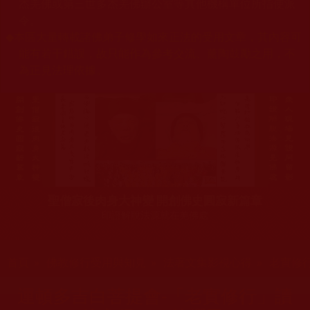
杰羌佛或第三世多杰羌佛辦公室等其他機構單位所指使派
令。
◆
本區大量轉載諸佛弟子修學如來正法的受用文章，其內容可
能有若干錯誤，故只能作為參考交流、薰陶鼓勵之用，不
為正見法理依據。
聖僧寂後肉身大神變 開創佛史圓寂新篇章
印證解脫法源就在羌佛處
您在這裡
首頁
»
佛教修行受用與知見
»
法著文集影視心得
»
老實修
運頓多吉白菩提會-「老實修行」讀