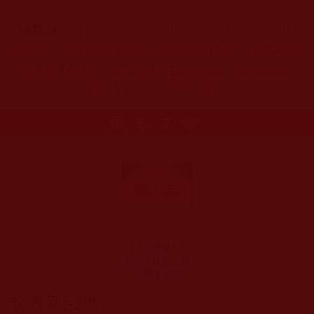
轉載自：
http://www.yungton.org/02_true_09.html
本站註：佛弟子修學如來正法的受用文章，其內容可
能有若干錯誤，故只能作為參考交流、薰陶鼓勵之
用，不為正見法理依據。
更多文章
【特別專欄】抗
擊邪師救眾生-陳
恆寶生集團
(2020.08.20更新)
發表新回應