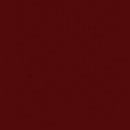
國際佛教僧尼總會聖德團不得不質疑這些沒考過七
師十證試的人物道力是否已退完？是不是已退到凡
夫本質了？否則怎麼會弄虛作假、誹謗他人、又不
敢自己去申請考七師十證聖德？反觀他們的言行是
已經脫離四無量心的準則，整天混在世間法中，搞
利益爭奪，已經沒有修行了，更沒有菩提心的影
子，自己沒有考過七師十證關，但竟敢反過來對考
過七師十證關的聖德道其長短，批評不是。國際佛
教僧尼總會曾經用聖量測證過三十多位尊者、法
王、大活佛、法師，現在至少有幾位已經利欲薰
心，退聖為凡。其實除了三星日月輪以上的大聖
德，除了金剛擇決、百法明門黑關擇決和先知預
言，無論什麼法擇證出的尊者、法王、大法師的
人，只要沒有經過七師十證考試證明道量程度、印
證出最後的結論，都不一定現在還保留聖者的證
量，也許早已變質成為凡夫了。