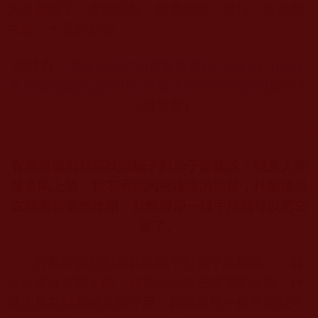
凡夫加騙子，虛體病殻，純屬經教、修行、法義的
白癡，十足的邪靈……
……
摘錄自：
聖德高僧們的重要答覆(2018
年2
月10
日)-
世界佛教總部諮詢中心回覆求證者們的提問
(
第三十
三道答案
)
有那麼個別邪惡妖師騙子對弟子矇騙說：我是大菩
薩金剛上師，我不承認內密壇場的法規，什麼法規
在我面前毫無作用，我輕輕用一根手指就可以把它
破了。
……
有那麼個別邪惡妖師騙子對弟子矇騙說：「我
是大菩薩金剛上師，我不承認內密壇場的法規，什
麼法規在我面前毫無作用，我輕輕用一根手指就可