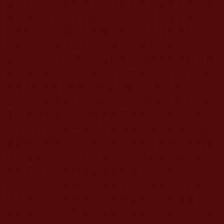
騙子！！！你是假聖者，誰都知道你從骨子裡就是
無法做到法規，才只得用誹謗正法法規來遮蓋自己
冒充聖人、欺騙眾生的醜惡面目，為什麼要你上三
杵驗證？因為你自居大菩薩，大家都知道一個大菩
薩，何等道行高深，可是你連上三杵的本事都沒有
嗎？依法規一個六十歲左右、體重
170
斤左右，單
手連
200
磅的「地杵」都提不離地，更不要說提高
上供台，單手舉
110
磅的「天杵」都舉不過肩，這
還沒有讓你拿比天、地杵難百倍的「法杵」，你上
不了三杵，不是一個凡夫虛殘病殼體，難道是身體
健康體力好嗎？告訴你，在凡夫中，都屬於差的虛
體，是地道的凡夫冒充聖人，當然你會找藉口跟你
的弟子說：「我的手足腰腿受傷了。」那好，「法
杵」不傷手足腰腿，只需要見內功金剛力，再給你
加上表顯一個內密灌頂，在離金剛丸十米遠處，你
讓如綠豆大小、堅硬的金剛丸神變，至於「送菩薩