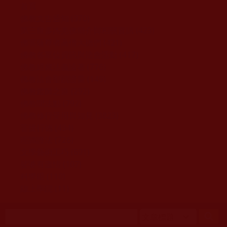
移至主內容
首頁
佛教文告通知 (370)
第三世多杰羌佛簡介與相關資訊 (423)
佛菩薩尊者高僧大德們 (421)
佛教各單位資訊與法會活動 (417)
佛教經藏法義論著 (776)
佛教法會聖蹟證量 (149)
佛教鑑師之道 (292)
佛教聞法點 (792)
佛教修行受用與知見 (3823)
菩提行德 (494)
理諦護法 (726)
文學藝術工巧 (691)
娑婆有溫情 (107)
科學眼 (110)
線上學院 (11)