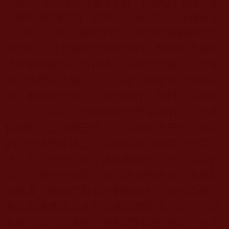
一表」，那比上三杵難上千倍，作為騙子邪師，連
想像的資格都沒有。釋見慧法師正式在大殿佛前發
「現在佛陀住世，我有福報隨佛陀受
下了願：
教
18
年，只要佛陀恩師在加州，幾乎每天都能
求學親聞說法，而很多人遠地他方國度，對南
無羌佛毫不了解，心生不敬，我今發下寧願捨
自己被戒規降罪，也不會捨行人學到正法的願
力，從現在起，無論你是什麼等級的人，只要
你做到『上金剛三杵』，就由你選擇任何地區
的戶外廣闊草地上，我來展顯良馬空行步雲
法，升上空中行走，讓你和你的少於一百位的
弟子，我另外再選三百位善信佛教徒，現場親
自觀看，讓你們看看什麼叫如來正法的真鋼，
我非常清楚違背本尊法戒冒然顯道，是犯了該
本尊法第七戒條的，會影響到我的成就，但為