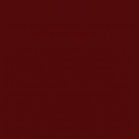
8
年9
月22
日)
凡是沒有達到三段金釦的聖德，在這世界上是沒有
一個例外者沾上五明邊際的！！！
至於聲稱某人證到了五明，稱金剛法王？實在
是幼稚的笑話，凡是沒有達到三段金釦的聖德，在
這世界上是沒有一個例外者沾上五明邊際的！！！
要明白：五明是五大類，不只有一明的高度，絕不
是拿一類就能來冒稱五明。只舉一項工巧明的例，
如美術學院的學生，都能臨摹塊面色彩的唐卡、臉
譜、酥油花，這是工匠的工藝美術，而不是工巧
明。工巧明是必須會各種不同的工藝、科技、建
築、繪畫、庭院、雕塑等的造作實施，必須有實際
成果供人研學，而且超越專業專家，大眾所知，否
則未進入工巧明領域，只是匠人工藝的某一方面，