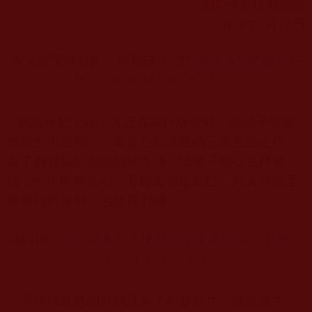
國際佛教僧尼總會
2013
年
7
月
27
日
本文是完整公告，轉載
自：
國際佛教僧尼總會公告
字第20130103
號(2013
年7
月27
日)
...
無論什麼上師，凡是在舉行皈依時，讓弟子發誓
效忠他不准變心，這是自私積聚的三毒五陰之行，
為了自我私慾而設的勢力牆，怕弟子變心另拜他
德，恰恰與慈悲心、菩提道背道而馳，此人無論是
何等轉世身份，必然是邪師
...
摘錄自：
第三世多杰羌佛辦公室來函印證(
第八號）
(2014
年1
月11
日)
…
至於佛菩薩的目的是為了利益眾生、渡脫眾生，