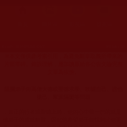
首頁
圖片區
影視區
檔案區
發文時間：2013年04月26日 星期五
瀏覽次數：139
※本文僅供參考索引用，為避免斷章取義所帶來的
片面零碎、錯誤理解，應加讀原始各公告文論完整
文章為依傍。
阻攔弟子向高僧大德或聖德求學、吹噓自己、謗他
揚己、幫派隔閡等問題
…真正的行者或聖德上師，他的心中唯一想的就是
佛弟子的成就解脫，因此他希望弟子能找到比他更