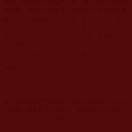
無關，而重視的是如來正法、真正內密必須用
的法規，法規不是神通，神通操控不了法規的
法
，所以才阿羅漢具六大神通，但在法規上，都只
能上供天、地、法三杵，而完不成「送菩薩一
表」，因為法規是佛菩薩掌控的規制，阿羅漢的三
明六通對「送菩薩一表」毫無作用，原因在於不具
資格請大菩薩親臨內密壇場當眾收表。
摘錄自：
世界佛教總部諮詢中心-
聖德高僧重要答覆
和綱要說明(2018
年4
月10
日)
除了金釦聖德與守衛之外，聲稱他到美國，就在南
無第三世多杰羌佛家裡住，這是說假話在騙你
們！！！