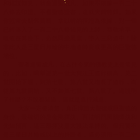
和錯誤知見，就會退聖成凡。如果不依據一百二十
八條去印證、不看聖德證書，這就大錯特錯。如果
你照常去翻舊黃曆、拿以前的擇證為依據，對一個
已經落入了一百二十八條知見的上師，恭敬承事，
皈依在其座下，必然同擔黑業，墮入三惡道中！除
非此人是三星日月輪的中地道師資或更高的巨聖德
地位。
聖者退聖成凡，在古往今來的佛教史上是常見
的，比如，噶舉派第一世大寶法王道行很高，第二
世開始下退，到第七世、第八世又增長了道行，而
從第九世開始，又不如第七世、第八世了。這說明
了什麼？不說都知道，這就是道行減退。
大家一定要清楚，真正擇證大聖德或巨聖德的
身份，最確切的是金剛擇決、百法明門黑關擇決和
先知預言，這三部擇決是大護法掌持的。但只要不
是三星日月輪或以上的持證者，還必須用一百二十