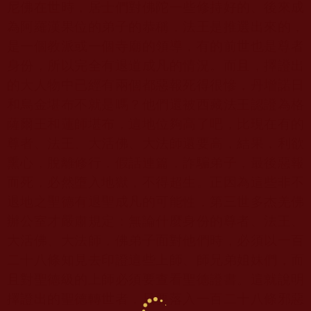
尼佛在世時，居士們對佛陀一些修持好的、後來成
為阿羅漢果位的弟子的恭稱，法王是推選出來的，
是一個教派或一個寺廟的領導，有的前世也是尊者
身份，所以完全有退道成凡的情況。而且，擇證出
的大人物中已經有兩個都惡報死得很慘，丹增諾日
和烏金堪布不就是嗎？他們還被西藏法王認證為格
薩爾王和蓮師堪布，這地位夠高了吧，比現在有的
尊者、法王、大活佛、大法師還要高，結果，利欲
熏心，脫離修行，假話連篇，詐騙弟子，最後惡報
而死，必然墮入地獄，不得超生。正因為這些非不
退地之聖德有退聖成凡的可能性，第三世多杰羌佛
辦公室才嚴肅規定：無論什麼身份的尊者、法王、
大活佛、大法師，佛弟子面對他們時，必須以一百
二十八條知見去印證這些上師、師兄弟姐妹們，而
且對聖德級的上師必須要查看聖德證書。這就說明
擇證出的聖德轉世者，只要落入一百二十八條邪惡