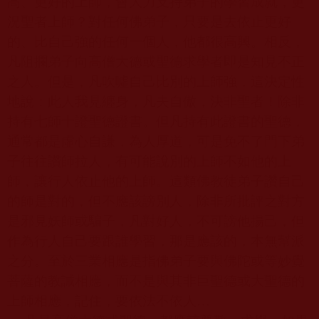
高、更好的上師，會大力支持弟子的學習成就，更
況聖者上師？對任何佛弟子，只要是去依止更好
的、比自己強的任何一個人，他都很高興。相反，
凡阻攔弟子向高僧大德或聖德求學者即是知見不正
之人。但是，凡吹噓自己比別的上師強，這決定性
地說：此人我見纏身，凡夫自傲，決非聖者！除非
持有七師十證聖德證書。但凡持有此證書的聖德，
通常都是虛心自謙，為人厚道，可是免不了門下弟
子往往讚師拉人，有可能說別的上師不如他的上
師，讓行人依止他的上師。這類佛教徒弟子讚自己
的師是對的，但不應該謗別人，除非所批評之對方
是邪見妖師或騙子，凡對好人，不可謗他揚己，但
作為行人自己要跟誰學習，那是應該的，本無幫派
之分。至於三業相應是指佛弟子要與佛陀或等妙覺
菩薩的教誡相應，而不是與其非巨聖德或大聖德的
上師相應，記住，要依法不依人…