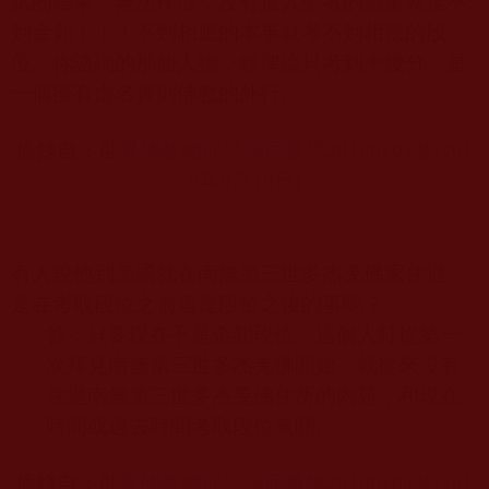
試的結果，無法作假，沒有進入聖者的證量就達不
到金釦！！！不到相應的本事就考不到相應的段
位。你諮詢的那個人物，經律論只考到十幾分，是
一個擁有虛名實則佛教的外行。
摘錄自：
世界佛教總部諮詢回覆第20180101
號(201
8
年9
月10
日)
有人說他到美國就在南無第三世多杰羌佛家住過，
是在考取段位之前還是段位之後的事呢？
答：只要現在不是金釦段位，這個人打從第一
次拜見南無第三世多杰羌佛開始，就從來沒有
住過南無第三世多杰羌佛住所的內苑，和現在
時間或過去時間考取段位無關。
摘錄自：
世界佛教總部諮詢回覆第20180104
號(201