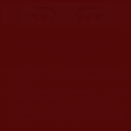
末法時期騙子邪師橫行，從佛陀菩薩稱號到普通居士，凡是
教人的，你若要跟他學就須好好鑑別。
鑑師，保護學佛慧命！
◆
本站遵奉依行南無第三世多杰羌佛與釋迦牟尼佛所說的教法
為無上根本指南，並遵照第三世多杰羌佛辦公室的文告努
力實行運作。
◆
除三段金釦大聖德能作開示所說法義錯誤較少，四段金釦以
上的巨聖德能作正確開示之外，本站所發布的法王、尊
者、仁波且、法師、居士等的文章均不作為法義依據，最
多只能作為知見行持參考之用，凡不符合南無第三世多杰
羌佛說法的內容，皆屬邪說邊見錯誤之理，一概不可依從
學習。