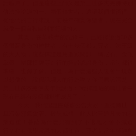
話騙弟子。但是這些上師又是第三世多杰羌佛特別
修法擇證過的一、兩個轉世者，這讓我們很徬徨。
從他們的言行來說，前幾年確實像聖者，現在完全
就像一個自私自利而行騙的人。
其實，在華藏寺的記錄中，已經擇證過
30
多
個很高身份的轉世者，有十幾個都是尊者、法王級
的大人物，這些擇證是用聖籤聞訊、瑪尼石、金瓶
掣籤、圍部摸牌等進行的擇證認證身份，當時都很
準確，也錄了像。但是，為什麼這些人還會出現難
以想像的、說假話騙人的行為呢？你們應該清楚，
第三世多杰羌佛去年就說過：“經擇證過的轉世者中
現在已經有幾個都退聖成凡了。”
今天，我們認證團嚴肅公告大家：聖德轉世一
旦污染邪氣貪著、破失戒體，此人比普通凡夫的惡
業還重！菩薩為什麼只有到了不退地才會不減道
行？稍有佛學常識的人都知道，尊者是當年釋迦牟