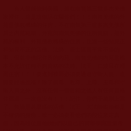
有人聲稱他到美國，就在南無第三世多杰羌佛
家裡住，這是說假話在騙你們！！！南無羌佛的外
苑是佛教機構的住房，不在南無第三世多杰羌佛所
居之內苑範圍，外苑與南無羌佛的住所無關，是外
苑的權利，外苑佛教機構的住所，住過一些知見正
和知見不正的活佛、法師、居士這是平常不過的
事，但並非佛陀住所的內苑，南無羌佛的內苑是根
本不允許任何不夠資格的法師、法王、仁波且在裡
面住宿！！！要進到裡面必須要通過守衛人員，還
得要經過批准！除了孺尊、教尊、上尊、玉尊和守
衛人員之外，沒有任何一個藍釦之德人有任何資格
住宿過，一次也沒有！！！記住，你們千萬別上當
了。無論是甚麼樣的活佛、法王、大法師銜頭都是
不確切的身份，唯一必須要看他們的段位來定真
假，因為段位是他
(
她
)
們以自己的實際學識證量考