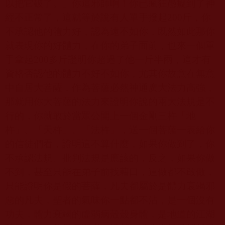
以把它破了。」你這邪師啊！你已瘋狂愚癡到了神
經不正常了，這就等於說有人單手撥起
200
斤，你
不承認他的體力好，認為遠不如你，既然如此那你
就表現你的好體力，在你的弟子面前，也來一個單
手拿起
200
多斤證明你超過了他一斤半兩，這才有
資格否認他的體力不好不如你，尤其你故意在無意
中自居大菩薩，作為菩薩必然神通廣大法力高強，
那就用你大菩薩的法力來證明你說的兩大法規是不
行的，你就敢於當眾公開上一個金剛三杵「地
杵」、「天杵」、「法杵」，送一個菩薩一表給你
的信徒們看，證明這不算什麼，如果你做到了，你
不承認法規、批判法規是應該的，反之，如果你做
不到，甚至只能在弟子前找藉口，連做都不敢做，
只能證明你是假的菩薩，凡夫都屬於是體力衰竭邪
惡的凡夫，聖者的氣味你一點都不沾，是一個沒有
功夫，體力衰竭的虛弱病殼殼身體，是地道的江湖