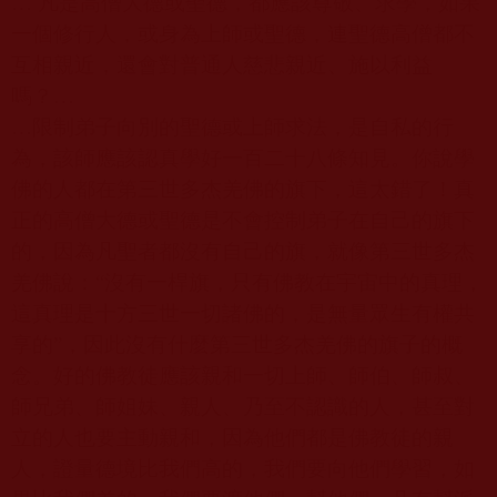
…
凡是高僧大德或聖德，都應該尊敬、求學，如果
一個修行人，或身為上師或聖德，連聖德高僧都不
互相親近，還會對普通人慈悲親近、施以利益
嗎？…
…限制弟子向別的聖德或上師求法，是自私的行
為，該師應該認真學好一百二十八條知見。你說學
佛的人都在第三世多杰羌佛的旗下，這太錯了！真
正的高僧大德或聖德是不會控制弟子在自己的旗下
的，因為凡聖者都沒有自己的旗，就像第三世多杰
羌佛說：“沒有一桿旗，只有佛教在宇宙中的真理，
這真理是十方三世一切諸佛的，是無量眾生有權共
享的”，因此沒有什麼第三世多杰羌佛的旗子的概
念。好的佛教徒應該親和一切上師、師伯、師叔、
師兄弟、師姐妹、親人、乃至不認識的人，甚至對
立的人也要主動親和，因為他們都是佛教徒的親
人，證量德境比我們高的，我們要向他們學習，如