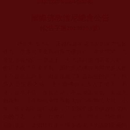
關於毀謗非議其他聖德
國際佛教僧尼總會公告
(
公告字第
20130103
號
)
時值末法時期，正如釋迦牟尼佛說的魔力盛於
佛力，很多魔子魔孫都混在佛教裡，非常猖獗，甚
至把佛教裡的一些法王、大法師轉世的著名人物，
也污染成了凡夫習氣，因此造成佛教內部很多人根
本不是慈悲為本，而是攪亂了利益眾生的團體，很
多人受妖邪之惑，使一些佛教徒步入了偏見、邪
見，是非矛盾、說長道短，不是愛護幫助，而是互
相攻擊。這在整個全世界各大教派中無論大乘、小
乘、密乘都有這種現象，乃至我們國際佛教僧尼總
會的尊者、法王、仁波且、法師、聞法上師也有這
類的狀況。比如
H.H.
第三世多杰羌佛所說的至高無