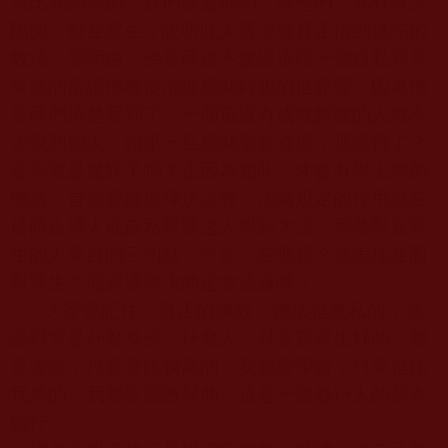
果比我們差的，我們要渡他們、幫他們。凡有幫派
隔閡、對立眾生，說明此人還沒有真正悟到佛陀的
教法。要明白，佛菩薩絕不會讓這樣一個自私邪見
幫派的所謂佛教徒混進成就解脫的世界裡。因為佛
菩薩們清楚看到了，一個還沒有成就解脫的人就不
去親和他人，如果一旦成就聖量道境，那還得了？
豈不就是魔妖了嗎？正因為如此，才會有學上層的
佛法，首先要經過擇決定奪，法義規定的作用就在
於防止壞人或自私幫派之人學到大法。那些對立眾
生的人要自問三句話：
菩提心
在哪裡？是怎樣在面
對眾生？能經過擇決的定奪法緣嗎？
大家要記住，真正的佛教、佛法是無私的，無
論對方是什麼身份、什麼人，只要對眾生好的，都
要去做；只要是比我高的，我都要學習；只要是比
我差的，我都要愛護幫助，這是一個修行人的基本
德行…