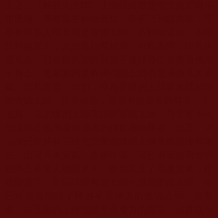
上之法《解脫大手印》上面清清楚楚明文規定講得
很透徹，佛教徒要解輪迴結、要慈悲利益大眾，可
是有很多人根本就是背道而馳，不解輪迴結、不慈
悲利益眾生，反而是拉幫結派，自私為營，比凡夫
還凡夫。目前最典型的狀況不僅僅發生在普通佛弟
子身上，更嚴重的是有來頭的上師也是滿身凡夫習
氣，自私充盈，比如，身為普通的上師背地裡卻誹
謗大德上師，說長道短，甚至有些著名的尊者 、仁
波且、法王級的上師又誹謗聖德上師，乃至更不可
思議的是被證量測證過的轉世身份尊者、法王、大
活佛已經持有三師七證聖德證的上師竟然也摻和進
去，出現凡夫習氣，弄虛作假，這已徹底說明他們
雖然是著名人物再來人，但也染上了邪魔惡業，已
經變質了，所以誹謗考過七師十證的聖德上師，這
已經徹底印證了釋迦牟尼佛說的魔強法弱，連尊
者、法王級的上師也敵不過魔力的熏染，這實在令