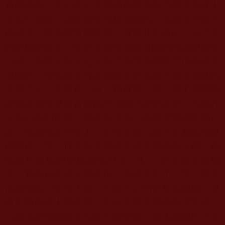
奪的身份；而七師十證聖德則是憑自己的證量在十
七位仁波且、法師面前考核過關的，這是本尊護法
的認可，貨真價實的聖德，就算其中有比三師七證
的聖德證量高，你畢竟沒有經過實際的考試印證這
一關，相較於有十七人為之簽字發誓賭咒擔保保證
過關的，你也是沒有資格凌駕於七師十證考過關的
聖德之上，說實在一句，那就是：持三師七證聖德
證書者根本沒有資格批評七師十證持證者，凡批評
比自己高的聖德，就是低下的、侮辱聖賢的骯髒行
為，無論你是什麼人，恰恰是自己的凡夫我執未斷
的體現。第三世多杰羌佛非常清楚地告訴人們：鑑
別是什麼樣的聖德級別只有一點，必須查看聖德
證，其他任何佛法的表現，都代表不了。第三世多
杰羌佛再三教導大家，可是行人們依舊犯愚痴，沒
有從聖德證上看真假。所以凡是非聖德批評聖德、
三師七證聖德是非七師十證聖德，此上師絕對不是