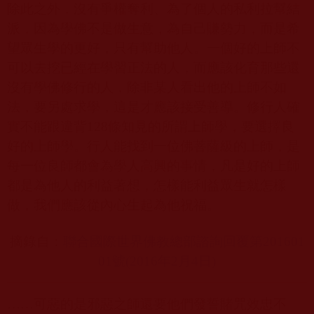
除此之外，沒有爭權奪利、為了個人的私利拉幫結
派，因為學佛不是做生意，為自己賺勢力，而是希
望眾生學的更好，只有幫助他人。一個好的上師不
可以去挖已經在學習正法的人，而應該化育那些還
沒有學佛修行的人，除非某人看出他的上師不如
法，要另處求學，這是才應該接受善導。修行人確
實不能跟違背
128
條知見的所謂上師學，要選擇良
好的上師學。行人能找到一位佛菩薩級的上師，是
每一位良師都會為學人高興的事情，凡是好的上師
都是為他人的利益著想，怎樣能利益眾生就怎樣
做，我們應該從內心生起為他祝福。
摘錄自：
聯合國際世界佛教總部諮詢回覆第201601
01
號(2016
年2
月4
日)
……
可惡的是邪惡之師還要他們發誓賭咒效忠不