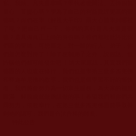
私、我執、凡夫是非嗎？學執著世間法、丟掉四無
量心、菩提心嗎？學為了自己的利益批評更高的聖
德嗎？你們在學《解脫大手印》兩大心髓學到哪裡
了呢？把自己秤一下，你們的言行是凡夫還是聖
德？還具備真正上師的身份嗎？你們都敢批評比你
們高的聖德，可想而之，對一般的行人、弟子，你
們是怎麼對待了！除了壓制弟子之外，說假話、也
許騙他們都可能發生吧 ！請大家原諒，其實我們聖
德團的人也還在修行，我們也是學第三世多杰羌佛
和釋迦牟尼佛的教導，我們也是個學習不好的慚愧
者，我們將會努力為一切眾生服務，為大家的福慧
圓滿、解脫成就做應該做的事！希望我們和你們共
同努力，依教奉行，在第三世多杰羌佛面前爭取得
到祂的認可：我們是合法合格的師長。
特此公告