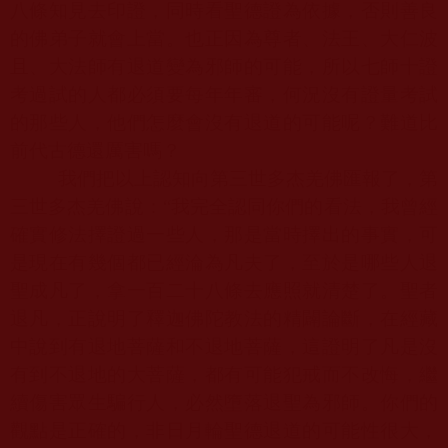
八條知見去印證，同時看聖德證為依據，否則善良
的佛弟子就會上當。也正因為尊者、法王、大仁波
且、大法師有退道變為邪師的可能，所以七師十證
考過試的人都必須要每年年審，何況沒有證量考試
的那些人，他們怎麼會沒有退道的可能呢？難道比
前代古德還厲害嗎？
我們把以上認知向第三世多杰羌佛匯報了，第
三世多杰羌佛說：“我完全認同你們的看法，我曾經
確實修法擇證過一些人，那是當時擇出的事實，可
是現在有幾個都已經淪為凡夫了，至於是哪些人退
聖成凡了，拿一百二十八條去應照就清楚了。聖者
退凡，正說明了釋迦佛陀教法的精闢論斷，在經藏
中說到有退地菩薩和不退地菩薩，這證明了凡是沒
有到不退地的大菩薩，都有可能犯戒而不改悔，繼
續傷害眾生騙行人，必然墮落退聖為邪師。你們的
觀點是正確的，非日月輪聖德退道的可能性很大，