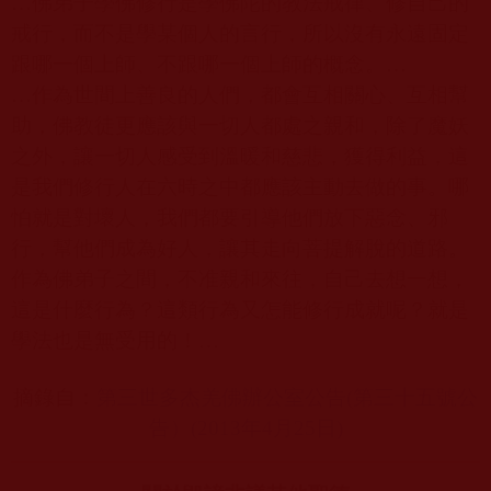
…佛弟子學佛修行是學佛陀的教法戒律、修自己的
戒行，而不是學某個人的言行，所以沒有永遠固定
跟哪一個上師、不跟哪一個上師的概念。…
…作為世間上善良的人們，都會互相關心、互相幫
助，佛教徒更應該與一切人都處之親和，除了魔妖
之外，讓一切人感受到溫暖和慈悲，獲得利益，這
是我們修行人在六時之中都應該主動去做的事。哪
怕就是對壞人，我們都要引導他們放下惡念、邪
行，幫他們成為好人，讓其走向菩提解脫的道路。
作為佛弟子之間，不准親和來往，自己去想一想，
這是什麼行為？這類行為又怎能修行成就呢？就是
學法也是無受用的！…
摘錄自：
第三世多杰羌佛辦公室公告(
第三十五號公
告）(2013
年4
月25
日)