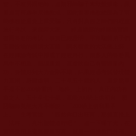
變，不准另跟他師，這類邪師騙子禽獸般猖毒，嚴
重違背釋迦牟尼佛教戒，因此世界佛教總部為了幫
助佛教徒避免上當受騙，只有對真假之師們的程度
施行考試，來保障大家
……
經過總部的經律論實證
書面答卷的考試，事實已經證明，平常騙得弟子們
五體投地的所謂大菩薩、聞名響世的大活佛上師，
在經律論考試中卻成了經教外行，很多人的答卷風
馬牛不相及，錯誤連篇，還虛吹自己有聖證量內
功，身體好到大力金剛不壞，結果經過考試發現體
力衰竭，身體虛弱，二十至五十歲的人，還竟然單
手撥不起200磅重的「地杵」上初台，真正內功有
道之人，五十至七十歲，還能200磅上供初台，邪
惡騙師竟然大言不慚說：「200磅上供我看不
上。」主考官說：「既然你口出狂言，那就直接上
『法杵』，亮出聖體道行吧！」這一下曝了光，在
實證受用上毫無聖量可言，就是一個佛教門外漢、