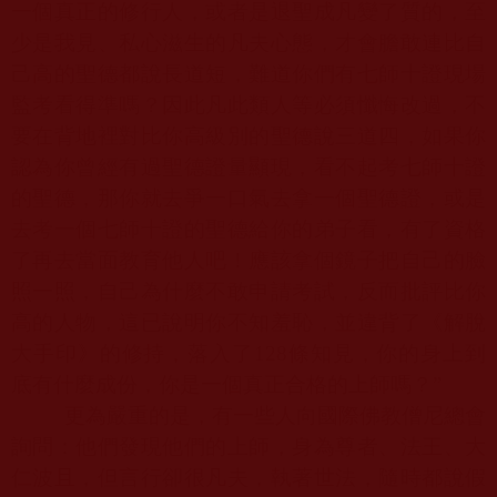
一個真正的修行人，或者是退聖成凡變了質的，至
少是我見、私心滋生的凡夫心態，才會膽敢連比自
己高的聖德都說長道短，難道你們有七師十證現場
監考看得準嗎？因此凡此類人等必須懺悔改過，不
要在背地裡對比你高級別的聖德說三道四，如果你
認為你曾經有過聖德證量顯現，看不起考七師十證
的聖德，那你就去爭一口氣去拿一個聖德證，或是
去考一個七師十證的聖德給你的弟子看，有了資格
了再去當面教育他人吧！應該拿個鏡子把自己的臉
照一照，自己為什麼不敢申請考試，反而批評比你
高的人物，這已說明你不知羞恥，並違背了《解脫
大手印》的修持，落入了
128
條知見，你的身上到
底有什麼成份，你是一個真正合格的上師嗎？”
更為嚴重的是，有一些人向國際佛教僧尼總會
詢問：他們發現他們的上師，身為尊者、法王、大
仁波且，但言行卻很凡夫，執著世法，隨時都說假