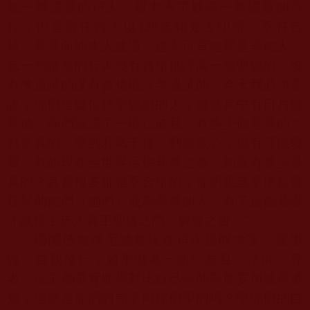
低一層證量的行人，根本不了解高一層證量的言
行，但是對任何人以
128
條知見去印證，不符合
時，善意向他本人建議，絕不可背地裡是非他人，
低一層證量的行人沒有資格批評高一層聖德的，沒
有考過試的沒有資格批評考過試的，今天我必須要
說，你們這幾位持聖德證的人，雖然其中有日月輪
聖德，你們認證了一批仁波且，有多少個是真的？
就是真的，受到邪氣干擾、利益薰心，也有可能變
質，就如現在全世界活佛非常之多，到底有多少是
真的？其實很多都是不合格的，你們應該承擔起責
任幫助他們（她們）成為善良的人，有了這個基礎
才談得上步入真正聖道之門、解脫之道。”
國際佛教僧尼總會現在再次提醒大家，要慚
愧、自我修行，如果做為一個仁波且、法師、尊
者、法王都還背地裡對比自己高的聖德妄加說長道
短，這就是你們的弟子向你們學的嗎？學你們的自