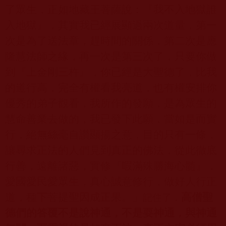
了眾生，正如地藏王菩薩說：『我不入地獄誰
入地獄』，其實我已經展顯過兩次道量，第一
次是為了送法章，趕時間的關係，第二次是應
隆慧法師之緣，再一次是第三次了，只要你做
到『上金剛三杵』，你已經是大聖德了，比我
的道行高，完全有權看我亮道，也有權安排你
優秀的弟子觀看，我所作的發願，是為眾生的
慧命善業去做的，我已發下此願，當如是而實
行，絕無絲毫自讚顯揚之意，目的只有一條，
讓尋求正法的人們見到真正的佛法，從此徹底
行善，遠離諸惡，實修『暇滿殊勝海心髓』，
愛國愛民愛眾生，真心誠意修行，做好人行正
道，種下菩提聖因成正果。」
高僧聖
記住了，
德們的答覆不是說神通，不是耍神通，與神通