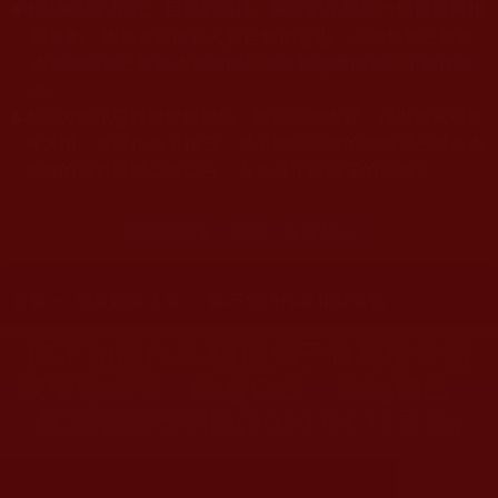
本站網站的型式、目錄的編排、圖文的呈現等一切資料與相
◆
關規劃，均為本站建置人員自我的意思，非南無第三世多
杰羌佛或第三世多杰羌佛辦公室等其他機構單位所指使派
令。
◆
本區大量訊息經過摘錄節取，故非完整內容，僅做為索引參
考之用，希冀作為引路石，導引恭聞完整的南無第三世多杰
羌佛的法音與辦公室公告，方為最正確圓滿的法義！
系統鑑師文：
鑑師，保護慧命！
您在這裡
首頁
»
佛教鑑師之道
»
師不如法作為相關文告
師不如法作為-阻攔弟子向高僧大德
或聖德求學、吹噓自己、謗他揚己、
幫派隔閡等問題(2020.04.14更新)