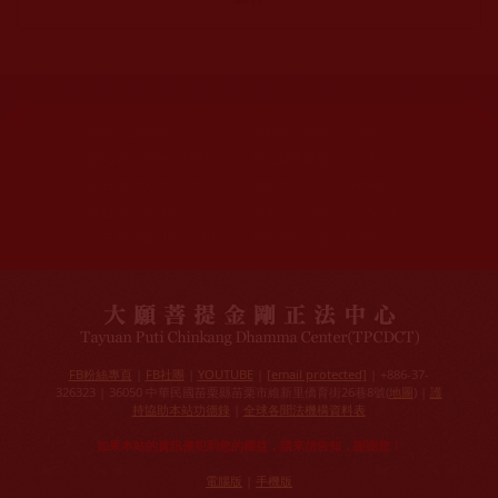
網站文章總數：
7195
網站圖片總數：
17882
網站影視總數：
1658
網站檔案總數：
1118
今日瀏覽人次：
1257
總瀏覽人次：
3093988
今日瀏覽文章數：
978
總瀏覽文章數：
2355166
今日瀏覽影視數：
101
總瀏覽影視數：
91007
FB粉絲專頁
|
FB社團
|
YOUTUBE
|
[email protected]
| +886-37-
326323 | 36050 中華民國苗栗縣苗栗市維新里僑育街26巷8號(
地圖
) |
護
持協助本站功德錄
|
全球各聞法機構資料表
如果本站的資訊侵犯到您的權益，請來信告知，謝謝您！
電腦版
|
手機版