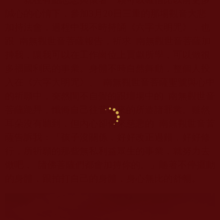
誠心的心情下，參加
3
月
20
日三重的那場觀音大悲
加持法會，過程中我不時持誦《六字大明咒》，也
跟
南無觀世音菩薩報告，祈求
南無觀世音菩薩加
持我，讓我可以在工作崗位上貢獻所學，可以做很
多福國利民的事業。身體不時自然舞動，整個人投
入在《六字大明咒》、
南無觀世音菩薩聖號與心中
的祈願中，突然間不自覺的跟壇場中的
南無觀世音
菩薩跪拜，懺悔自己往昔以來的所造諸罪業。雖然
耳朵沒有聽到，但內心卻傳來慈悲的
南無觀世音菩
薩告訴我：「孩子沒關係，好好改正過錯，好好修
行，所祈願的那些無私利益眾生的事業，就努力去
做吧，
諸佛菩薩們都會加持你的。」隨著不停擺動
的身體，跟拍打自己的身體，身心無比的舒暢。