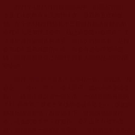
2021
年
4
月
25
日高雄福誠高中，由昱宏宮闕仁
波且主法的觀音大悲加持法會，是我第五次的參
加。在今年
3
月
20
日新北市三重體育館所舉辦的那
場觀音大悲加持法會中，我已經領略到較先前三次
法會所沒有的體會與感受，而這次高雄法會，是我
參加迄今最為殊勝的一次，而會有這個轉變與體
驗，關鍵就在於自己找到了觀音大悲加持法會的通
關密碼。
記得
南無第三世多杰羌佛
有一盤
法音
說法，標
題是：《修行、學法、修法受用、成就全憑虔誠度
數》，這盤法音說著一個公案，一位師姐因為展現
了對
南無第三世多杰羌佛的虔誠恭敬之心，讓她的
腳在被玻璃割傷，血流如注下，於完成敬師實行
後，受傷的腳竟然完好如初，看不出來有被割傷
過，如就沒事一般的不可思議。
南無第三世多杰羌