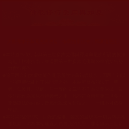
大量佛弟子恭聞羌佛法音，修學如來正法，而獲諸受用。
◆
本站遵奉依行南無第三世多杰羌佛與釋迦牟尼佛所說的教法
為無上根本指南，並遵照第三世多杰羌佛辦公室的文告努
力實行運作。
◆
除三段金釦大聖德能作開示所說法義錯誤較少，四段金釦以
上的巨聖德能作正確開示之外，本站所發布的法王、尊
者、仁波且、法師、居士等的文章均不作為法義依據，最
多只能作為知見行持參考之用，凡不符合南無第三世多杰
羌佛說法的內容，皆屬邪說邊見錯誤之理，一概不可依從
學習。
◆
本站網站的型式、目錄的編排、圖文的呈現等一切資料與相
關規劃，均為本站建置人員自我的意思，非南無第三世多