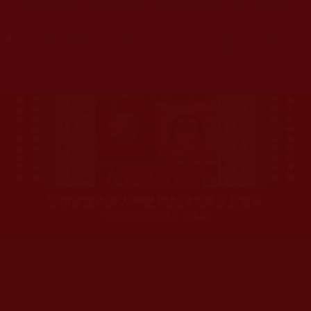
杰羌佛或第三世多杰羌佛辦公室等其他機構單位所指使派
令。
◆
本區大量轉載諸佛弟子修學如來正法的受用文章，其內容可
能有若干錯誤，故只能作為參考交流、薰陶鼓勵之用，不
為正見法理依據。
聖僧寂後肉身大神變 開創佛史圓寂新篇章
印證解脫法源就在羌佛處
您在這裡
首頁
»
佛教修行受用與知見
»
佛教法會共修活動心得
»
觀
您在這裡
首頁
»
佛教修行受用與知見
»
佛菩薩加持展聖蹟
»
觀世音