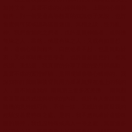
加持法會，真實不虛的心得與報告。上開的心得與
報告，對一個受過高等教育的知識份子來說，也許
會覺得可笑或認為這是迷信、無稽之談，怪力亂
神。我想會如此之想者，也許是無神論者，或與佛
無緣之人，當然，佛渡有緣之人；又或有如是想
者，這個心得與報告，自然他看不起，也是無動於
衷；又或專研佛理哲學者，也許是如是想的，都無
所謂。重點是，我真實的分享了我的受用與感動，
真實不虛的實證經驗，是用虔誠恭敬心獲得的。我
深知拍打我前胸後背與用力捶著跪拜在地上的我的
人，是不知道我跟
南無第三世多杰羌佛、
南無觀
世音菩薩所述說與祈求的內容。也許有人會說那是
隨機的意外或巧合，不值一談，又或許會質疑我的
經驗沒甚麼特殊之處。是的，我不應執著於這些殊
勝的加持，我也沒特殊或高人一等之處，無需過多
的浮誇之談，而是應致力於眾善奉行、諸惡莫作，