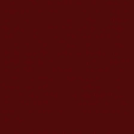
求能獲得
諸佛菩薩們的加持與佛法力量，運用在這
些我所報告跟祈願的事情上。此時，我不自覺地說
出：「諸佛正法眾中尊、直至菩提我皈依、我以所
修諸資糧、為利眾生願成佛」這句話。此時的我仍
是閉眼跪拜磕頭中，突然間我的背被人重重捶打了
應該有三到五下吧，當下我感恩
佛陀之心，無以言
表。我知道
南無第三世多杰羌佛聽到我的祈願了，
也加持了我。我又於跪拜中，跟
南無第三世多杰羌
佛、
南無觀世音菩薩懺悔自己的過錯與罪業，祈
請
佛陀、
南無觀世音菩薩讓我洗掉罪業。沒多久
我起身站好，身體止靜，自己的全部身心去體會、
感受
佛陀與
南無觀世音菩薩對我的加持與壇場中
濃烈厚實的加持力量。當主法師宣布停止動作，我
睜開眼睛時，居然發現離自己原本所站的位子有好
幾公尺遠。
以上是我參加
3
月
20
日與
4
月
25
日兩場觀音大悲