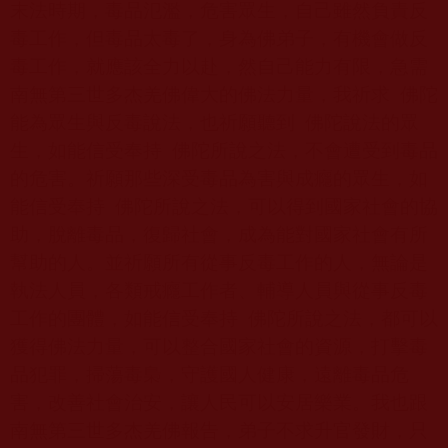
末法時期，毒品氾濫，危害眾生，自己雖然負責反
毒工作，但毒品太毒了，身為佛弟子，有機會做反
毒工作，就應該全力以赴，然自己能力有限，急需
南無第三世多杰羌佛偉大的佛法力量，我祈求
佛陀
能為眾生與反毒說法，也祈願聽到
佛陀說法的眾
生，如能信受奉持
佛陀所說之法，不會遭受到毒品
的危害。祈願那些深受毒品為害與成癮的眾生，如
能信受奉持
佛陀所說之法，可以得到國家社會的協
助，脫離毒品，復歸社會，成為能對國家社會有所
幫助的人。並祈願所有從事反毒工作的人，無論是
執法人員，各類戒癮工作者、輔導人員與從事反毒
工作的團體，如能信受奉持
佛陀所說之法，都可以
獲得佛法力量，可以整合國家社會的資源，打擊毒
品犯罪，掃蕩毒梟，守護國人健康，遠離毒品危
害，改善社會治安，讓人民可以安居樂業。我也跟
南無第三世多杰羌佛報告，弟子不求升官發財，只