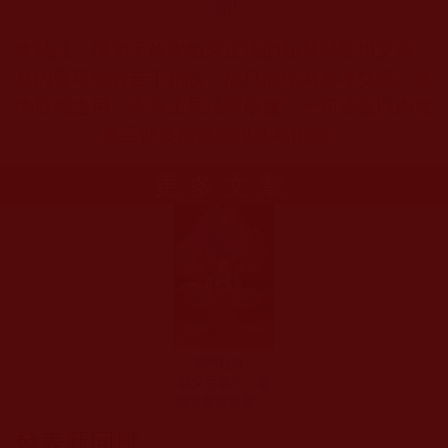
tml
本站註：佛弟子修學如來正法的知見與受用文章，
其內容可能有若干錯誤，故只能作為參考交流、薰
陶鼓勵之用，不為正見法理依據，一切法義以南無
第三世多杰羌佛說法為依歸。
更多文章
「佛門觀察」：
師父生病了，是
償還業障還是″代
眾生受苦″？(義
發表新回應
誠)