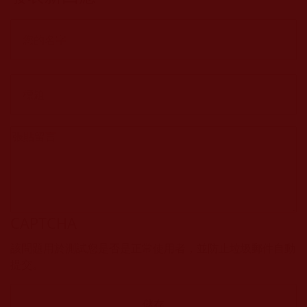
CAPTCHA
該問題用於測試您是否是正常使用者，並防止垃圾郵件自動
提交。