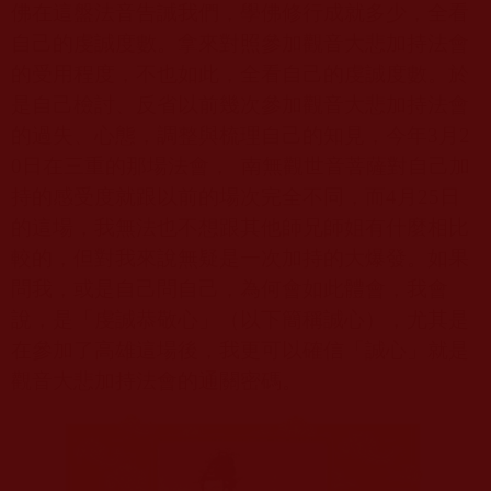
佛在這盤法音告誡我們，學佛修行成就多少，全看
自己的虔誠度數。拿來對照參加觀音大悲加持法會
的受用程度，不也如此，全看自己的虔誠度數。於
是自己檢討、反省以前幾次參加觀音大悲加持法會
的過失、心態，調整與梳理自己的知見，今年
3
月
2
0
日在三重的那場法會，
南無觀世音菩薩對自己加
持的感受度就跟以前的場次完全不同，而
4
月
25
日
的這場，我無法也不想跟其他師兄師姐有什麼相比
較的，但對我來說無疑是一次加持的大爆發。如果
問我，或是自己問自己，為何會如此體會，我會
說，是「虔誠恭敬心」（以下簡稱誠心），尤其是
在參加了高雄這場後，我更可以確信「誠心」就是
觀音大悲加持法會的通關密碼。