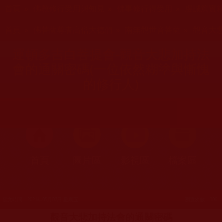
您在這裡
首頁
»
佛教修行受用與知見
»
佛事修行得受用
»
虔誠篤實
您在這裡
首頁
»
佛菩薩尊者高僧大德們
»
南無觀世音菩薩
»
觀音大
運頓多吉白菩提會-觀音大悲加持法
會的通關密碼(一位依然糊塗與慚愧
的修行人)
首頁
圖片區
影視區
檔案區
發文時間：2021年05月07日 星期五
瀏覽次數：306
觀音大悲加持法會的通關密碼