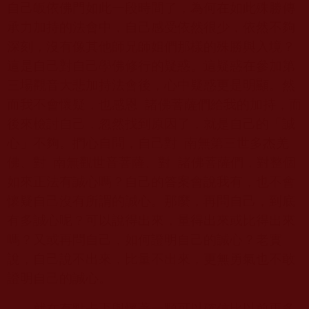
自己皈依佛門如此一段時間了，為何在如此殊勝傳
承力加持的法會中，自己感受依然很少，依然不夠
深刻，沒有像其他師兄師姐們那樣的殊勝與入境？
這是自己對自己學佛修行的疑惑。這疑惑在參加第
三場觀音大悲加持法會後，心中疑惑更是明顯。然
而我不會懷疑，也感恩
諸佛菩薩們給我的加持，而
後來檢討自己，忽然找到原因了，就是自己的「誠
心」不夠。捫心自問，自己對
南無第三世多杰羌
佛、對
南無觀世音菩薩、對
諸佛菩薩們，對整個
如來正法有誠心嗎？自己的答案會說我有，也不會
懷疑自己沒有所謂的誠心。那麼，再問自己，到底
有多誠心呢？可以說得出來，量得出來或比得出來
嗎？又或再問自己，如何證明自己的誠心？老實
說，自己說不出來，比量不出來，更無勇氣也不敢
證明自己的誠心。
就在有點忐忑與懷著一顆可以確信比以前更多