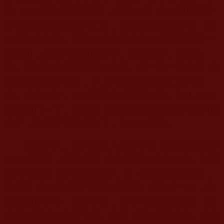
與
南無觀世音菩薩聖號，我再次跟
南無觀世音菩
薩報告目前的職務與工作，祈願菩薩能加持我，因
自己能力有限，需要結合志同道合的長官跟同事一
起努力，讓我可以貢獻所學、報效國家，造福人
民，可以做多福國利民的事業。我一項一項的跟
南
無觀世音菩薩報告，手上與未來重要的工作與任
務，祈求加持，突然間我的後背跟前胸，被人各自
重重拍打一下，我知道
南無觀世音菩薩聽到我的祈
求了，觀世音菩薩應許了，也加持了我。
又過不久，聽到有多人高聲恭頌
南無第三世多
杰羌佛聖號，我觀想著
佛陀莊嚴無比的法像，隨即
跪拜不斷跟
佛陀頂禮磕頭，跟
佛陀報告及祈願，
再把跟
南無觀世音菩薩的祈願跟
佛陀說一次，也
祈願兩岸和平、戰事不起，佛事可以順利展開，如
來正法可以在台灣弘開。也跟
佛陀祈願訴說，當前