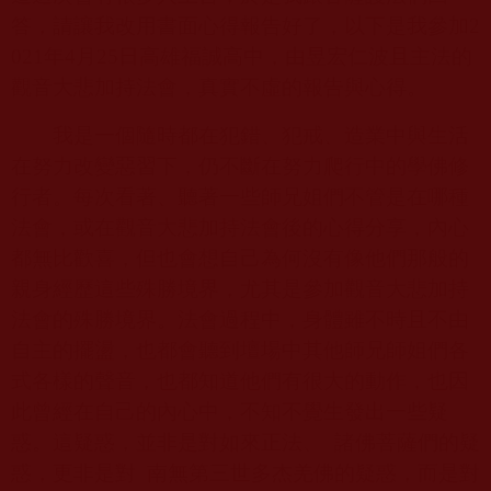
答，請讓我改用書面心得報告好了，以下是我參加
2
021
年
4
月
25
日高雄福誠高中，由昱宏仁波且主法的
觀音大悲加持法會，真實不虛的報告與心得。
我是一個隨時都在犯錯、犯戒、造業中與生活
在努力改變惡習下，仍不斷在努力爬行中的學佛修
行者。每次看著、聽著一些師兄姐們不管是在哪種
法會，或在觀音大悲加持法會後的心得分享，內心
都無比歡喜，但也會想自己為何沒有像他們那般的
親身經歷這些殊勝境界，尤其是參加觀音大悲加持
法會的殊勝境界。法會過程中，身體雖不時且不由
自主的擺盪，也都會聽到壇場中其他師兄師姐們各
式各樣的聲音，也都知道他們有很大的動作，也因
此曾經在自己的內心中，不知不覺生發出一些疑
惑。這疑惑，並非是對如來正法、
諸佛菩薩們的疑
惑，更非是對
南無第三世多杰羌佛的疑惑，而是對