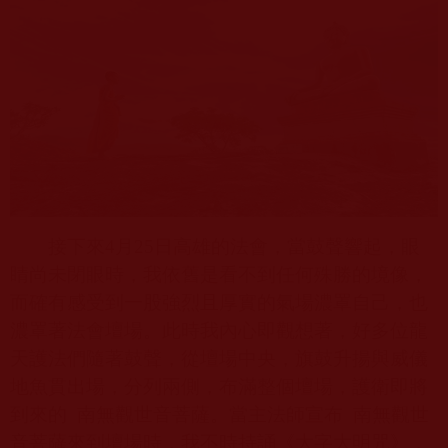
接下來
4
月
25
日高雄的法會，當鼓聲響起，眼
睛尚未閉眼時，我依舊是看不到任何殊勝的境像，
而確有感受到一股強烈且厚實的氣場濃罩自己，也
濃罩著法會壇場。此時我內心即觀想著，好多位龍
天護法們隨著鼓聲，從壇場中央，旗鼓升揚與威儀
地魚貫出場，分列兩側，布滿整個壇場，護衛即將
到來的
南無觀世音菩薩。當主法師宣布
南無觀世
音菩薩來到壇場時，我不時持誦《大字大明咒》，