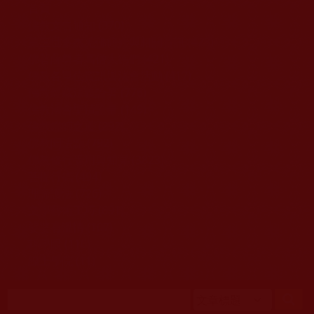
移至主內容
首頁
佛教文告通知 (370)
第三世多杰羌佛簡介與相關資訊 (423)
佛菩薩尊者高僧大德們 (421)
佛教各單位資訊與法會活動 (417)
佛教經藏法義論著 (776)
佛教法會聖蹟證量 (149)
佛教鑑師之道 (292)
佛教聞法點 (792)
佛教修行受用與知見 (3823)
菩提行德 (494)
理諦護法 (726)
文學藝術工巧 (691)
娑婆有溫情 (107)
科學眼 (110)
線上學院 (11)