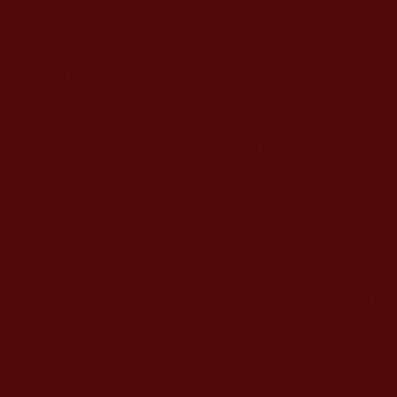
不殺生而行放生與無私利益眾生的基本教義，更無
需過於遷就他人對這些之質疑，畢竟這是與如來正
法及
諸佛菩薩們有緣無緣之差別。法會結束後，我
第一次參加觀音大悲加持法會法義規定的結行放生
法會，從旗尾山下旗尾溪的護堤上，看著成長的故
鄉風貌，沒有遷客騷人的情懷，有的只是一絲一絲
的恬靜。好棒的一場殊勝的法會，我終於知道了，
也體會到了觀音大悲加持法會的通關密碼
---
「虔誠
恭敬心」。
一位依然糊塗與慚愧的修行人
2021
年
4
月
28
日
轉載自：
如法修行 快樂學佛
https://www.spreadtruedharma.org/2021/05/blog-post.h