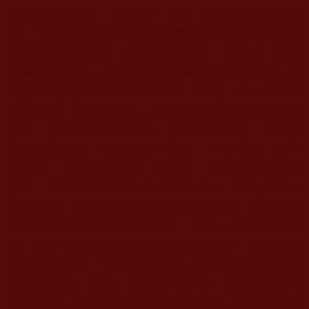
戒規背道而馳。又比如，
H.H.
第三世多杰羌佛
說：“
真修行學佛並不是要你們把財物拿給上師就是
功德解脫的聖因了，而是要真修行、真守戒、真正
具備菩提心行，真正以菩薩行為無私利益大眾，才
能是成就解脫道上前進的聖因。
”可是，有上師對弟
子開示說：真修行的人，首先要把財物盡量供養給
上師，這才是表法的真心，是功德無量的，如果不
真心供養上師，無論你修什麼行、學什麼法，都不
會成就。又比如有法王、法師說：顯宗沒有真正的
佛法，只有密宗才有真正成就的佛法。又比如有一
位上師說：眾生無始以來就是成了佛的，是由於無
明煩惱生起來才淪為眾生的。這樣一知半解的胡
說，根本就是妖師邪惡之謗佛謗法劣行，
H.H.
第三
世多杰羌佛說：“
這類所謂上師，怎能講開示？無非
是殘害大眾。密宗、顯宗都有佛法，如法依戒修行
才能成就，否則學任何宗都不能成就。眾生從無始