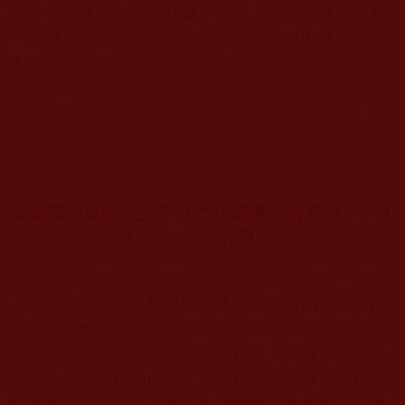
公告，因為公告對邪惡騙子來說，就是斬妖劍，劍
一出鞘，邪惡之師的騙招就地斬滅，無有花招可施
了！
摘錄自：
世界佛教總部說明字第20180101
號(2018
年10
月3
日)
凡是藍釦無論多少段，說他用四暗行考察弟子，就
是百分之百在詐騙弟子
四暗行是屬於大聖者才能實行，至少是金釦三段的
上尊，而且必須是對已經非常虔誠、有相當道行的
弟子，要作為法脈傳人的種子，也就是三段金釦上
尊要把他的這位弟子作為正法傳承人的種子，要把
正法的傳承交付予他，才能施行最後的暗行考核，
除此之外四暗行是不能用在常規佛弟子的身上，如