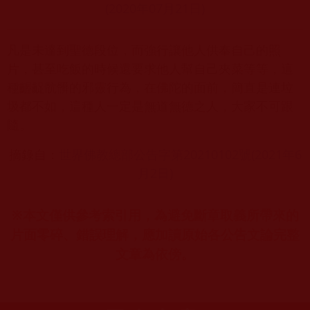
(2020年07月21日)
凡是未達到聖德段位，而強行讓他人供奉自己的照
片，甚至吃飯的時候還要求他人幫自己夾菜等等，這
種齷齪骯髒的邪靈行為，在佛陀的面前，簡直是連垃
圾都不如，這種人一定是無道無德之人，大家不可跟
隨。
摘錄自：
世界佛教總部公告字第20210102號(2021年6
月2日)
※本文僅供參考索引用，為避免斷章取義所帶來的
片面零碎、錯誤理解，應加讀原始各公告文論完整
文章為依傍。