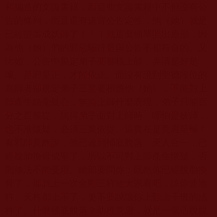
和編造的文論書籍，而這些文論書籍中不但沒有公
告的條列，而且還有違背公告定性，他（她）就是
已經墮落成妖師了！！！就這麼簡單照出原形，因
為他（她）們的邪惡騙行是與公告不相符合的。又
比如，公告中規定弟子要審核上師，弄清是好是
壞、是邪是正，才能依止。而沒有證到聖德段位的
為師者卻規定弟子三業要相應他（她），不能對上
師產生絲毫疑心，無論上師什麼表現，弟子只能百
分之百服從，搞得弟子面對上師時，哪怕是妖師，
也不准懷疑，必須三業依從。這實在是荒唐至極！
有邪師竟然說，他已達到桶底脫落、天人合一，已
經脫胎換骨成聖了，所以不可對上師產生懷疑，否
則修法不能受用。總部要問你：既然你已經脫胎換
骨了，那就上一次金剛三杵給大家看吧，諒你連地
杵、天杵都上不了，更不要說讓你上難上千倍的法
杵了。什麼桶底脫落？幼稚荒唐，就是一個活脫脫