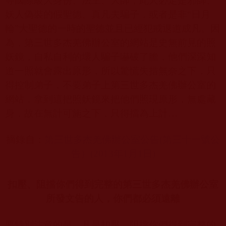
等國際級大身份、法王、大師，此人必定是邪師、
妖人偽裝的假聖德、真凡夫騙子，或者是非“日月
輪”大聖德的一時的聖德並且已經犯戒退道成凡。因
為，第三世多杰羌佛辦公室的網站是史無前見的照
妖鏡，自私自利的壞人騙子嚇破了膽，他們深深知
道一照就會露出原形，所以驚慌失措無奈之下，只
得控制弟子，不要弟子上第三世多杰羌佛辦公室的
網站，拿到這把照妖鏡來把他們照現原形，無處藏
身，故在無計可施之下，只得擋為上計…
摘錄自：
第三世多杰羌佛辦公室公告(
第三十一號公
告）(2013
年1
月1
日)
扣壓、阻擋你們得到完整的第三世多杰羌佛辦公室
所發文告的人，你們都必須遠離
要特別注意的是，凡是扣壓、阻擋你們得到完整的