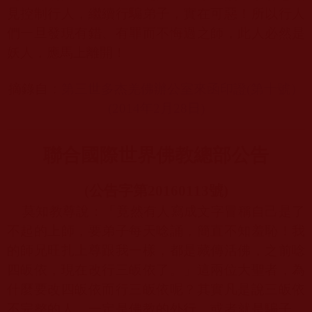
見控制行人，繼續行騙弟子，實在可惡！所以行人
們一旦發現有錯、有罪而不悔過之師，此人必然是
妖人，應馬上離開！
摘錄自：
第三世多杰羌佛辦公室來函印證(
第十號）
(2014
年2
月28
日)
聯合國際世界佛教總部公告
(
公告字第
20160113
號
)
莫知教尊說：「竟然有人寫成文字冒稱自己是了
不起的上師，要弟子每天唸誦，簡直不知羞恥！我
的師兄旺扎上尊跟我一樣，都是藏傳活佛，之前唸
四皈依，現在改行三皈依了。」這兩位大聖者，為
什麼要改四皈依而行三皈依呢？其實凡是說三皈依
不完整的人，一定是佛教的外行，或者就是騙子，