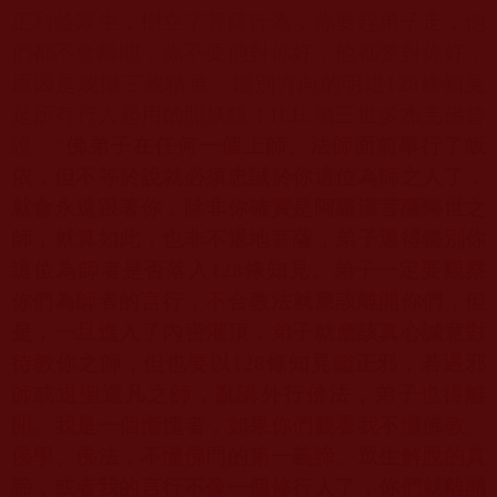
正利益眾生，樹立了菩薩行為，你要趕弟子走，他
們都不會離開，你不要他對你好，他都要對你好，
原因是統攝三藏精華、鑑別方向的明燈
128
條知見
是所有行人起用的照妖鏡！
H.H.
第三世多杰羌佛曾
說：“
佛弟子在任何一個上師、法師面前舉行了皈
依，但不等於說就必須忠誠於你這位為師之人了，
就會永遠跟著你，除非你確實是阿羅漢菩薩轉世之
師，就算如此，也非不退地菩薩，弟子還得鑑別你
這位為師者是否落入
128
條知見。弟子一定要觀察
你們為師者的言行，不合教法就應該離開你們，但
是，一旦進入了內密灌頂，弟子就應該真心誠意對
待教你之師，但也要以
128
條知見鑑正邪，若遇邪
師或退聖還凡之師，亂講外行佛法，弟子也得離
開。我是一個慚愧者，如果你們觀看我不懂佛教、
佛學、佛法，不懂佛門的第一義諦、眾生解脫的真
諦，或者我的言行不像一個修行人了，你們就離開