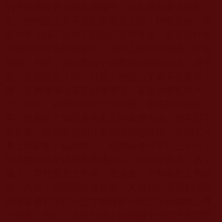
的手無縛杵之力的凡夫騙子！公告為利廣大佛教
徒，明明說了弟子要觀察審查上師，驗明正身，而
竟然有上師不准弟子對自己產生懷疑，甚至用什麼
上師五十頌去控制弟子，這些上師明目張膽，狂妄
至極。不錯，密宗教法中確實有這樣的說法，弟子
要三業相應於上師，可是，也提示了弟子要審查上
師，是真懂佛法還是假懂佛法，甚至於要觀察六
年，而且，密乘中指的三業相應，是指對聖者師，
至少也要是正知正見的真正的高僧大德，而不是不
通經教、以凡充聖的凡夫師或邪惡妖師。有的人才
考上藍釦多一點的段位，經律論考分不到三十分，
很清楚自己是經教都不通的人，明知是凡夫，為了
騙人，竟然冒充大聖者。要清楚，大聖者是上尊稱
號，其實，用因明比量測算，大概
1097
個藍釦三段
的證量道行加在一起才能等於一個三段金釦的上尊
大聖者！所以，凡是邪惡之師和騙子師都不會宏宣