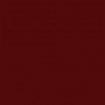
以來就本具與佛無二的佛性，但由於無始以來的無
明煩惱蓋障了不生不滅的佛性，眾生才無以得見佛
性，才一直是眾生而沒有成佛，並不是已經早就是
佛、淪為眾生的，如果佛會淪為眾生，那麼佛法學
來幹什麼？因為阿彌陀佛、釋迦佛陀有一天無明煩
惱生起來了，就會淪為眾生。這樣外行為師者的胡
說不是在破壞如來正法嗎？
”就如此的開示，怎能是
佛教之法呢？怎能利益大眾呢？這完全是邪教之說
法！！！怎麼能同意他們開示呢？因此，
H.H.
第三
世多杰羌佛才說：不准無資格者講開示，如果同意
他們講開示，那世界的佛教就徹底亂透了，都成了
邪教了。儘管如此，社會上藉用佛論亂講邪說開示
的人已經多不勝數，故而法音必須完整聽聞，比如
H.H.
第三世多杰羌佛所指之師是真正阿羅漢菩薩聖
德之師，或戒行如法之釋教大德高僧之師，換言
之，不落入
128
條知見之師，而不是藉用法音打擦