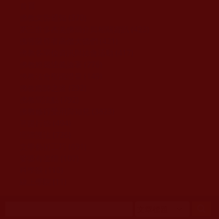
移至主內容
首頁
佛教文告通知 (370)
第三世多杰羌佛簡介與相關資訊 (423)
佛菩薩尊者高僧大德們 (421)
佛教各單位資訊與法會活動 (417)
佛教經藏法義論著 (776)
佛教法會聖蹟證量 (149)
佛教鑑師之道 (292)
佛教聞法點 (792)
佛教修行受用與知見 (3823)
菩提行德 (494)
理諦護法 (726)
文學藝術工巧 (691)
娑婆有溫情 (107)
科學眼 (110)
線上學院 (11)