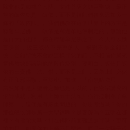
除非祂是如觀音菩薩、文殊菩薩之類巨聖德，最正
規的皈依就是三皈依，而不是祖師們後來添加多一
條的「皈依師」。我們佛教在這個世界上的教主是
釋迦牟尼佛，三皈依是釋迦牟尼佛制定的，無論他
是再大的祖師，都在釋迦牟尼佛之下，今天可以斷
言保證，說三皈依不完整的人，絕對不是金釦聖
德，金釦聖德不會說這樣罪惡的話，不相信你就來
電佛教總部諮詢他的段位級別，要明白，皈依是皈
依的三寶佛、法、僧，而不是上師，因為上師必然
有正和邪兩類，至於密宗加進了「南無咕嚕貝」，
當然如果是大聖者之師也是可以的，但密宗講究的
依師成就，利用《上師五十法頌》強行控制弟子尊
師第一，這個是有嚴重問題的，你思考過嗎？你的
那位皈依師是第一大聖德嗎？是菩薩嗎？五明在哪
裡？有佛陀大嗎？排在佛陀前面難道無罪嗎？更可
怕的是，如果你的上師不是聖德，而是一位騙子或