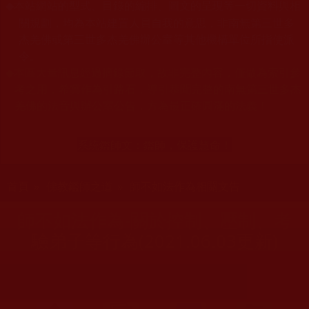
本站網站的型式、目錄的編排、圖文的呈現等一切資料與相
◆
關規劃，均為本站建置人員自我的意思，非南無第三世多
杰羌佛或第三世多杰羌佛辦公室等其他機構單位所指使派
令。
◆
本區大量訊息經過摘錄節取，故非完整內容，僅做為索引參
考之用，希冀作為引路石，導引恭聞完整的南無第三世多杰
羌佛的法音與辦公室公告，方為最正確圓滿的法義！
系統鑑師文：
鑑師，保護慧命！
您在這裡
首頁
»
佛教鑑師之道
»
師不如法作為相關文告
師不如法作為-關於控制、壓制、考
驗弟子等行為(2021.06.03更新)