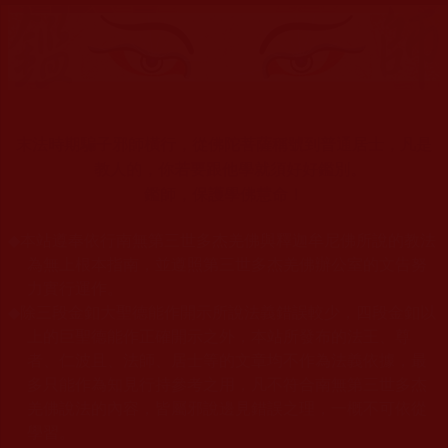
末法時期騙子邪師橫行，從佛陀菩薩稱號到普通居士，凡是
教人的，你若要跟他學就須好好鑑別。
鑑師，保護學佛慧命！
◆
本站遵奉依行南無第三世多杰羌佛與釋迦牟尼佛所說的教法
為無上根本指南，並遵照第三世多杰羌佛辦公室的文告努
力實行運作。
◆
除三段金釦大聖德能作開示所說法義錯誤較少，四段金釦以
上的巨聖德能作正確開示之外，本站所發布的法王、尊
者、仁波且、法師、居士等的文章均不作為法義依據，最
多只能作為知見行持參考之用，凡不符合南無第三世多杰
羌佛說法的內容，皆屬邪說邊見錯誤之理，一概不可依從
學習。