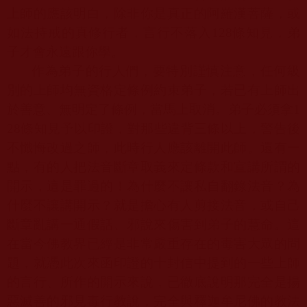
上師的應該明白，除非你是真正的阿羅漢菩薩，或
如法持戒的真修行者，言行不落入
128
條知見，弟
子才會永遠跟你學。
作為弟子的行人們，要特別謹慎注意，任何級
別的上師均無資格定條例約束弟子，若已有上師出
於善意、無明定了條例，當馬上取消。弟子必須拿
1
28
條知見予以印證，對那些違背三條以上，警告後
不懺悔改過之師，此時行人應該離開此師。還有一
點，有的人把法音斷章取義來定條款和宣講所謂的
開示，這是罪過的！為什麼不讓私自翻錄法音？為
什麼不讓講開示？就是擔心有人剪接法音，或自己
斷章亂講一通假話、邪說來傷害到弟子的慧命。這
在當今佛教界已經是非常嚴重存在的毒害大眾的問
題，就憑此次來函印證的十封信中提到的一些上師
的言行、所作的開示來說，已徹底說明那完全是揚
惡滅善的邪見毒行教說，完全與釋迦牟尼佛的教法