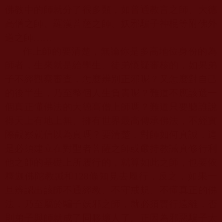
佛教中的師就分了很多類，如普通教言之師、大德
高僧之師、羅漢菩薩之師、妖邪騙子神棍等附佛外
道之師……
作上師的要清楚，無論你是多高地位身份的為
師者，生來就是給學生、徒弟懷疑審核的，如果弟
子不經觀察審查，怎麼辨別正邪呢？又怎麼對自己
的後半生，乃至整個人生負責呢？難道不應該選一
個真正懂佛法的大德高僧上師嗎？難道只要聽誰說
得天上有地上無、擁有世界最高傳承佛法，不經實
際觀察就信以為真嗎？要清楚，對師如何真誠，這
是必須建立在對聖者菩薩之師或嚴持教誡真修行利
他之師的基礎上所履行的，就算如此之師，也要依
釋迦佛陀教誡和
128
條知見去履行，反之，如果一
旦辨認出該師不通經教、不守戒規、不懂真正的佛
法，乃至屬於騙子妖邪之師，就必須實行遠離，否
則弟子與師就成了同夥壞人了。正因為邪惡騙子太