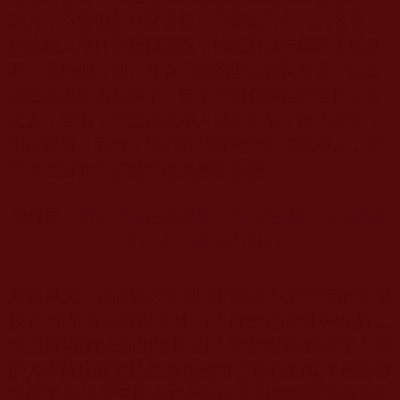
的人，不管他是什麼身份、不管他有多大的名聲，
無論此人用什麼藉口開脫，他絕對是一個騙子或妖
邪，哪怕他（她）具有明確的聖德轉世身份，現在
都已經淪落為邪師了！佛弟子們必須遠離這種罪孽
之人！否則，一定與這種人同擔黑業，永住輪迴，
不得解脫。同時，你們遇到這種情況或這種人，可
以來信告知第三世多杰羌佛辦公室
…
摘錄自：
第三世多杰羌佛辦公室公告(
第三十九號公
告）(2013
年10
月9
日)
來信原文：
煩請辦公室聖德們應証我們以下的鐵定
規定
:
如果對上師不忠誠
;
對上師故意隱瞞事情
;
對上
師說假話
;
對上師生懷疑
;
對上師發假願
;
對誹謗上師
的人不持反對意見
;
對眾生没有菩提心
;
對騙子邪師發
誓信守
;
對違背三壇大戒之師效忠
;
對阿羅漢菩薩轉世