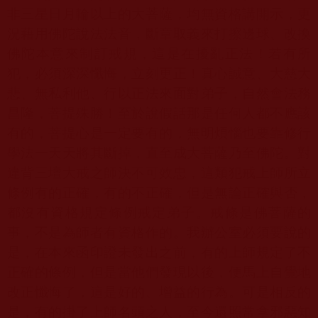
非三星日月輪以上的大菩薩，均無資格講開示，更
況藉用佛陀說法法音，斷章取義來打擦邊球、改換
佛陀本意來制訂戒規，這是在擾亂正法！若有所
犯，必須深深懺悔，立刻更正！真心誠意、大慈大
悲、無私利他、行以正法來面對弟子，自然會法務
昌隆，菩提殊勝！至於說假話那是任何人都不應該
有的，菩提心是一定要有的，無明煩惱也要靠修行
學法一天天將其斷掉，直至成大菩薩乃至佛陀。對
違背三壇大戒之師決不可效忠，這類犯戒上師所立
條例有的正確，有的不正確，但是無論正確與否，
都沒有資格規定條例戒定弟子。戒條是佛菩薩的
事，不是為師者有資格作的。我辦公室必須要說的
是，在本來函印證未發出之前，有的上師規定了不
正確的條例，但是當他們發現以後，便馬上自覺地
改正懺悔了，這是好的、增益的行為。可是相反的
是，有的掛了上師名頭之人，至今還照常拿邪惡知