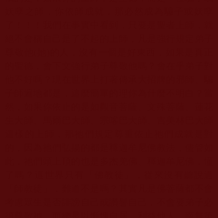
妖孽之師，你依師成就，那必然成為騙子或妖孽
了！！！我們在事實中看到，只要是聖者上師，就
絕不會稱自己是了不起的上師，凡是強行規定弟子
尊敬他
(
她
)
的人，沒有一個是好東西，如果是真正
的聖德，會下文強行弟子尊敬他嗎？會在乎弟子對
他不好嗎？現在世界上打著傳承大招牌的邪師、騙
子師遍地都是，這麼簡單的理你為什麼不明白？當
然，如果你依止的是如觀音菩薩、文殊菩薩、蓮花
生大師、馬爾巴大師、宗喀巴大師、吉美林巴大師
這樣的上師，那祂們規定尊重依止祂們成就是對
的，因為祂們弘揚的都是釋迦牟尼佛教法，儘管如
此，祂們頭上頂的也是多杰羌佛、釋迦牟尼佛，懂
了嗎？這世界只有「佛教徒」，從來沒有聽說過
「師教徒」，難道不是嗎？其實凡是佛菩薩都不會
考慮眾生是否誹謗自己或讚譽自己，不會要弟子必
須尊敬祂，而總是以慚愧自居，利益他人，南無第