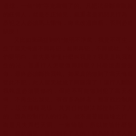
邊球，一個“師”字充當得了的。凡把法音斷章取義
的任何人，就是不正知見，嚴重者是邪惡見行為，
所犯之人必須馬上懺悔，徹底改過自新，否則必遭
缺疾！
又比如來函提到的“無明不淨業，我見不可生，
生了當天悔過不得再犯，如果再犯，不得成就。”你
們要明白，首先要學懂什麼叫我見？我見是執我而
生的法，普通行人怎麼做得到呢？只能說盡量去
做，最終必須斷掉我執。如果真的做到了當天悔過
從此不犯，此人當天就成了阿羅漢了！讓行人斷除
我執是必須要修的，但絕不可能做到犯了當天改
悔、不再生出我見。有很多為師者，都喜歡控制弟
子，設立種種花樣，其實任何辦法都控制不了人
的，因為控制行人的行為，就不是菩提薩埵之行，
而是凡夫異想天開、一廂情願，所以無論什麼發
誓、條款偏見，是控制不了人的！要為師者本人真