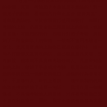
上述是一位佛教徒來信咨詢關於上師考驗弟子
的事情，其實，考驗弟子本身就是不應該的！對一
個弟子的觀察、看他的言行舉止是否“從善其流”，
這倒是應該的。至於密宗實行使用四明行、四暗行
考驗的上師，必須是金釦三段及以上的聖德（也就
是菩薩）才能用四明行、四暗行對弟子考驗，而且
到了三段金釦以上的聖德，一般都不會用考驗這一
做法。尤其是普通的上師自己都還在修行中，說一
句不好聽但又是實在的話，自己都還是凡夫境，沒
有解脫，根本就不具資格考驗任何人。凡是未到金
釦的上師，做錯了事改成說考驗，那是為自己所做
錯的事情在找一個解套的藉口，這樣的行為非常不
好，不是修行人。旺扎上尊說：「幾年前我的恩師
南無羌佛曾經說了這麼一句話：『我現在是一個慚
愧者，不具備考驗他人的資格，只存著考驗自己是
不是在利益眾生，因此，我才不收供養義務為大眾