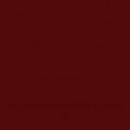
三世多杰羌佛就是活生生的實例。小心點哦！不要
被那些膽大包天連釋迦牟尼佛制定的皈依三寶都敢
破壞的人妖們，把你給騙了，讓你去當「師教徒」
妖孽子孫，你現在皈依的那一位上師，考上的是幾
段呢？是金釦聖德嗎？你應該看一下千年難見的錄
相，也許被我的拙火把他燒垮架、猖狂逃命的就是
你的皈依師吧！就算那場法會沒有他的影子，但是
他考上的段位會說話，矇混不過關的！
聯合國際世界佛教總部
2016
年
10
月
31
日
聯合國際世界佛教總部對咨詢的回
覆