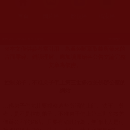
首頁
圖片區
影視區
檔案區
發文時間：2016年11月28日 星期一
瀏覽次數：210
※本文僅供參考索引用，為避免斷章取義所帶來的
片面零碎、錯誤理解，應加讀原始各公告文論完整
文章為依傍。
控制弟子，不准弟子們上第三世多杰羌佛辦公室的
網站
…佛弟子們尤其要觀察這些所謂的上師、法王、尊
者，是不是控制弟子，不准弟子們上第三世多杰羌
佛辦公室的網站。只要有如此行為，無論此人是何