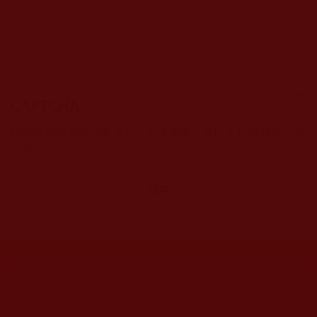
CAPTCHA
該問題用於測試您是否是正常使用者，並防止垃圾郵件自動
提交。
網站文章總數：
7195
網站圖片總數：
17882
網站影視總數：
1658
網站檔案總數：
1118
今日瀏覽人次：
1257
總瀏覽人次：
3093988