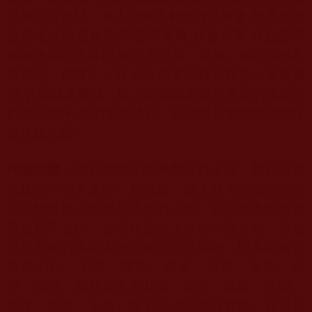
之師不可懷疑。有人說每天都要自己審查
,
如果發現
違背這些鐵定規定
,
不當下懺悔
,
就會有罪
,
而且當下
懺悔永遠不得再犯
,
無明不淨業、我執、都得懺悔不
得再犯。跟隨了一個上師
,
就不得再到其他上師處參
學
,
否則就是叛徒。以上這些鐵定規定要我們佛弟子
們必須信守
,
否則不得成就。祈請辦公室聖德們印証
是正確的嗎
?
印證回覆：
說到佛
教界的佛教徒對上師，那必須首
先建立一個大原則，那就是：該人是大聖德阿羅漢
菩薩轉世的上師還是普通的上師、或掛名為大德實
質是騙子之師，在沒有定出上師的性質之前，佛教
徒是不能對為師者致以如聖之禮儀的，因為師有非
常多的師，工業、農業、藝術、科學、文學、數
學、物理、自然等各有其師，測字、算命、陰陽、
風水、巫婆、小偷、騙子等也都各有其師，就只是