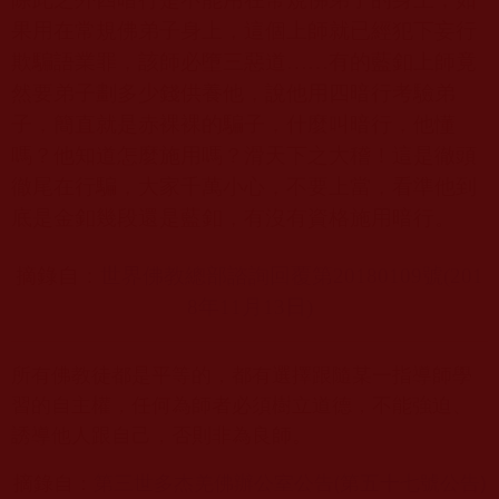
果用在常規佛弟子身上，這個上師就已經犯下妄行
欺騙語業罪，該師必墮三惡道
……
有的藍釦上師竟
然要弟子劃多少錢供養他，說他用四暗行考驗弟
子，簡直就是赤裸裸的騙子，什麼叫暗行，他懂
嗎？他知道怎麼施用嗎？滑天下之大稽！這是徹頭
徹尾在行騙，大家千萬小心，不要上當，看準他到
底是金釦幾段還是藍釦，有沒有資格施用暗行。
摘錄自：
世界佛教總部諮詢回覆第20180109
號(201
8
年11
月13
日)
所有佛教徒都是平等的，都有選擇跟隨某一指導師學
習的自主權，任何為師者必須樹立道德，不能強迫、
誘導他人跟自己，否則非為良師。
摘錄自：
第三世多杰羌佛辦公室公告(第五十七號公告)