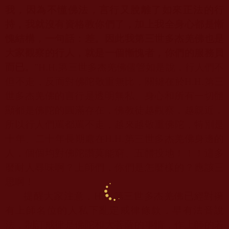
我，因為不懂佛法，言行又脫離了如來正法的行
持，我就沒有資格教你們了，加上我全身心都是慚
愧結構，一句話：差。因此我第三世多杰羌佛也是
大家觀察的行人，就是一個慚愧者，你們的服務員
而已。
”
H.H.
第三世多杰羌佛儘管如是說，行人們不
但不走，反而對佛陀敬重無比，關鍵在於
H.H.
第三
世多杰羌佛的言行是透明無私、身心和所有一切體
顯都是佛陀的圓滿存在，佛教徒越觀察，越親近，
所以行人們罵都罵不走，越來越敬重佛陀，特別是
十年、二十年長期處在
H.H.
第三世多杰羌佛身邊的
人，個個均對佛陀讚莫能窮、五體投地！！！這多
麼耐人尋味啊？上師們，你們是怎麼樣的？應該三
思啊！
提醒大家注意，
H.H.
第三世多杰羌佛已經對擁
有上師名位的人私下亂定戒律條款，早有法音說
法，制訂戒律是佛陀和大菩薩的事情，作上師的若