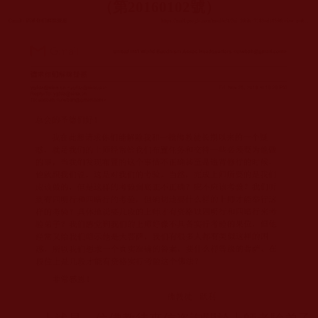
（第
20160102
號）