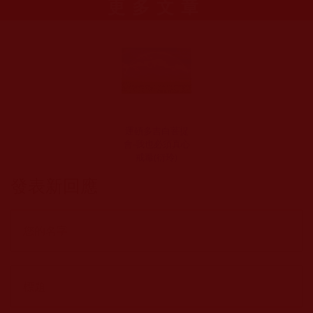
更多文章
運頓多吉白菩提
會-我也必須真心
戒毒(衍玲)
發表新回應