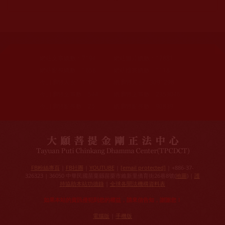
網站文章總數：
7194
網站圖片總數：
17881
網站影視總數：
1658
網站檔案總數：
1118
今日瀏覽人次：
718
總瀏覽人次：
3091298
今日瀏覽文章數：
544
總瀏覽文章數：
2353046
今日瀏覽影視數：
25
總瀏覽影視數：
90839
FB粉絲專頁
|
FB社團
|
YOUTUBE
|
[email protected]
| +886-37-
326323 | 36050 中華民國苗栗縣苗栗市維新里僑育街26巷8號(
地圖
) |
護
持協助本站功德錄
|
全球各聞法機構資料表
如果本站的資訊侵犯到您的權益，請來信告知，謝謝您！
電腦版
|
手機版