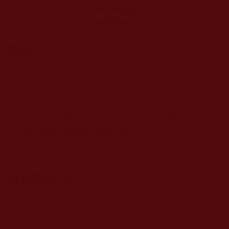
當時在香港義雲
高大師館現場的
人士證明黃曉穗
詐騙
回應
訪客留言 (未驗證)
2016年12月08日 星期四
至誠頂禮感恩 南無第三世多杰羌佛
至誠頂禮感恩 南無第三世多杰羌佛
回應
發表新回應