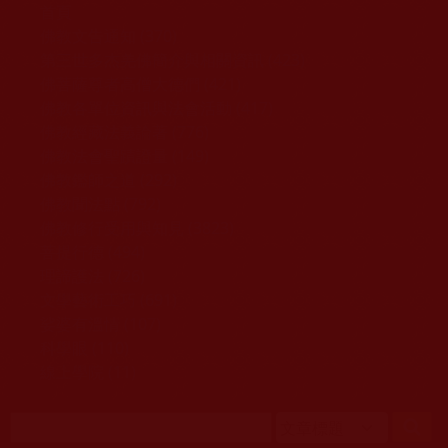
移至主內容
首頁
佛教文告通知 (370)
第三世多杰羌佛簡介與相關資訊 (423)
佛菩薩尊者高僧大德們 (421)
佛教各單位資訊與法會活動 (417)
佛教經藏法義論著 (776)
佛教法會聖蹟證量 (149)
佛教鑑師之道 (292)
佛教聞法點 (792)
佛教修行受用與知見 (3823)
菩提行德 (494)
理諦護法 (726)
文學藝術工巧 (691)
娑婆有溫情 (107)
科學眼 (110)
線上學院 (11)