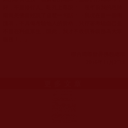
好，不是修行人。旺扎上尊說：「幾年前我的恩師
南無羌佛曾經說了這麼一句話：『我現在是一個慚
愧者，不具備考驗他人的資格，只存著考驗自己是
不是在利益眾生，因此，我才不收供養義務為大眾
服務！』」
聯合國際世界佛教總部
2016
年
11
月
27
日
更多文章