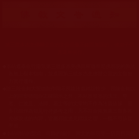
第三世多杰羌佛辦公室的文告是最正確而無誤的，佛弟子們
應遵奉依行。
◆
本站遵奉依行南無第三世多杰羌佛與釋迦牟尼佛所說的教法
為無上根本指南，並遵照第三世多杰羌佛辦公室的文告努
力實行運作。
◆
除三段金釦大聖德能作開示所說法義錯誤較少，四段金釦以
上的巨聖德能作正確開示之外，本站所發布的法王、尊
者、仁波且、法師、居士等的文章均不作為法義依據，最
多只能作為知見行持參考之用，凡不符合南無第三世多杰
羌佛說法的內容，皆屬邪說邊見錯誤之理，一概不可依從
學習。
◆
本站網站的型式、目錄的編排、圖文的呈現等一切資料與相