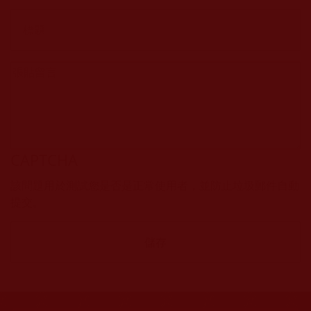
CAPTCHA
該問題用於測試您是否是正常使用者，並防止垃圾郵件自動
提交。