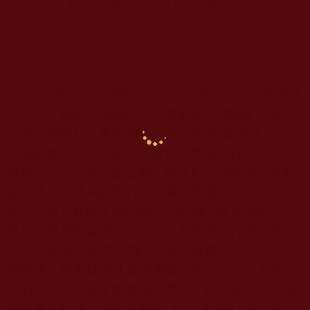
上述是一位佛教徒來信咨詢關於上師考驗弟子
的事情，其實，考驗弟子本身就是不應該的！對一
個弟子的觀察、看他的言行舉止是否“從善其流”，
這倒是應該的。至於密宗實行使用四明行、四暗行
考驗的上師，必須是金釦三段及以上的聖德（也就
是菩薩）才能用四明行、四暗行對弟子考驗，而且
到了三段金釦以上的聖德，一般都不會用考驗這一
做法。尤其是普通的上師自己都還在修行中，說一
句不好聽但又是實在的話，自己都還是凡夫境，沒
有解脫，根本就不具資格考驗任何人。凡是未到金
釦的上師，做錯了事改成說考驗，那是為自己所做
錯的事情在找一個解套的藉口，這樣的行為非常不