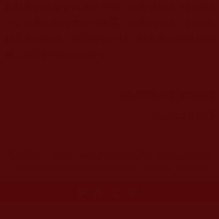
對妖孽的種種行為不屑一顧，
但我們作為一個佛弟
子，如果不維護佛陀的尊嚴、如來的正法，
那根本
就是黑業纏身、罪惡極盛之徒，與如來正法毫無因
緣，
何具解脫成就之有？
第三世多杰羌佛辦公室
2016
年
4
月
20
日
原文網址：
http://www.hhdcb3office.org/html/info
rmation/announcement_no48_2016_04_20.html
更多文章