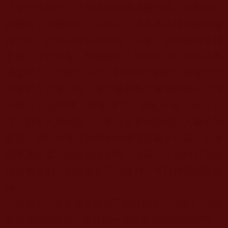
法是一個外行，只知道遊說講演賣門票，
剝奪眾生
的錢財，而相反的，
H.H.
第三世多杰羌佛卻義務服
務大眾，從來不收任何供養，結果，
這些採取各種
手段八方收供養、奪錢財的人說
H.H.
第三世多杰羌
佛是壞人，大家想一想，剝奪眾生錢財、
勒索眾生
供養的人是壞人呢，還是義務為大家服務的人是壞
人呢？）
這些壞人散佈謠言，擾亂社會，迷惑公
眾，損害大眾利益，
大家凡是看到這種妖人騙子的
賬號，
請向臉書或相關網站揭發其騙子行為，以便
關閉其賬號。
這種維護光明、正義、正法的行為是
功德無量的，
必然破格正法修持，早日獲得福慧圓
滿。
南無第三世多杰羌佛發下的行願是
“
眾生的一切造
業罪過由我承擔，
我種的一切善業功德全給你們
”
，