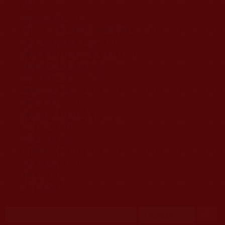
移至主內容
首頁
佛教文告通知 (370)
第三世多杰羌佛簡介與相關資訊 (423)
佛菩薩尊者高僧大德們 (421)
佛教各單位資訊與法會活動 (417)
佛教經藏法義論著 (776)
佛教法會聖蹟證量 (149)
佛教鑑師之道 (292)
佛教聞法點 (792)
佛教修行受用與知見 (3823)
菩提行德 (494)
理諦護法 (726)
文學藝術工巧 (691)
娑婆有溫情 (107)
科學眼 (110)
線上學院 (11)