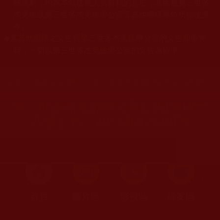
關規劃，均為本站建置人員自我的意思，非南無第三世多
杰羌佛或第三世多杰羌佛辦公室等其他機構單位所指使派
令。
當其他機構之文告與第三世多杰羌佛辦公室的文告相衝突
◆
時，一切以第三世多杰羌佛辦公室的文告為依準。
您在這裡
首頁
»
佛教文告通知
»
第三世多杰羌佛辦公室公告與通知
第三世多杰羌佛辦公室公告(第四十
八號公告）2016年4月20日)
首頁
圖片區
影視區
檔案區