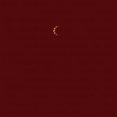
劉娟簽訂的這份合同。又比如，
國際刑警於
2009
年
11
月
19
日告知，
中國已於
2008
年
6
月
11
日主動請求
撤銷了國際刑警的通緝令，
國際刑警并通知了各成
員國不准留置南無第三世多杰羌佛，
但迫害南無第
三世多杰羌佛的公安爪牙照常把過去公安誣陷南無
第三
世多杰羌佛而發的通緝令貼在網上，
其目的是
欲以此醜惡行徑來掩蓋他們自身貪腐搶奪南無第三
世多杰羌
佛創作的書畫
700
多張，價值
400
多億人民
幣。
乃至中國第一流的法學專家專門為此案召開了
研討會，
認為深圳的政法系統在此案件中完全是莫
須有的亂來，
列出的唯有的兩個被詐騙人都不承認
被詐騙，沒有被騙的人，
沒有被騙的財物，專家們
并行文建議深圳市人民法院予以糾正。
至於社會上
那些混在佛教中的某些大佬級人物，
自己對佛教佛