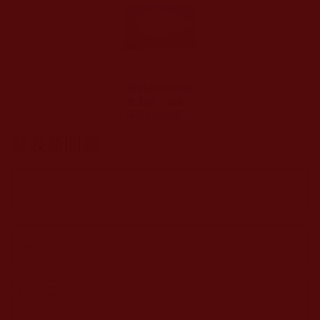
運頓多吉白菩提
會-對於「自在」
兩字的體悟(劉殷
凖)
發表新回應