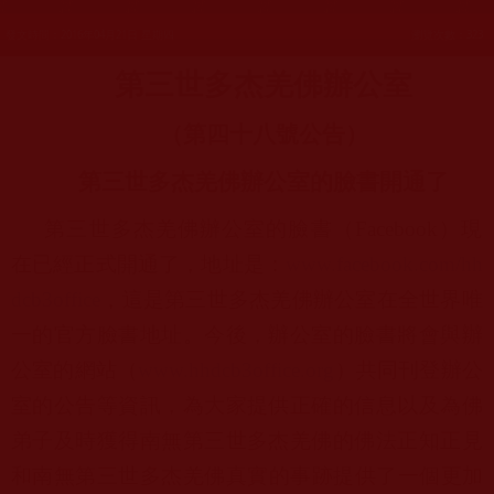
發文時間：2016年04月21日 星期四
瀏覽次數：323
第三世多杰羌佛辦公室
（第四十八號公告）
第三世多杰羌佛辦公室的臉書開通了
第三世多杰羌佛辦公室的臉書（
Facebook
）
現
在已經正式開通了，地址是：
www.facebook.
com/hh
dcb3office
，
這是第三世多杰羌佛辦公室在全世界唯
一的官方臉書地址。今後，
辦公室的臉書將會與辦
公室的網站（
www.
hhdcb3office.org
）
共同刊登辦公
室的公告等資訊，
為大家提供正確的信息以及為佛
弟子及時獲得南無第三世多杰羌佛的
佛法正知正見
和南無第三世多杰羌佛真實的事跡提供了一個更加