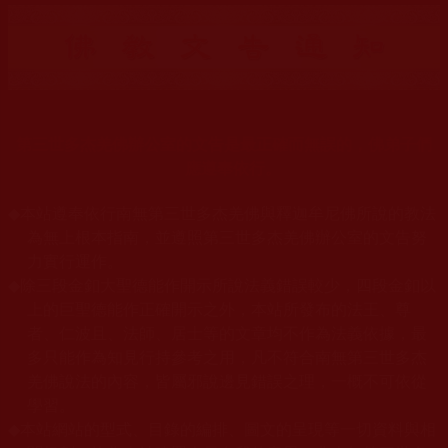
第三世多杰羌佛辦公室的文告是最正確而無誤的，佛弟子們
應遵奉依行。
◆
本站遵奉依行南無第三世多杰羌佛與釋迦牟尼佛所說的教法
為無上根本指南，並遵照第三世多杰羌佛辦公室的文告努
力實行運作。
◆
除三段金釦大聖德能作開示所說法義錯誤較少，四段金釦以
上的巨聖德能作正確開示之外，本站所發布的法王、尊
者、仁波且、法師、居士等的文章均不作為法義依據，最
多只能作為知見行持參考之用，凡不符合南無第三世多杰
羌佛說法的內容，皆屬邪說邊見錯誤之理，一概不可依從
學習。
◆
本站網站的型式、目錄的編排、圖文的呈現等一切資料與相