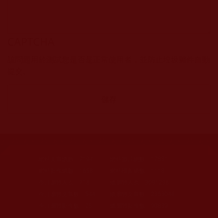
CAPTCHA
該問題用於測試您是否是正常使用者，並防止垃圾郵件自動
提交。
網站文章總數：
7194
網站圖片總數：
17881
網站影視總數：
1658
網站檔案總數：
1118
今日瀏覽人次：
718
總瀏覽人次：
3091298
今日瀏覽文章數：
544
總瀏覽文章數：
2353046
今日瀏覽影視數：
25
總瀏覽影視數：
90839