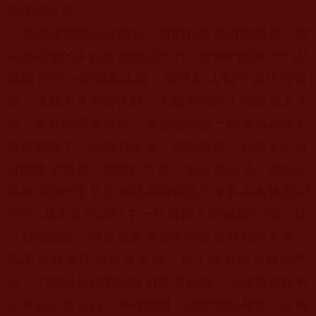
便捷
的平台。
必須要告訴大家的是，
有個別曾迫害南無第三世
多杰羌佛的人已經被關押判刑，
但他們的爪牙們及
佛教界的一些邪惡人物、
騙子妖人照常潛伏在暗
處，這些人見不得天日，
不敢光明正大地以真名出
現，而只能隱名埋姓，
冒充南無第三世多杰羌佛和
辦公室設了一些臉書賬號、部落格等，
以根本不存
在的事來誣蔑、誹謗
H.H.
第三世多杰羌佛（
如公安
以莫須有的事來立案誣蔑南無第三世多杰羌佛在
20
00
年
4
月與劉娟簽訂了一份賣房合同騙得
1.5
億，
殊
不知南無第三世多杰羌佛在中國從沒有任何公司，
也未曾有過任何房產買賣，根本沒有做過任何生
意，
不但沒有跟劉娟簽過生意合同，也沒有跟任何
人簽過生意合同，
事實證明，公安到現在拿不出與