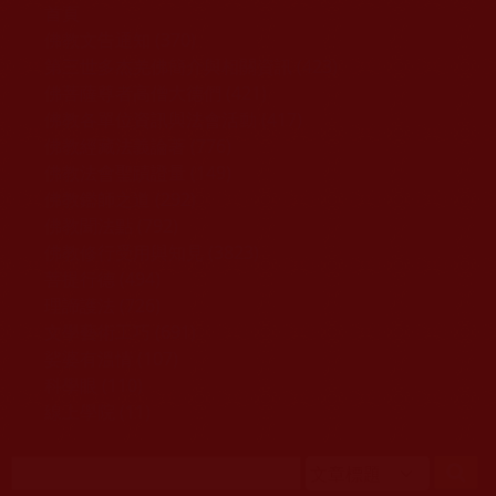
移至主內容
首頁
佛教文告通知 (370)
第三世多杰羌佛簡介與相關資訊 (423)
佛菩薩尊者高僧大德們 (421)
佛教各單位資訊與法會活動 (417)
佛教經藏法義論著 (776)
佛教法會聖蹟證量 (149)
佛教鑑師之道 (292)
佛教聞法點 (792)
佛教修行受用與知見 (3823)
菩提行德 (494)
理諦護法 (726)
文學藝術工巧 (691)
娑婆有溫情 (107)
科學眼 (110)
線上學院 (11)