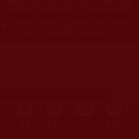
關規劃，均為本站建置人員自我的意思，非南無第三世多
杰羌佛或第三世多杰羌佛辦公室等其他機構單位所指使派
令。
當其他機構之文告與第三世多杰羌佛辦公室的文告相衝突
◆
時，一切以第三世多杰羌佛辦公室的文告為依準。
您在這裡
首頁
»
佛教文告通知
»
國際佛教僧尼總會公告與通知
»
其
國際佛教僧尼總會轉發：我終於決定
離開第三世多杰羌佛了
首頁
圖片區
影視區
檔案區