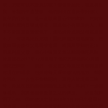
尼，怎麼可以不說真話呢？但儘管如此，我還有生
我、養我的年邁雙親，他們到現在還未學到佛法，
甚至仍行外道，這一直以來是心中的牽絆，想到舍
利弗和摩訶目犍連尊者，我這個小有覺境的人，根
本不要說是自覺覺他了，連陷於外道的父母都還渡
不了，何堪為比丘尼哦！因此經過深思熟慮後，想
親自回去接引父母同登道果，將我所學到的正法，
用來利益父母，但心中確實又無法離開佛陀恩師，
於是我在
2017
年
12
月稟報了佛陀恩師我的心意後，
佛陀恩師說：「很好，你去渡父母並沒有離開這裡
你現在的壇場，包括你每天禪坐修法的地方，都與
你同在，一步也不會離開的，當你入於現量三昧
時，你就在我的面前聞聽無上真理，等到下一步因
緣成熟，我將會賜你更勝之法的傳授。」於是我解
開了心結，因此便決定於
2018
年
5
月
10
日出發回台
灣道場，一想到我的身體要離開慈悲偉大的佛陀恩