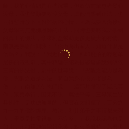
師，我的心情總是有些沉重，但效仿前輩尊者發心
渡母，我也發願要救渡父母，讓他們學到正法，也
只得暫時放下這份難捨的心情，因為我要圓滿接引
父母學南無羌佛恩師的正法，同時也要將我所學到
的真正的佛法，拿來利益幫助更多更廣大的有情。
南無羌佛恩師問我：「你做為出家人，知道什麼是
僧嗎？」我說：「我近日看了一部印度拍的釋迦牟
尼佛的電視劇，其中釋迦佛陀為提婆達多說到皈依
三寶的佛法僧，劇中的世尊說：『覺醒之能力是為
佛，覺醒之道是為法，將自我身心投入者是為
僧。』」南無羌佛恩師說：「這部片體現了諸惡莫
作，眾善奉行，因果不昧，萬法平等，三界眾生皆
具佛性，是功德無量的，但實在太粗獷了，百分之
九十九的佛陀經歷、教法，和其弟子之事蹟都未列
入，畢竟是拍電視嘛，不完整。」我說我認為也是
如此，比如釋迦佛陀報化後，點火荼毗時，怎麼也