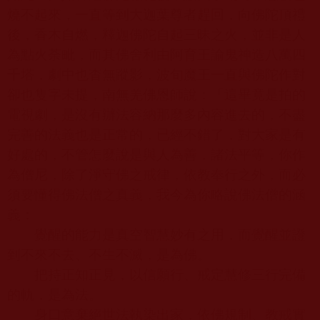
燒不起來，一直等到大迦葉尊者趕回，向佛陀頂禮
後，香木自燃，釋迦佛陀自起三昧之火，並非是人
為點火荼毗，而其佛舍利由阿育王諭鬼神造八萬四
千塔，劇中也杳無蹤影，波旬魔王一直與佛陀作對
卻也隻字未提，南無羌佛恩師說：「這畢竟是拍的
電視劇，是沒有辦法容納那麼多內容進去的，不盡
完善的法義也是正常的，已經不錯了，對大家是有
好處的，不管怎麼說是與人為善，諸法平等，你作
為僧尼，除了淨守佛之戒律，依教奉行之外，而必
須要懂得佛法僧之真義，我今為你略說佛法僧的涵
義：
覺醒的能力是真空智慧妙有之用，而覺醒並證
到不來不去、不生不滅，是為佛。
把持正知正見，以信願行、戒定慧修三行完備
的軌，是為法。
身口意棄絕世法執染出家，依佛規制、教戒實