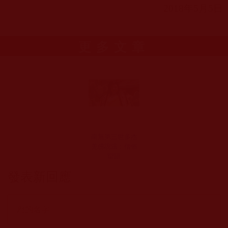
2018
年
5
月
5
日
更多文章
南無第三世多杰
羌佛說法：僧俗
辯語
發表新回應