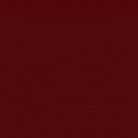
發文時間：2018年05月06日 星期日
瀏覽次數：110
我終於決定離開第三世多杰羌佛了
我是釋正慧，在台灣國立政治大學畢業後，到
廟上出了家，跟隨第三世多杰羌佛，在其駐錫地十
八年，現在終於決定離開羌佛回台灣了，有如說離
開羌佛，莫如說我獲得了生生世世都能依止南無第
三世多杰羌佛修學如來正法了！我在南無第三世多
杰羌佛恩師壇場受教了十八年，這期間見聞了、體
驗了、聽到了、感受了、歷歷在目，太多太多，佛
陀恩師把我帶進了殊勝的佛法門樑，讓我親自領略
了真正佛陀的如來教法，寫了《揭開真相》一書，
我在佛陀恩師加持眷顧之下，耳濡目染，身歷其
境，得到了我夢寐以求想要的東西，我很慚愧，不
應該講這自滿的話，可這是心裡話哦，我身為比丘