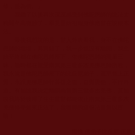
修，是為僧。」
我聽了以後再次深深感受到佛陀恩師的說法太
精闢至高微妙了，畢竟是始祖報身佛應世在說根本
法。
最後我想說的是，世人外表看我，身不在佛陀
恩師的壇場，其實錯了，我一步也沒有離開，我至
始至終都在佛陀恩師座下，依佛陀恩師的現量三
昧，隨時都在親受南無第三世多杰羌佛恩師所教，
我永遠是佛陀恩師座下的比丘尼弟子，直至無上正
覺，永跟羌佛恩師行菩提之道，自覺覺他，不行外
道。有如說我決定離開南無第三世多杰羌佛，莫如
說我終於獲得了生生世世都能依止南無第三世多杰
羌佛修學如來正法了，我獲得的這份法喜無以言
喻！
慚愧 佛弟子比丘尼 正慧