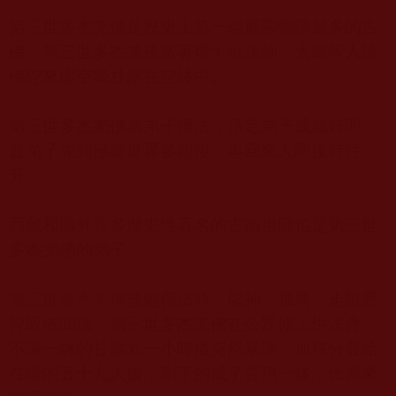
第三世多杰羌佛是歷史上第一個展顯聖蹟最多的古
佛；第三世多杰羌佛當著幾十位法師、大德等人請
佛陀來虛空降甘露在空缽中。
第三世多杰羌佛為弟子傳法，預定弟子成就時間，
渡弟子先到極樂世界參觀後，再回來人間按時往
升。
西藏和國外許多歷史性著名的古德祖師也是第三世
多杰羌佛的弟子。
第三世多杰羌佛
曾經傳法時，龍神、飛鳥、走獸悉
皆皈依聞法；第三世多杰羌佛在公眾修上供法會，
不滿一缽的甘露丸一小時後突然暴漲，加持分發給
在場的五十九人後，剩下的成了冒頂一缽，比原來