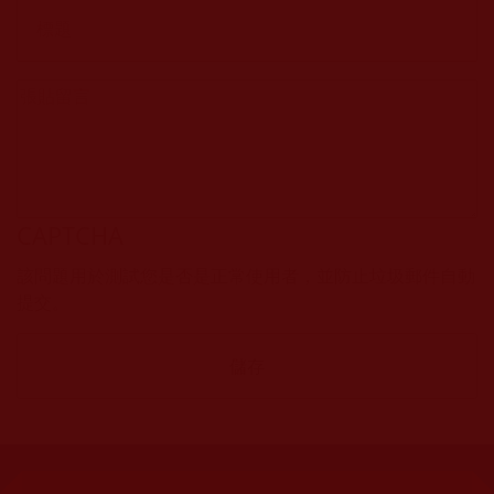
CAPTCHA
該問題用於測試您是否是正常使用者，並防止垃圾郵件自動
提交。