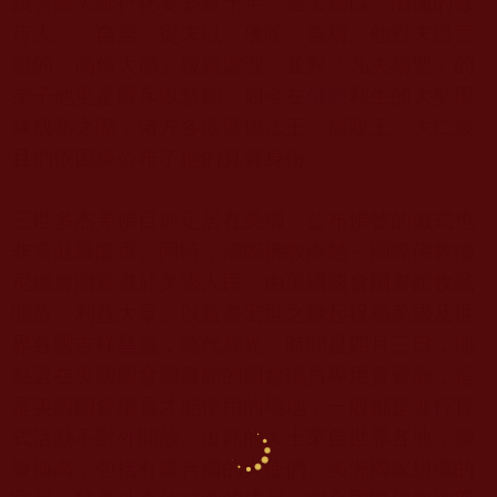
義雲高大師行化娑婆數十年，過去總以「慚愧的修
行人」、自居，從未以「佛陀」自稱。他對未證言
證的「高僧大德」嚴厲處理，並對「凡夫稱聖」的
弟子他更是嚴斥以慧劍。如今在
佛教
利生的大勢因
緣成熟之際，諸方各派聖德法王、攝政王、大仁波
且們依因緣公布了祂的真實身份。
三世多杰羌佛目前定居在美國，公布佛號的儀式也
非常莊嚴隆重。同時，國際佛教團體－國際佛教僧
尼總會贈寶書於美國人民，由美國國會圖書館收藏
開放，利益大眾。以寶書宏世之緣起祝福美國及世
界各國吉祥昌盛，萬代輝光。時間是
四月三日
，地
點選在美國國會圖書館的國會議員專用貴賓廳，這
是美國國會議員才能使用的場地，一般都是進行官
式活動不對外開放。出席的人士來自世界各地，層
級極高，包括有聯合國的大使們、美洲國家組織的