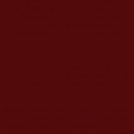
官員、駐美外交使節團的成員、聯合國際佛教總部
的代表、及佛教薩迦、寧瑪、格魯、噶舉、噶當、
覺域、希解和顯宗、禪宗、淨土等各大教派的許多
法王、仁波切、法師等。象徵寶書宏世與佛法之宏
傳之緣起將跨越國家、外交、政治、宗教各領域，
利益一切眾生。
＜多杰羌佛第三世＞寶書之出版，以書告訴人們如
何修行、如何無私利他，如何斷執成聖，並用大量
的圖片、文字詳細記載了多杰羌佛的佛量事實，通
過無數真實事例，向世人指示佛法非理論的存在，
而是事實的存在。
國際佛教僧尼總會主席隆慧大師說，《多杰羌佛第
三世》這一寶書中只記載了
三世多杰羌佛
的三十個
大類的成就，儘管這三十個大類的成就也只是三世