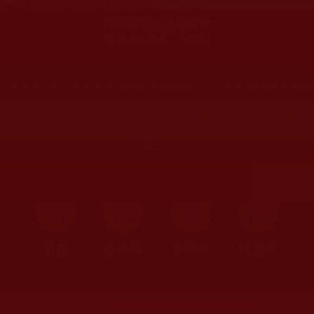
HKS香港衛視紀錄片
《走近南無羌佛》系列節目
您在這裡
首頁
»
第三世多杰羌佛簡介與相關資訊
»
多杰羌佛簡介與地
多杰羌佛第三世降世 佛教有了「教
皇」
首頁
圖片區
影視區
檔案區
發文時間：2009年02月07日 星期六
瀏覽次數：495