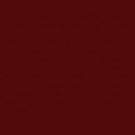
皇。
多杰羌佛的降世與任何佛陀的化身不同，是屬於原
始性表顯佛法的存在，故為降世，於每一眾生世界
中（如娑婆世界），只有獨一的降世，以表正法之
所在，也就是說，在同一時代不同時轉世兩位多杰
羌佛，必須等待前一位多杰羌佛離開世界後，後一
位多杰羌佛才會隨眾生福報因緣誕生。如在娑婆世
界曾降世多杰羌佛第二世維摩詰聖尊幫助釋迦佛陀
教化八千菩薩和五百比丘，維摩詰離開娑婆世界後
兩千多年，由眾生因緣福報的成熟，第三世多杰羌
佛雲高益西諾布才降世，施一切利益於眾生。而根
據大日如來尊勝法王授記，第四世多杰羌佛將於五
千年後再降臨此世界。
http://www.nownews.com/2008/04/10/327-2256126.ht
m