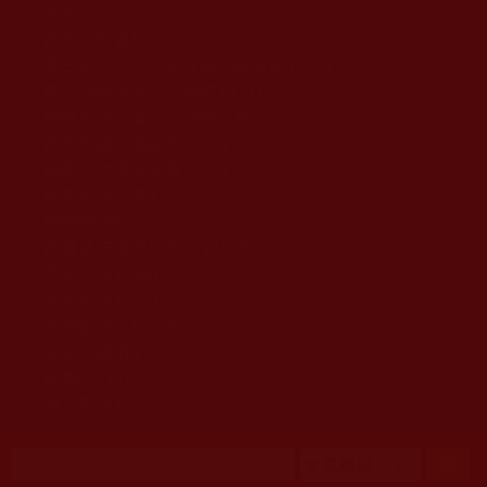
移至主內容
首頁
佛教文告通知 (370)
第三世多杰羌佛簡介與相關資訊 (423)
佛菩薩尊者高僧大德們 (421)
佛教各單位資訊與法會活動 (417)
佛教經藏法義論著 (776)
佛教法會聖蹟證量 (149)
佛教鑑師之道 (292)
佛教聞法點 (792)
佛教修行受用與知見 (3823)
菩提行德 (494)
理諦護法 (726)
文學藝術工巧 (691)
娑婆有溫情 (107)
科學眼 (110)
線上學院 (11)