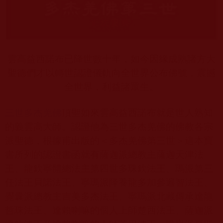
雲高益西諾布已降世數十年，如今因緣成熟諸方大
聖德們才以轉世認證儀軌向全世界公布佛號，震撼
全世界，利益諸眾生。
三世多杰羌佛
頂聖如來雲高益西諾布就是世人熟知
的義雲高大師。認證他為三世多杰羌佛的佛教各宗
派聖德，根據甫出版的＜多杰羌佛第三世＞這本寶
書所列的認證書函就有薩迦派總教主薩迦天津法
王、龍欽寧體總法主第四世多珠欽法王、瑪派第三
任法王貝諾法王、寧瑪派降養龍多加參遍智法王、
覺囊派總教主吉美多杰法王、寧瑪派北藏傳承達龍
哲珠法王、達賴喇嘛的個人上師楚西法王、薩迦派