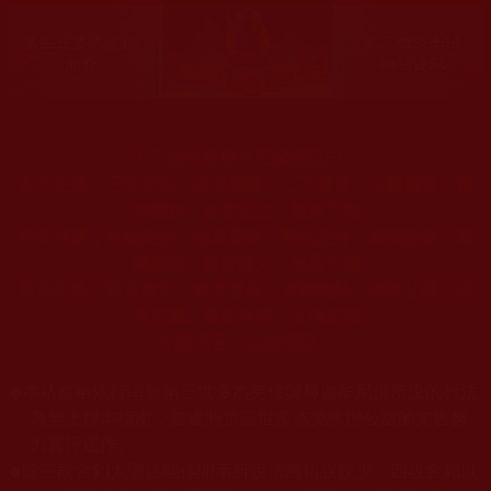
大日如來尊勝法王賦授記曰：
多杰羌佛，三世來到。維摩尊聖，二下雲霄。法藏通達，四
智圓妙。眾生怙主，無師可教。
神玄雕寶，奇端絕妙。能取霧氣，雕品定持。展顯證量，高
峰絕技。當世諸人，無聖可複。
若仿不異，我言欺世。維摩雲高，金剛總持。佛降甘露，眾
見空施。最益有情，古佛悲智。
今說示言，以證授記。
◆
本站遵奉依行南無第三世多杰羌佛與釋迦牟尼佛所說的教法
為無上根本指南，並遵照第三世多杰羌佛辦公室的文告努
力實行運作。
◆
除三段金釦大聖德能作開示所說法義錯誤較少，四段金釦以