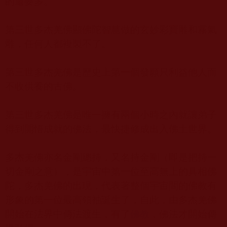
的還要多。
第三世多杰羌佛顯佛陀智慧做的玄妙彩寶雕和霧氣
雕，任何人都複製不了。
第三世多杰羌佛是歷史上第一個發願只利益他人而
不收供養的古佛。
第三世多杰羌佛是唯一擁有兩個小時之內就讓弟子
得到開悟成就的佛法，最快捷修成出入佛土世界。
多杰羌佛亦名金剛總持，又名持金剛（即是把持一
切金剛之意），是宇宙中第一位至高無上的具相佛
陀，多杰羌佛的出現，代表著整個宇宙間的佛教有
形象的第一位最高領袖誕生了，自此，由多杰羌佛
開始在法界中傳法渡生，有了
佛教
，佛法才開始傳