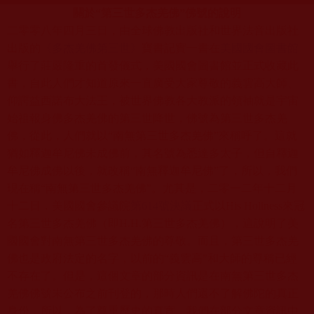
關於“第三世多杰羌佛”佛號的說明
二零零八年四月三日，由全球佛教出版社和世界法音出版社
出版的
《多杰羌佛第三世》
寶書記實一書
在
美國國會圖書館
舉行了莊嚴隆重的首發儀式，美國國會圖書館並正式收藏此
書，自此人們才知道原來一直廣受大家尊敬的義雲高大師、
仰諤益西諾布大法王，被世界佛教各大教派的領袖就是宇宙
始祖報身佛多杰羌佛的第三世降世，佛號為第三世多杰羌
佛，從此，人們就以“南無第三世多杰羌佛”來稱呼了。這就
猶如釋迦牟尼佛未成佛前，其名號為悉達多太子，但自釋迦
牟尼佛成佛以後，就改稱“南無釋迦牟尼佛”了，所以，我們
現在稱“南無第三世多杰羌佛”。尤其是，二零一二年十二月
十二日，美國國會參議院
第614號決議
正式以His Holiness來冠
名第三世多杰羌佛（即H.H.第三世多杰羌佛），這說明了美
國國會對南無第三世多杰羌佛的尊敬。而且，第三世多杰羌
佛也是政府法定的名字，以前的“義雲高”和大師的尊稱已經
不存在了。但是，這個文章的部分資訊是在南無第三世多杰
羌佛佛號未公布之前刊登的，那時人們還不了解佛陀的真正
身份，所以，為了尊重歷史的真實，我們在部分文章資訊中