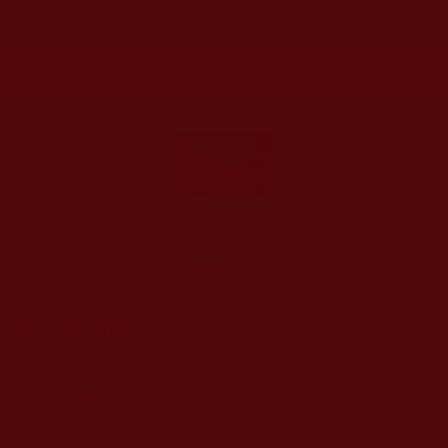
更多文章
H.H.第三世多杰
羌佛韻雕作品：
黃金提煉的地方
發表新回應