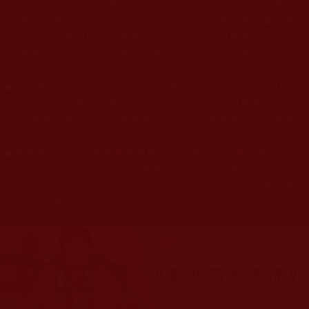
上的巨聖德能作正確開示之外，本站所發布的法王、尊
者、仁波且、法師、居士等的文章均不作為法義依據，最
多只能作為知見行持參考之用，凡不符合南無第三世多杰
羌佛說法的內容，皆屬邪說邊見錯誤之理，一概不可依從
學習。
◆
本站網站的型式、目錄的編排、圖文的呈現等一切資料與相
關規劃，均為本站建置人員自我的意思，非南無第三世多
杰羌佛或第三世多杰羌佛辦公室等其他機構單位所指使派
令。
◆
南無第三世多杰羌佛圓展無量智境，體顯五明圓滿無上，本
站所刊載之聖蹟、五明、事例無非是南無羌佛無量智慧海
中之一粟，願藉寥寥數篇之文，引眾入學，依止羌佛，修
學無上佛道。