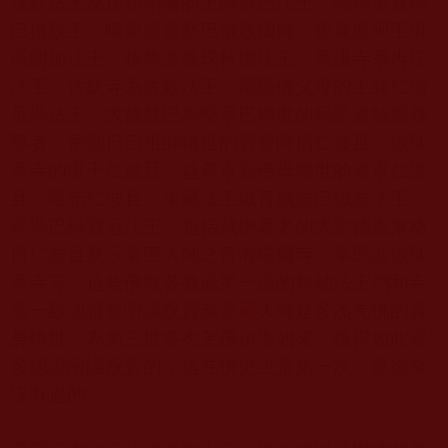
達欽法王及達賴喇嘛的上師茶巴法王、噶舉派夏瑪
巴攝政王、噶舉派嘉察巴攝政國師、覺囊派阿王班
瑪朗加法王、格魯派夏珠秋揚法王、雪謙寺系冉江
法王、佐欽寺系佐欽法王、嚴隆佛父母的上師仁增
尼瑪法王、大德登巴烏堅寧巴轉世的烏堅喜饒握修
尊者，密勒日巴祖師轉世的雲登降措仁波且、敏珠
寧寺的堪千仁波且、益希卓嘉佛母轉世的康卓仁波
且、嘎諾仁波且、東藏法王絨青絨波巴絨波法王、
噶瑪巴綠寶冠法王、包括藏密著名的大聖德唐東格
博仁波且及宗喀巴大師之青海塔爾寺、寧瑪派敏珠
寧寺等，這些佛教各教派第一流的領袖法王們和寺
廟一致認證並附議祝賀義雲高大師是多杰羌佛的真
身轉世，為第三世多杰羌佛頂聖如來。獲得如此眾
多認證附議祝賀的，這在佛史上是第一次，是從來
沒有過的。