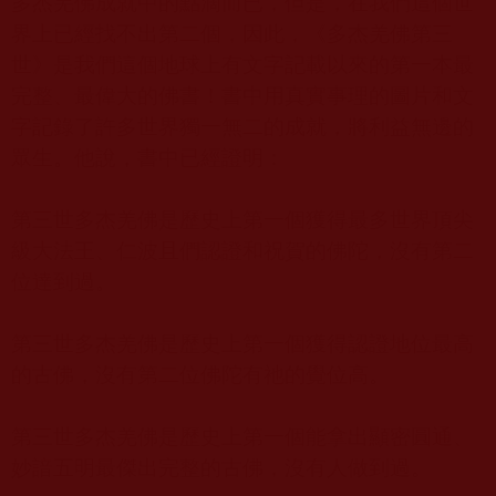
多杰羌佛成就中的點滴而已，但是，在我們這個世
界上已經找不出第二個，因此，《多杰羌佛第三
世》是我們這個地球上有文字記載以來的第一本最
完整、最偉大的佛書！書中用真實事理的圖片和文
字記錄了許多世界獨一無二的成就，將利益無邊的
眾生。他說，書中已經證明：
第三世多杰羌佛是歷史上第一個獲得最多世界頂尖
級大法王、仁波且們認證和祝賀的佛陀，沒有第二
位達到過。
第三世多杰羌佛是歷史上第一個獲得認證地位最高
的古佛，沒有第二位佛陀有祂的覺位高。
第三世多杰羌佛是歷史上第一個能拿出顯密圓通、
妙諳五明最傑出完整的古佛，沒有人做到過。