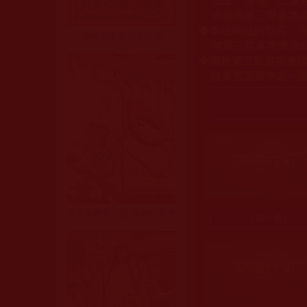
合南無第三世多杰
本站網站的型式、
◆
佛教簡略傳承皈依境
無第三世多杰羌佛
南無第三世多杰羌
◆
無量智慧海中之一
多杰羌佛第二世 維摩詰聖尊
(第一集)