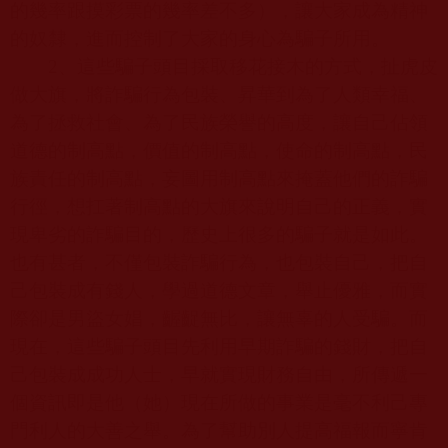
的幾率跟摸彩票的幾率差不多），讓大家成為精神
的奴隸，進而控制了大家的身心為騙子所用。
2
、這些騙子頭目採取移花接木的方式，扯虎皮
做大旗，將詐騙行為包裝、昇華到為了人類幸福、
為了拯救社會、為了民族榮譽的高度，讓自己佔領
道德的制高點，價值的制高點，使命的制高點，民
族責任的制高點，妄圖用制高點來掩蓋他們的詐騙
行徑，想扛著制高點的大旗來說明自己的正義，實
現卑劣的詐騙目的，歷史上很多的騙子就是如此。
也有甚者，不僅包裝詐騙行為，也包裝自己，把自
己包裝成有錢人，學過道德文章，舉止優雅，而實
際卻是男盜女娼，齷齪無比，讓無辜的人受騙。而
現在，這些騙子頭目先利用早期詐騙的錢財，把自
己包裝成成功人士，早就實現財務自由，所傳遞一
個資訊即是他（她）現在所做的事業是毫不利己專
門利人的大善之舉。為了幫助別人提高福報而寧肯