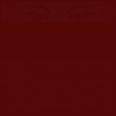
末法時期騙子邪師橫行，從佛陀菩薩稱號到普通居士，凡是
教人的，你若要跟他學就須好好鑑別。
鑑師，保護學佛慧命！
◆
本站遵奉依行南無第三世多杰羌佛與釋迦牟尼佛所說的教法
為無上根本指南，並遵照第三世多杰羌佛辦公室的文告努
力實行運作。
◆
除三段金釦大聖德能作開示所說法義錯誤較少，四段金釦以
上的巨聖德能作正確開示之外，本站所發布的法王、尊
者、仁波且、法師、居士等的文章均不作為法義依據，最
多只能作為知見行持參考之用，凡不符合南無第三世多杰
羌佛說法的內容，皆屬邪說邊見錯誤之理，一概不可依從
學習。