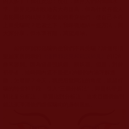
的太多了！我在反思：現在，雖然人們的知識水
準、眼界見識相較過去大有提高，但為什麼有些人
還犯同樣的錯誤？那麼如何看穿他們，使自己不再
上當受騙呢？思索之下，我略微總結一些方法，與
大家分享，但水準有限，萬望海涵。
如何辨別邪惡騙術使我們不再受騙？請運用頂
聖如來所開示的
《淺釋邪惡見和錯誤知見》
的
128
條來鑒別。因為這是照妖鏡、辨妖器。但是，對於
初學者，短時間內還不能把
128
條的內涵理解透
徹，怎麼辦？今天，我想用世間法的角度，談談行
騙的特徵和手段，引入“三個分析法”，即是科學資
料比量分析法 、事實比對分析法、追求目標價值對
錯法來理清他們虛假騙術的邏輯脈絡。