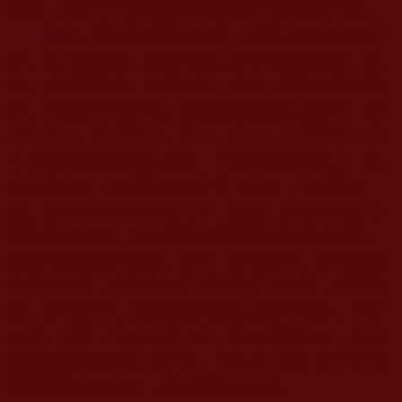
來的，因此不可忽視借鑒歷史的事實比對分析法。
首先，再以陳恒寶生為例，實際上他今天的行
徑，在丹增諾日、王敏等身上都不同程度發生。比
如，妄語騙眾生、詐騙錢財；比如，混亂的男女關
係，導致破不邪淫戒；比如把自己包裝成聖者，卻
抵制聖考，誹謗聖考、聖德；比如，把帶著親信弟
子做生意淩駕在聞法修行、學習如來正法之上，以
做生意為名，詐騙其他弟子等；比如，撤掉聞法
點，或搞四書五經講堂等等。因此，如果我們用事
實比對的方法，很容易找出陳恒寶生與丹增諾日、
王敏不如法的共同點，那麼，丹增諾日、王敏都因
為邪惡之行，暴露出他們邪師騙子的本質，遭受惡
報，那麼同理，陳恒寶生同樣也是騙子邪師，本質
無異。然而，有些糊塗人士，不去反思比較，繼續
把陳恒寶生當成聖者恭敬，可見他（她）是不具備
慧眼識別比較的人，因此而愚癡上當。