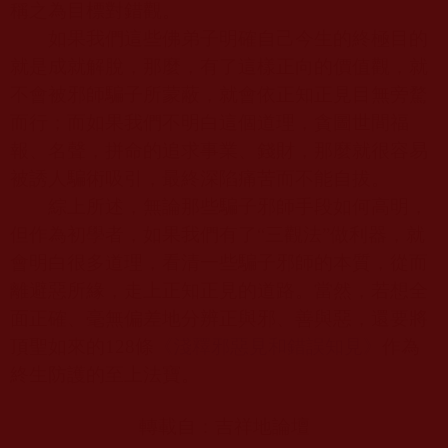
稱之為目標對錯觀。
如果我們這些佛弟子明確自己今生的終極目的
就是成就解脫，那麼，有了這樣正向的價值觀，就
不會被邪師騙子所蒙蔽，就會依正知正見目無旁騖
而行；而如果我們不明白這個道理，貪圖世間福
報、名聲，拼命的追求事業、錢財，那麼就很容易
被誘人騙術吸引，最終深陷痛苦而不能自拔。
綜上所述，無論那些騙子邪師手段如何高明，
但作為初學者，如果我們有了“三觀法”做利器，就
會明白很多道理，看清一些騙子邪師的本質，從而
離避惡所緣，走上正知正見的道路。當然，若想全
面正確、毫無偏差地分辨正與邪、善與惡，還要將
頂聖如來的
128
條
《淺釋邪惡見和錯誤知見》
作為
終生防護的至上法寶。
轉載自：吉祥地論壇