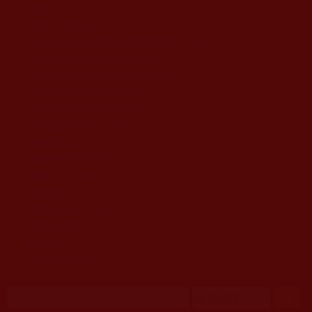
移至主內容
首頁
佛教文告通知 (370)
第三世多杰羌佛簡介與相關資訊 (423)
佛菩薩尊者高僧大德們 (421)
佛教各單位資訊與法會活動 (417)
佛教經藏法義論著 (776)
佛教法會聖蹟證量 (149)
佛教鑑師之道 (292)
佛教聞法點 (792)
佛教修行受用與知見 (3823)
菩提行德 (494)
理諦護法 (726)
文學藝術工巧 (691)
娑婆有溫情 (107)
科學眼 (110)
線上學院 (11)