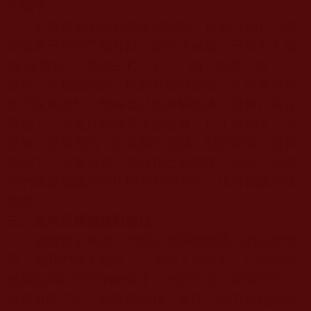
了騙子。
更有甚者明明知道是個騙局，而他（她）心中
卻認為只要自己能發財，自己不被騙，只要有人成
為“接盤俠”，管他三七二十一，騙一個是一個，只
要自己不被騙就行，因此就推波助瀾，大肆宣傳尋
找下家來接盤，轉嫁自己的被騙成本。這種行為在
歷史上，多見於那些買了假古董，打了眼的人，怎
麼辦？冒稱真的，甚至製造套路，擊鼓傳花，直到
找到下一個受害者，轉嫁自己的成本。因此，如果
他們具備借鑒歷史比照反觀的方法，很容易識別這
類壞人。
三、追求目標價值對錯法
價值觀是每個人判斷是非與明辨黑白的信念體
系，是我們待人處世、行事為人的規範。正確的價
值觀如同航海時的總舵手，把握住它，就掌握了人
生前進的方向、追求的目標，因此，此方法也可以