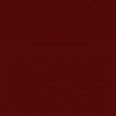
首頁
圖片區
影視區
檔案區
發文時間：2017年10月18日 星期三
瀏覽次數：144
用世間法來識別騙子的行徑
最近一個偶然機會，略讀了評書大師連闊如老
先生寫的一本書，主要描述過去一些江湖上許多行
業的遊戲規則。其中大篇幅講述騙子行騙的手法、
套路。看後不禁啞然失笑，百年之前的手法到現在
還有很多在盛行。百年前有人上當受騙，甚至家破
人亡；百年後的今天，同樣的手法、相同的套路，
依然引來上當受騙者無數。世間如此，佛教界竟也
如此。末法時期打著佛教旗號、披著
佛教
外衣行騙