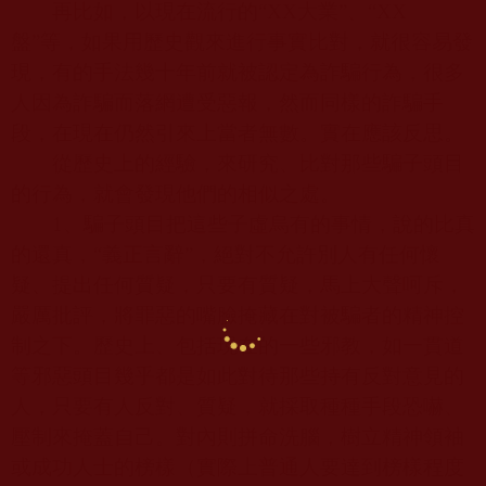
再比如，以現在流行的“
XX
大業”、“
XX
盤”等，如果用歷史觀來進行事實比對，就很容易發
現，有的手法幾十年前就被認定為詐騙行為，很多
人因為詐騙而落網遭受惡報，然而同樣的詐騙手
段，在現在仍然引來上當者無數。實在應該反思。
從歷史上的經驗，來研究、比對那些騙子頭目
的行為，就會發現他們的相似之處。
1
、騙子頭目把這些子虛烏有的事情，說的比真
的還真，“義正言辭”，絕對不允許別人有任何懷
疑、提出任何質疑，只要有質疑，馬上大聲呵斥，
嚴厲批評，將罪惡的嘴臉掩藏在對被騙者的精神控
制之下。歷史上、包括現在的一些邪教，如一貫道
等邪惡頭目幾乎都是如此對待那些持有反對意見的
人，只要有人反對、質疑，就採取種種手段恐嚇、
壓制來掩蓋自己。對內則拼命洗腦，樹立精神領袖
或成功人士的榜樣（實際上普通人要達到榜樣程度