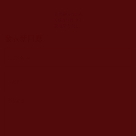
造景藝術似自然
天成真無異 少年
藝術家依佛法展
高度創意才華-義
發表新回應
恒公作品集“恒公
六部曲”出版 少年
之表率