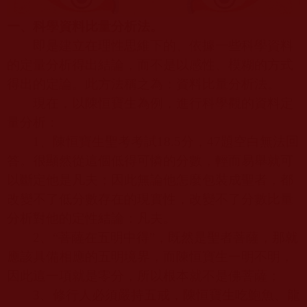
一、科學資料比量分析法。
即是建立在理性思維下的、依據一些科學資料
的定量分析得出結論，而不是以感性、模糊的方式
得出的定論。此方法稱之為：資料比量分析法。
現在，以陳恒寶生為例，進行科學觀的資料定
量分析：
1
、陳恒寶生聖考考試
18.5
分，
47
題空白無法回
答。很顯然從這個低得可憐的分數，輕而易舉就可
以斷定他是凡夫；因此無論他怎麼包裝成聖者，都
改變不了低分數存在的現實性，改變不了分數比量
分析對他的定性結論：凡夫。
2
、“菩薩在五明中得”，既然是聖者菩薩，那就
應該具備相應的五明境界，而陳恒寶生一明不明，
因此這一項就是零分，所以根本就不是佛菩薩；
3
、修行人必須嚴持五戒，陳恒寶生吃鮑魚、龍