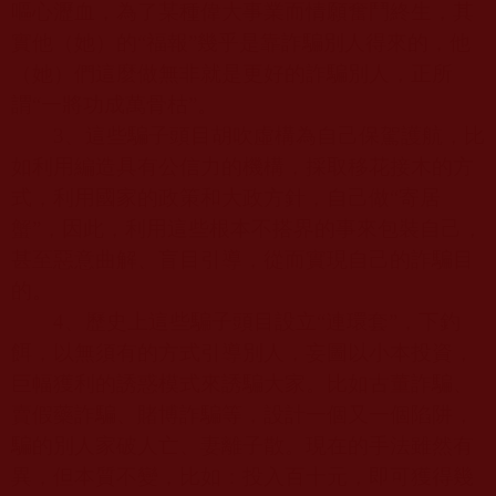
嘔心瀝血，為了某種偉大事業而情願奮鬥終生，其
實他（她）的“福報”幾乎是靠詐騙別人得來的，他
（她）們這麼做無非就是更好的詐騙別人，正所
謂“一將功成萬骨枯”。
3
、這些騙子頭目胡吹虛構為自己保駕護航，比
如利用編造具有公信力的機構，採取移花接木的方
式，利用國家的政策和大政方針，自己做“寄居
蟹”，因此，利用這些根本不搭界的事來包裝自己，
甚至惡意曲解、盲目引導，從而實現自己的詐騙目
的。
4
、歷史上這些騙子頭目設立“連環套”，下釣
餌，以無須有的方式引導別人，妄圖以小本投資，
巨幅獲利的誘惑模式來誘騙大家。比如古董詐騙、
賣假藥詐騙、賭博詐騙等，設計一個又一個陷阱，
騙的別人家破人亡、妻離子散。現在的手法雖然有
異，但本質不變，比如：投入百十元，即可獲得幾