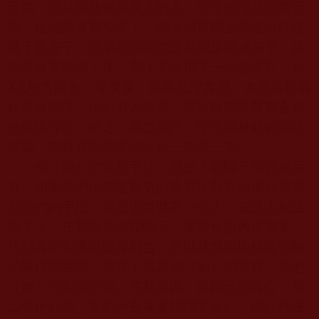
百萬，但是那些報單投入的人，至今也沒見到幾百
萬；這個謊言實現不了，騙子頭目馬上製造出分發
幾千套房子，結果到現在也沒見到誰得過房子，這
個謊言實現不了後，馬上又使用下一個連環套，到
XX
地方開會，發獎金，結果又沒實現，進而再用各
種謊言推諉，比如有人破壞、國家目前監督審查形
勢嚴峻等等。總之，竭盡腦汁、使出渾身解數招搖
撞騙，製造異想天開的南柯一夢又一夢。
他（她）們這些手法，歷史上的騙子都曾經用
過。如果我們用借鑒歷史的事實比對方法很容易辨
別他們的手段，但是很遺憾有一些人，在誘人利益
驅使下，在花言巧語矇騙下，哪裡會思考那麼多，
只想著即刻獲得豐厚利益，所以就無知地被這些騙
子騙得團團轉，被賣了還為他（她）們數錢，為他
（她）們歌功頌德。究其原因，是自己的貪心，加
上僥倖心理，妄想一夜暴富的虛妄之心，因此輕信