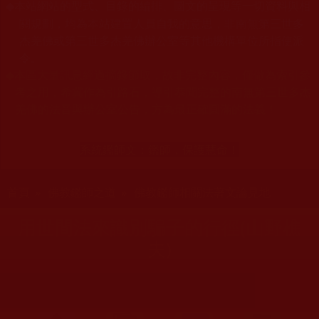
本站網站的型式、目錄的編排、圖文的呈現等一切資料與相
◆
關規劃，均為本站建置人員自我的意思，非南無第三世多
杰羌佛或第三世多杰羌佛辦公室等其他機構單位所指使派
令。
◆
本區大量訊息經過摘錄節取，故非完整內容，僅做為索引參
考之用，希冀作為引路石，導引恭聞完整的南無第三世多杰
羌佛的法音與辦公室公告，方為最正確圓滿的法義！
系統鑑師文：
鑑師，保護慧命！
您在這裡
首頁
»
佛教鑑師之道
»
佛教鑑師相關法著文論見地
用世間法來識別騙子的行徑(山野樵
夫)