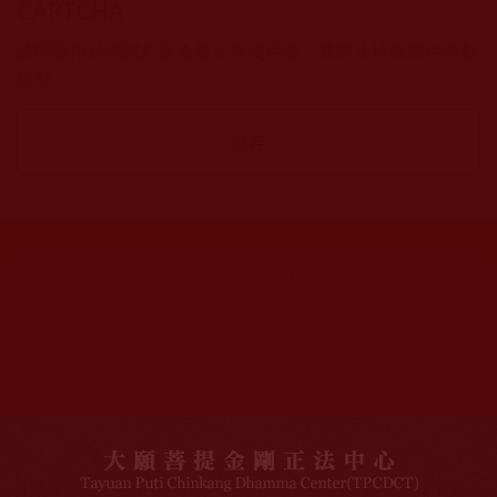
CAPTCHA
該問題用於測試您是否是正常使用者，並防止垃圾郵件自動
提交。
網站文章總數：
7195
網站圖片總數：
17882
網站影視總數：
1658
網站檔案總數：
1118
今日瀏覽人次：
1257
總瀏覽人次：
3093988
今日瀏覽文章數：
978
總瀏覽文章數：
2355166
今日瀏覽影視數：
101
總瀏覽影視數：
91007