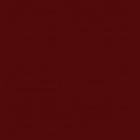
蝦，破不殺生戒；惡性侵害婦女，破不邪淫戒；喜
歡喝紅酒，破不酗酒戒；冒稱佛菩薩，未證言證，
自我吹捧，犯不妄語戒；詐騙弟子的錢財，貪污救
災款等，本質上等同於破了不偷盜戒，因此，陳恒
寶生五戒全犯，持戒的功德等於零（持戒得分為
0
分），甚至黑業無數，所以根本就不是佛菩薩，實
際就是一個壞透了的傢伙。
按照以上的科學資料進行比量分析，一個聖考
分數不及格，五明、戒律均為
0
分的人，他無疑就是
騙子、邪師、妖孽邪魔，因此必須遠離。
二、事實比對分析法
有句話叫“讓歷史告訴未來”，借用在此，就是
讓我們佛弟子分析歷史上各種邪師騙子種種行騙手
段，從而學會判斷是非曲直、汲取經驗教訓、擦亮
鑒別的慧眼。此方法又稱為事實比對分析法。成績
是總結出來的，經驗是反思出來的，對錯是比較出