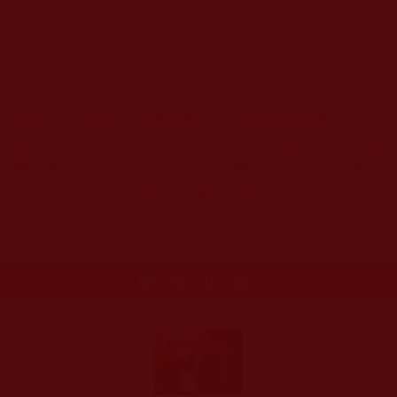
http://www.jxd0.com/lbjz/xsjx/2017-10-14/732.html?fr
om=groupmessage
本站註：佛弟子修學如來正法的知見與受用文章，
其內容可能有若干錯誤，故只能作為參考交流、薰
陶鼓勵之用，不為正見法理依據，一切法義以南無
第三世多杰羌佛說法為依歸。
更多文章